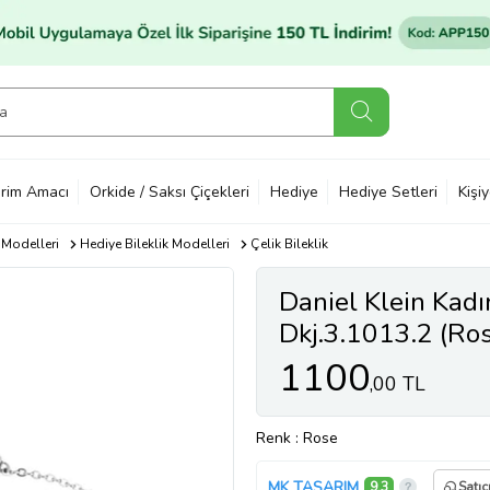
rim Amacı
Orkide / Saksı Çiçekleri
Hediye
Hediye Setleri
Kişi
 Modelleri
Hediye Bileklik Modelleri
Çelik Bileklik
Daniel Klein Kadın
Dkj.3.1013.2 (Ro
1100
,00 TL
Renk
: Rose
MK TASARIM
9,3
Satıc