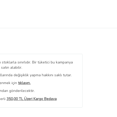
stoklarla sınırlıdır. Bir tüketici bu kampanya
tın alabilir.
arında değişiklik yapma hakkını saklı tutar.
renmek için
tıklayın.
ndan gönderilecektir.
erli
350,00 TL Üzeri Kargo Bedava
 Görüntüle
iyat bilgileri, satıcı tarafından