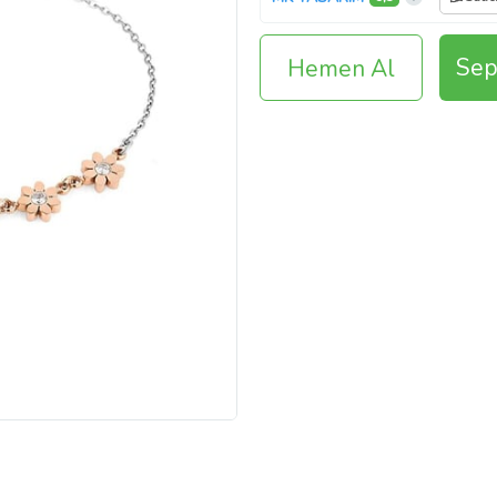
Sep
Hemen Al