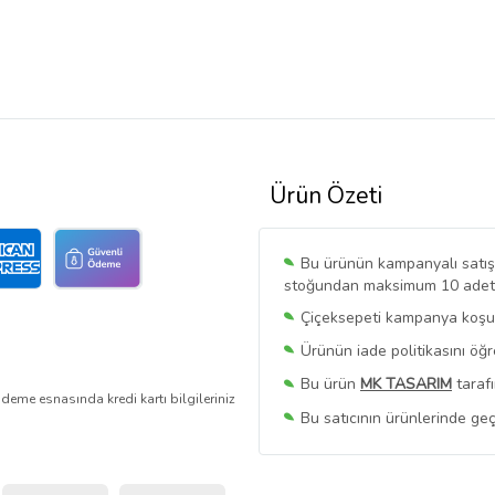
Ürün Özeti
Bu ürünün kampanyalı satışı 
stoğundan maksimum 10 adet sa
Çiçeksepeti kampanya koşull
Ürünün iade politikasını öğ
Bu ürün
MK TASARIM
tarafı
deme esnasında kredi kartı bilgileriniz
Bu satıcının ürünlerinde geç
Bu Satıcının
Tüm Ürünlerini
Ürün sayfasında gördüğünüz f