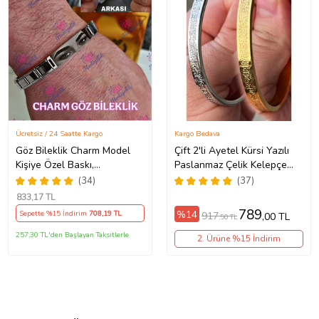
Ücretsiz / 24 Saatte Kargo
Kargo Bedava
Göz Bileklik Charm Model
Çift 2'li Ayetel Kürsi Yazılı
Kişiye Özel Baskı,
Paslanmaz Çelik Kelepçe
ARKASINA YAZI Kaliteli
Bileklik Kalın Kalıp scb88
(34)
(37)
Baskı, Çeliktir, Paslanmaz,
(Metal)
833
,17 TL
Kararmaz (Gümüş)
789
%14
Sepette %15 İndirim
708
,19 TL
917
,00 TL
,50 TL
257,30 TL'den Başlayan Taksitlerle
2. Ürüne %15 İndirim