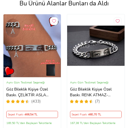
Bu Ürünü Alanlar Bunları da Aldı
Aynı Gün Teslimat Seçeneği
Aynı Gün Teslimat Seçeneği
Göz Bileklik Kişiye Özel
Göz Bileklik Kişiye Özel
Baskı. ÇELİKTİR ASLA
Baskı. RENK ATMAZ-
PASLANMAZ
SİLİNMEZ VE ÇELİKTİR
(433)
(7)
ASLA PASLANMAZ
Sepet Fiyatı
466
,54 TL
Sepet Fiyatı
460
,70 TL
169,50 TL'den Başlayan Taksitlerle
167,38 TL'den Başlayan Taksitlerle