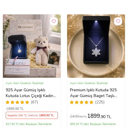
Aynı Gün Ücretsiz Teslimat
Aynı Gün Ücretsiz Teslimat
925 Ayar Gümüş Işıklı
Premium Işıklı Kutuda 925
Kutuda Lotus Çiçeği Kadın
Ayar Gümüş Baget Taşlı
Kolye , Peluş Ayıcık
Lotus Çiçeği Kolye
(67)
(225)
Anahtarlık Marteniçka
1899
,90 TL
Bileklik, Polaroid Fotoğraf
1899
Sepette 200 TL İndirim
1699
,90 TL
2499
,90 TL
,90 TL
Hediye
617,63 TL'den Başlayan Taksitlerle
690,29 TL'den Başlayan Taksitlerle