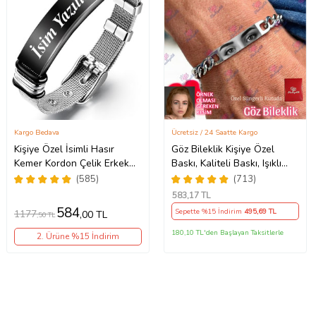
Kargo Bedava
Ücretsiz / 24 Saatte Kargo
Kişiye Özel İsimli Hasır
Göz Bileklik Kişiye Özel
Kemer Kordon Çelik Erkek
Baskı, Kaliteli Baskı, Işıklı
Bileklik scb13s (Siyah-Gri)
Kalp Hediyeli, Çeliktir,
(585)
(713)
Paslanmaz, Kararmaz
583
,17 TL
584
Sepette %15 İndirim
495
,69 TL
1177
,00 TL
,50 TL
180,10 TL'den Başlayan Taksitlerle
2. Ürüne %15 İndirim