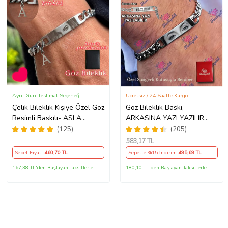
Aynı Gün Teslimat Seçeneği
Ücretsiz / 24 Saatte Kargo
Çelik Bileklik Kişiye Özel Göz
Göz Bileklik Baskı,
Resimli Baskılı- ASLA
ARKASINA YAZI YAZILIR
PASLANMAZ
Çeliktir, Paslanmaz,
(125)
(205)
Kararmaz, Göz Baskılı
583
,17 TL
Bileklik
Sepet Fiyatı
460
,70 TL
Sepette %15 İndirim
495
,69 TL
167,38 TL'den Başlayan Taksitlerle
180,10 TL'den Başlayan Taksitlerle