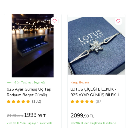
Aynı Gün Teslimat Seçeneği
Kargo Bedava
925 Ayar Gümüş Üç Taş
LOTUS ÇİÇEĞİ BİLEKLİK -
Rodyum Baget Gümüş
925 AYAR GÜMÜŞ BİLEKLİK
Bileklik(IŞIKLI KUTULU)
(Beyaz)
(132)
(87)
1999
2099
2199
,99 TL
,90 TL
,99 TL
726,66 TL'den Başlayan Taksitlerle
762,96 TL'den Başlayan Taksitlerle