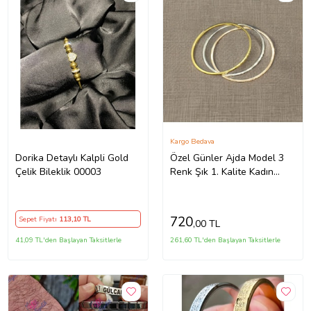
Kargo Bedava
Dorika Detaylı Kalpli Gold
Özel Günler Ajda Model 3
Çelik Bileklik 00003
Renk Şık 1. Kalite Kadın
Çelik Bileklik Seti (Rose -
Gold)
720
Sepet Fiyatı
113
,10 TL
,00 TL
41,09 TL'den Başlayan Taksitlerle
261,60 TL'den Başlayan Taksitlerle