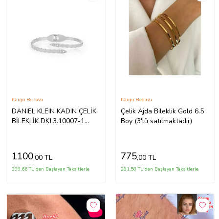
Kargo Bedava
Kargo Bedava
DANIEL KLEIN KADIN ÇELİK
Çelik Ajda Bileklik Gold 6.5
BİLEKLİK DKJ.3.10007-1
Boy (3'lü satılmaktadır)
(Gümüş)
1100
775
,00 TL
,00 TL
399,66 TL'den Başlayan Taksitlerle
281,58 TL'den Başlayan Taksitlerle