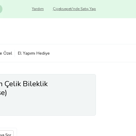
Yardım
Çiçeksepeti'nde Satış Yap
ye Özel
El Yapımı Hediye
 Çelik Bileklik
se)
ıya Sor