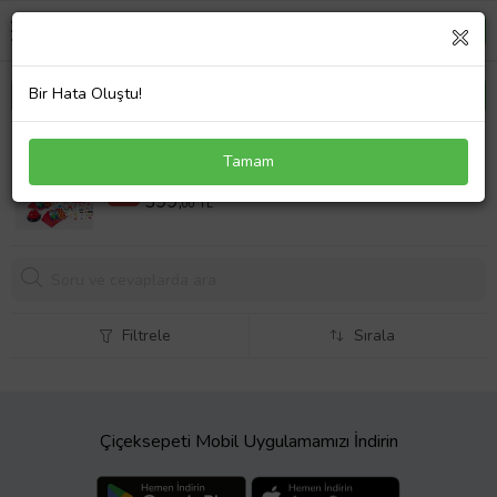
Bir Hata Oluştu!
Dedektif Akıl Zeka Oyunu Dikkat Görsel Algı
Tamam
Refleks Geliştirme
459,00 TL
%13
399,
00 TL
Filtrele
Sırala
Çiçeksepeti Mobil Uygulamamızı İndirin