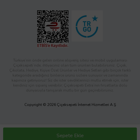
Türkiye’nin önde gelen online alışveriş sitesi ve mobil uygulaması
Çiçeksepeti’nde, ihtiyacınız olan tüm ürünleri bulabilirsiniz. Çiçek,
Çikolata, Hediye, Kişiye Özel Ürünler ve Hediye Setleri gibi birçok farklı
kategoride aradığınız binlerce ürünü sizlere sunuyor ve zamanında
kapınıza getiriyoruz! Siz de ister sevdiklerinizi mutlu etmek için, ister
kendiniz için sipariş verebilir; Çiçeksepeti Extra’nın fırsatlarla dolu
dünyasıyla tanışarak mutlu bir gün geçirebilirsiniz.
Copyright © 2026 Çiçeksepeti İnternet Hizmetleri A.Ş
Sepete Ekle