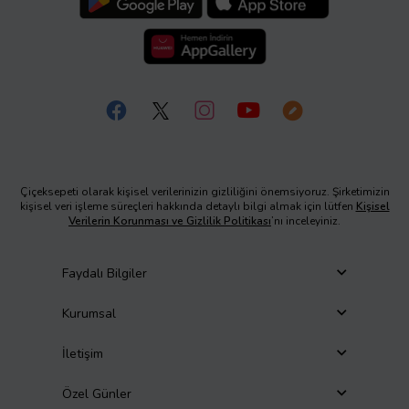
Çiçeksepeti olarak kişisel verilerinizin gizliliğini önemsiyoruz. Şirketimizin
kişisel veri işleme süreçleri hakkında detaylı bilgi almak için lütfen
Kişisel
Verilerin Korunması ve Gizlilik Politikası
’nı inceleyiniz.
Faydalı Bilgiler
Kurumsal
İletişim
Özel Günler