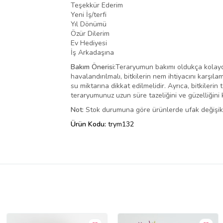
Teşekkür Ederim
Yeni İş/terfi
Yıl Dönümü
Özür Dilerim
Ev Hediyesi
İş Arkadaşına
Bakım Önerisi:
Teraryumun bakımı oldukça kolaydır
havalandırılmalı, bitkilerin nem ihtiyacını karşı
su miktarına dikkat edilmelidir. Ayrıca, bitkileri
teraryumunuz uzun süre tazeliğini ve güzelliğini 
Not:
Stok durumuna göre ürünlerde ufak değişiklik
Ürün Kodu:
trym132