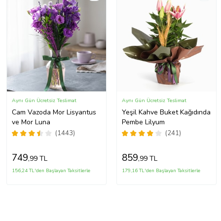
Aynı Gün Ücretsiz Teslimat
Aynı Gün Ücretsiz Teslimat
Cam Vazoda Mor Lisyantus
Yeşil Kahve Buket Kağıdında
ve Mor Luna
Pembe Lilyum
(1443)
(241)
749
859
,99 TL
,99 TL
156,24 TL'den Başlayan Taksitlerle
179,16 TL'den Başlayan Taksitlerle