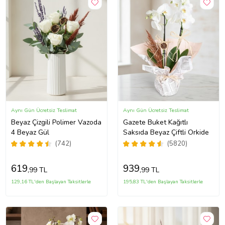
Aynı Gün Ücretsiz Teslimat
Aynı Gün Ücretsiz Teslimat
Beyaz Çizgili Polimer Vazoda
Gazete Buket Kağıtlı
4 Beyaz Gül
Saksıda Beyaz Çiftli Orkide
(742)
(5820)
619
939
,99 TL
,99 TL
129,16 TL'den Başlayan Taksitlerle
195,83 TL'den Başlayan Taksitlerle