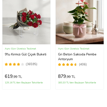
Aynı Gün Ücretsiz Teslimat
Aynı Gün Ücretsiz Teslimat
9'lu Kırmızı Gül Çiçek Buketi
Gri Beton Saksıda Pembe
Antoryum
(36595)
(406)
619
879
,99 TL
,99 TL
129,16 TL'den Başlayan Taksitlerle
183,33 TL'den Başlayan Taksitlerle