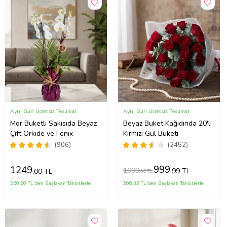
Aynı Gün Ücretsiz Teslimat
Aynı Gün Ücretsiz Teslimat
Mor Buketli Sakısıda Beyaz
Beyaz Buket Kağıdında 20'li
Çift Orkide ve Fenix
Kırmızı Gül Buketi
(906)
(2452)
999
1249
1099
,99 TL
,00 TL
,00 TL
260,20 TL'den Başlayan Taksitlerle
208,33 TL'den Başlayan Taksitlerle