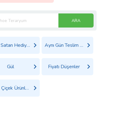
ARA
Çok Satan Hediyeler
Aynı Gün Teslim Çiçek
Gül
Fiyatı Düşenler
Tüm Çiçek Ürünleri