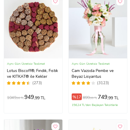
Aynı Gün Ücretsiz Teslimat
Aynı Gün Ücretsiz Teslimat
Lotus Biscoff®, Fındık, Fıstık
Cam Vazoda Pembe ve
ve KITKAT® ile Kekler
Beyaz Lisyantus
(273)
(3123)
949
749
%17
1049
899
,99 TL
,99 TL
,00 TL
,99 TL
156,24 TL'den Başlayan Taksitlerle