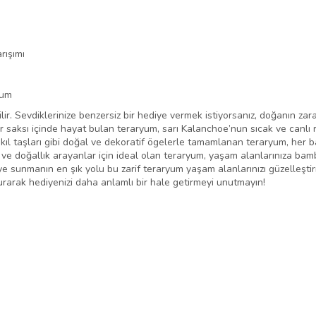
rışımı
yum
r. Sevdiklerinize benzersiz bir hediye vermek istiyorsanız, doğanın zarafe
 saksı içinde hayat bulan teraryum, sarı Kalanchoe’nun sıcak ve canlı r
ıl taşları gibi doğal ve dekoratif ögelerle tamamlanan teraryum, her b
lık ve doğallık arayanlar için ideal olan teraryum, yaşam alanlarınıza b
e sunmanın en şık yolu bu zarif teraryum yaşam alanlarınızı güzelleştiri
rarak hediyenizi daha anlamlı bir hale getirmeyi unutmayın!