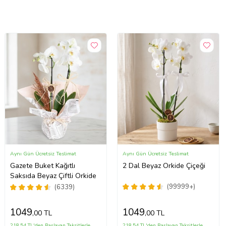
Aynı Gün Ücretsiz Teslimat
Aynı Gün Ücretsiz Teslimat
Gazete Buket Kağıtlı
2 Dal Beyaz Orkide Çiçeği
Saksıda Beyaz Çiftli Orkide
(99999+)
(6339)
1049
1049
,00 TL
,00 TL
218,54 TL'den Başlayan Taksitlerle
218,54 TL'den Başlayan Taksitlerle