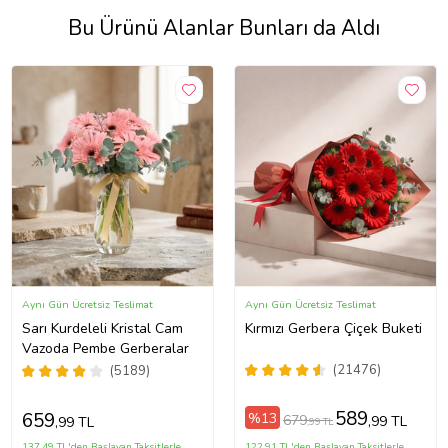
Bu Ürünü Alanlar Bunları da Aldı
Aynı Gün Ücretsiz Teslimat
Aynı Gün Ücretsiz Teslimat
Sarı Kurdeleli Kristal Cam
Kırmızı Gerbera Çiçek Buketi
Vazoda Pembe Gerberalar
(21476)
(5189)
589
659
%13
679
,99 TL
,99 TL
,99 TL
137,49 TL'den Başlayan Taksitlerle
122,91 TL'den Başlayan Taksitlerle