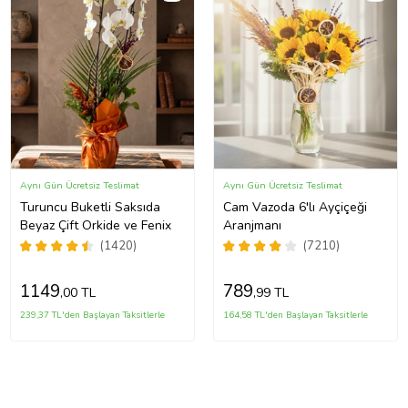
Aynı Gün Ücretsiz Teslimat
Aynı Gün Ücretsiz Teslimat
Turuncu Buketli Saksıda
Cam Vazoda 6'lı Ayçiçeği
Beyaz Çift Orkide ve Fenix
Aranjmanı
(1420)
(7210)
1149
789
,00 TL
,99 TL
239,37 TL'den Başlayan Taksitlerle
164,58 TL'den Başlayan Taksitlerle