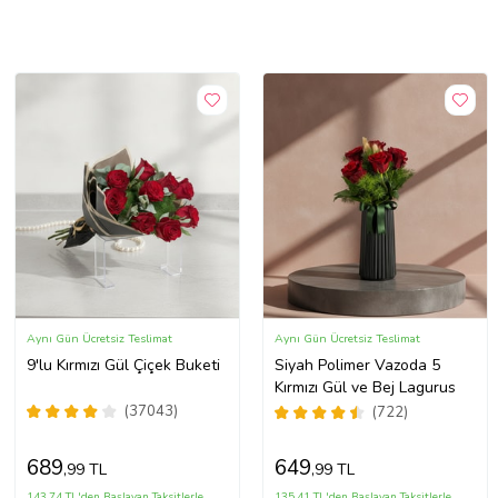
Aynı Gün Ücretsiz Teslimat
Aynı Gün Ücretsiz Teslimat
9'lu Kırmızı Gül Çiçek Buketi
Siyah Polimer Vazoda 5
Kırmızı Gül ve Bej Lagurus
(37043)
(722)
689
649
,99 TL
,99 TL
143,74 TL'den Başlayan Taksitlerle
135,41 TL'den Başlayan Taksitlerle