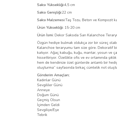
Saksı Yüksekliği:
4,5 cm
Saksı Genişliği:
22 cm
Saksı Malzemesi:
Taş Tozu, Beton ve Kompozit ka
Ürün Yüksekliği:
15-20 cm
Ürün İsmi:
Dekor Saksıda Sarı Kalanchoe Terar
Özgün hediye bulmak oldukça zor bir süreç olabili
Kalanchoe teraryumu tam size göre. Dekoratif bir
katıyor. Ağaç kabuğu, kuğu, mantar, yosun ve çak
hissettiriyor. Özellikle ofis ve ev ortamında şık
hem de kendinize özel günlerde anlamlı bir hediy
oluşturma” sayfasında birkaç cümlelik not oluştu
Gönderim Amaçları;
Kadınlar Günü
Sevgililer Günü
Anneye
Doğum Günü
Geçmiş Olsun
İçimden Geldi
Sevgiliye/Eşe
Tebrik