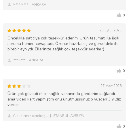
M*** M***
ANKARA
0
23 Eylül 2025
Öncelikle satıcıya çok teşekkür ederim. Ürün teslimatı ile ilgili
sorumu hemen cevapladı. Özenle hazırlamış ve görseldeki ile
birebir aynıydı. Ellerinize sağlık çok teşekkür ederim :)
İ*** K***
ANKARA
0
27 Mart 2026
Ürün çok güzeldi elize sağlık zamanında gönderim sağlandı
ama video kart yapmıştım onu unutmuşsunuz o yüzden 3 yıldız
verdim
Yunus emre demiroğlu
İSTANBUL-AVRUPA
0