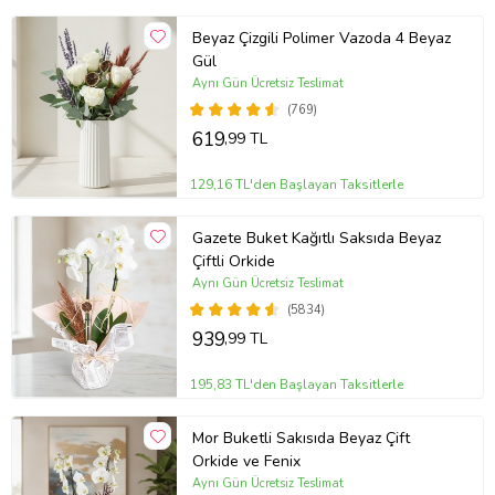
İş Arkadaşına
Bakım Önerisi:
Teraryumun bakımı oldukça kolaydır. Direkt güneş
Beyaz Çizgili Polimer Vazoda 4 Beyaz
ışığından uzak, aydınlık bir yerde muhafaza edilmelidir. Haftada bir
Gül
defa kapalı teraryumlar hafifçe havalandırılmalı, bitkilerin nem
Aynı Gün Ücretsiz Teslimat
ihtiyacını karşılamak için su püskürtme yöntemiyle
(769)
nemlendirilmelidir. Bitkilerin aşırı sulanması kök çürümesine neden
619
,99 TL
olabileceğinden, su miktarına dikkat edilmelidir. Ayrıca, bitkilerin
tozlanmasını önlemek için arada sırada yumuşak bir fırça ile
temizlenmesi tavsiye edilmektedir. Bu şekilde, teraryumunuz uzun
129,16 TL'den Başlayan Taksitlerle
süre tazeliğini ve güzelliğini koruyacaktır.
Not:
Stok durumuna göre ürünlerde ufak değişiklikler olabilir.
Gazete Buket Kağıtlı Saksıda Beyaz
Çiftli Orkide
Ürün Kodu:
trym130
Aynı Gün Ücretsiz Teslimat
(5834)
939
,99 TL
195,83 TL'den Başlayan Taksitlerle
Mor Buketli Sakısıda Beyaz Çift
Orkide ve Fenix
Aynı Gün Ücretsiz Teslimat