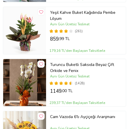
Yeşil Kahve Buket Kağıdında Pembe
Lilyum
Aynı Gün Ücretsiz Teslimat
(261)
859
,99 TL
179,16 TL'den Başlayan Taksitlerle
Turuncu Buketli Saksıda Beyaz Çift
Orkide ve Fenix
Aynı Gün Ücretsiz Teslimat
(1428)
1149
,00 TL
239,37 TL'den Başlayan Taksitlerle
Cam Vazoda 6'lı Ayçiçeği Aranjmanı
Aynı Gün Ücretsiz Teslimat