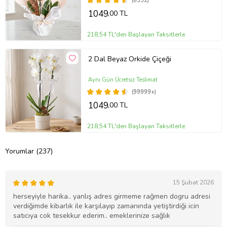
(6352)
1049
,00 TL
218,54 TL'den Başlayan Taksitlerle
2 Dal Beyaz Orkide Çiçeği
Aynı Gün Ücretsiz Teslimat
(99999+)
1049
,00 TL
218,54 TL'den Başlayan Taksitlerle
Yorumlar (237)
15 Şubat 2026
herseyiyle harika.. yanlış adres girmeme rağmen dogru adresi
verdiğimde kibarlık ile karşılayıp zamanında yetiştirdiği icin
satıcıya cok tesekkur ederim.. emeklerinize sağlık