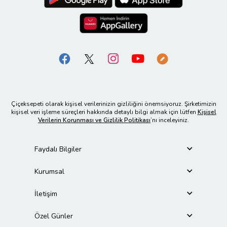
Çiçeksepeti olarak kişisel verilerinizin gizliliğini önemsiyoruz. Şirketimizin
kişisel veri işleme süreçleri hakkında detaylı bilgi almak için lütfen
Kişisel
Verilerin Korunması ve Gizlilik Politikası
’nı inceleyiniz.
Faydalı Bilgiler
Kurumsal
İletişim
Özel Günler