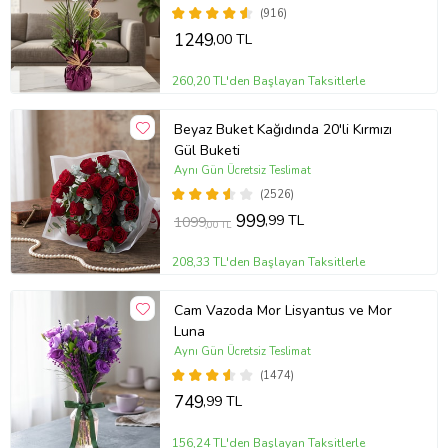
(916)
1249
,00 TL
260,20 TL'den Başlayan Taksitlerle
Beyaz Buket Kağıdında 20'li Kırmızı
Gül Buketi
Aynı Gün Ücretsiz Teslimat
(2526)
999
,99 TL
1099
,00 TL
208,33 TL'den Başlayan Taksitlerle
Cam Vazoda Mor Lisyantus ve Mor
Luna
Aynı Gün Ücretsiz Teslimat
(1474)
749
,99 TL
156,24 TL'den Başlayan Taksitlerle