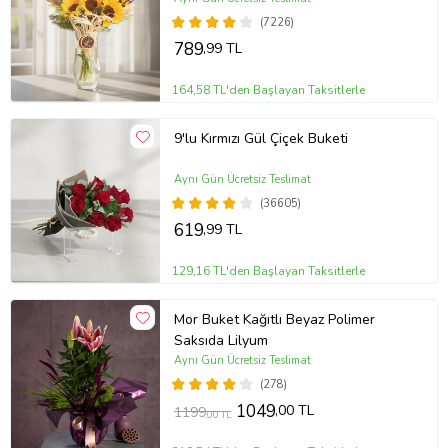
(7226)
789
,99 TL
164,58 TL'den Başlayan Taksitlerle
9'lu Kırmızı Gül Çiçek Buketi
Aynı Gün Ücretsiz Teslimat
(36605)
619
,99 TL
129,16 TL'den Başlayan Taksitlerle
Mor Buket Kağıtlı Beyaz Polimer
Saksıda Lilyum
Aynı Gün Ücretsiz Teslimat
(278)
1049
,00 TL
1199
,00 TL