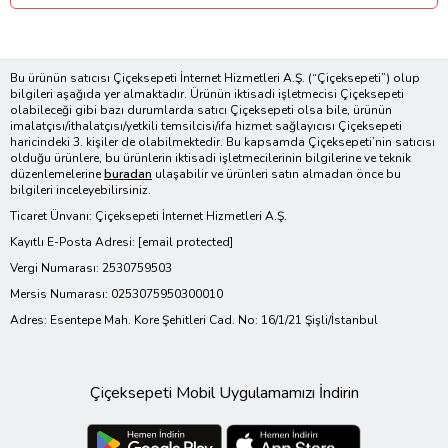
Bu ürünün satıcısı Çiçeksepeti İnternet Hizmetleri A.Ş. (“Çiçeksepeti”) olup
bilgileri aşağıda yer almaktadır. Ürünün iktisadi işletmecisi Çiçeksepeti
olabileceği gibi bazı durumlarda satıcı Çiçeksepeti olsa bile, ürünün
imalatçısı/ithalatçısı/yetkili temsilcisi/ifa hizmet sağlayıcısı Çiçeksepeti
haricindeki 3. kişiler de olabilmektedir. Bu kapsamda Çiçeksepeti’nin satıcısı
olduğu ürünlere, bu ürünlerin iktisadi işletmecilerinin bilgilerine ve teknik
düzenlemelerine
buradan
ulaşabilir ve ürünleri satın almadan önce bu
bilgileri inceleyebilirsiniz.
Ticaret Ünvanı: Çiçeksepeti İnternet Hizmetleri A.Ş.
Kayıtlı E-Posta Adresi:
[email protected]
Vergi Numarası: 2530759503
Mersis Numarası: 0253075950300010
Adres: Esentepe Mah. Kore Şehitleri Cad. No: 16/1/21 Şişli/İstanbul
Çiçeksepeti Mobil Uygulamamızı İndirin