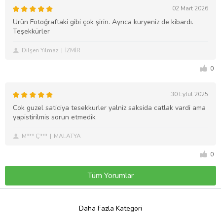
02 Mart 2026
Ürün Fotoğraftaki gibi çok şirin. Ayrıca kuryeniz de kibardı.
Teşekkürler
Dilşen Yılmaz
İZMİR
0
30 Eylül 2025
Cok guzel saticiya tesekkurler yalniz saksida catlak vardi ama
yapistirilmis sorun etmedik
M*** Ç***
MALATYA
0
Tüm Yorumlar
Daha Fazla Kategori