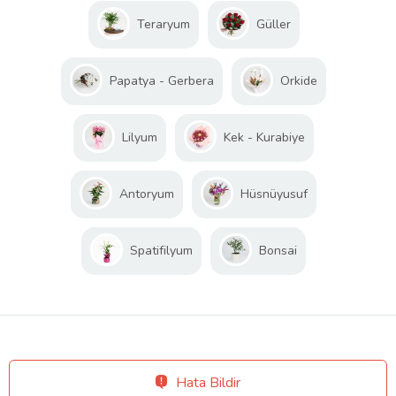
Teraryum
Güller
Papatya - Gerbera
Orkide
Lilyum
Kek - Kurabiye
Antoryum
Hüsnüyusuf
Spatifilyum
Bonsai
Hata Bildir