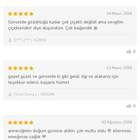
04 Mayıs 2026
Görselde gözüktüğü kadar çok çiçekli değildi ama sevgilim
çiçeklendirir diye düşündüm. Çok beğendik 🎀
G*** U***
KONYA
0
13 Mayıs 2026
gayet güzel ve görselde ki gibi geldi. ilgi ve alakaniz için
teşekkür ederiz. başarılı hizmet
Cihan Dumlu
MERSİN
0
02 Ağustos 2026
anneciğimin doğum gününe aldım, çok mutlu oldu 🌸 ellerinize,
emeğinize sağlık 🌹