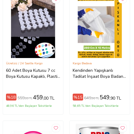
Ücretsiz / 24 Saatte Kargo
Kargo Bedava
60 Adet Boya Kutusu 7 cc
Kendinden Yapışkanlı
Boya Kutusu Kapaklı, Plastik
Tadilat İnşaat Boya Badana
Boya Kutusu , 10'lu Set,
Kir Toz Kalıntı Eşya Koruma
Tüm Boyalar İçin
Örtüsü 280 Cm x 15 Metre
459
549
%18
%15
559
649
,00 TL
,90 TL
,00 TL
,90 TL
48,96 TL'den Başlayan Taksitlerle
58,65 TL'den Başlayan Taksitlerle