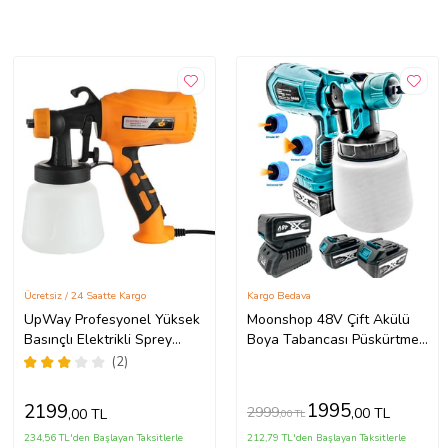
Ücretsiz / 24 Saatte Kargo
Kargo Bedava
UpWay Profesyonel Yüksek
Moonshop 48V Çift Akülü
Basınçlı Elektrikli Sprey
Boya Tabancası Püskürtme
Boya Tabancası
Ilaçlama Makinası Vernik Ve
(2)
Dezenfeksiyon ilaçlama
Her Türlü Püskürtme...
Makinesi
1995
2199
2999
,00 TL
,00 TL
,00 TL
234,56 TL'den Başlayan Taksitlerle
212,79 TL'den Başlayan Taksitlerle