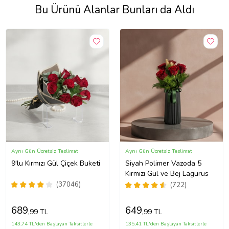
Bu Ürünü Alanlar Bunları da Aldı
Aynı Gün Ücretsiz Teslimat
Aynı Gün Ücretsiz Teslimat
9'lu Kırmızı Gül Çiçek Buketi
Siyah Polimer Vazoda 5
Kırmızı Gül ve Bej Lagurus
(37046)
(722)
689
649
,99 TL
,99 TL
143,74 TL'den Başlayan Taksitlerle
135,41 TL'den Başlayan Taksitlerle