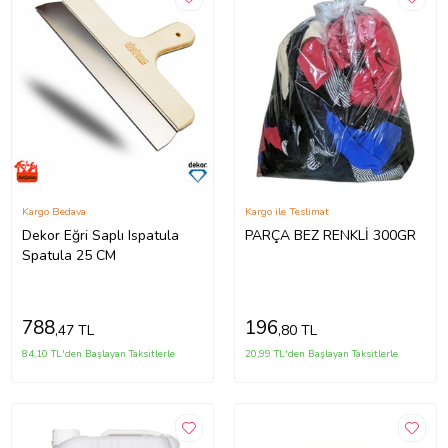
Kargo Bedava
Kargo ile Teslimat
Dekor Eğri Saplı Ispatula
PARÇA BEZ RENKLİ 300GR
Spatula 25 CM
788
196
,47 TL
,80 TL
84,10 TL'den Başlayan Taksitlerle
20,99 TL'den Başlayan Taksitlerle