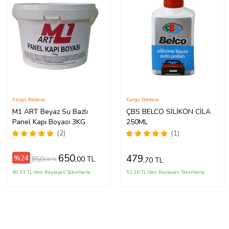
Kargo Bedava
Kargo Bedava
M1 ART Beyaz Su Bazlı
ÇBS BELCO SİLİKON CİLA
Panel Kapı Boyası 3KG
250ML
(2)
(1)
650
479
%24
850
,00 TL
,70 TL
,00 TL
69,33 TL'den Başlayan Taksitlerle
51,16 TL'den Başlayan Taksitlerle