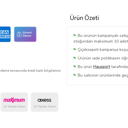
Ürün Özeti
Bu ürünün kampanyalı satışı 
stoğundan maksimum 10 adet sa
Çiçeksepeti kampanya koşull
Ürünün iade politikasını öğ
Bu ürün
Hausport
tarafında
deme esnasında kredi kartı bilgileriniz
Bu satıcının ürünlerinde geç
Bu Satıcının
Tüm Ürünlerini
Ürün sayfasında gördüğünüz f
belirlenmektedir.