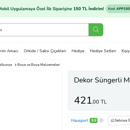
rim Amacı
Orkide / Saksı Çiçekleri
Hediye
Hediye Setleri
Kişi
alburiye
Boya ve Boya Malzemeleri
Dekor Süngerli
421
,00 TL
Hausport
9,9
Satıcıya 