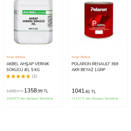
Kargo Bedava
Kargo Bedava
AKBEL AHŞAP VERNİK
POLARON RENAULT 369
SÖKÜCÜ JEL 5 KG
AKR BEYAZ 1.GRP
(1)
1358
1041
1488
,99 TL
,81 TL
,99 TL
144,95 TL'den Başlayan Taksitlerle
111,12 TL'den Başlayan Taksitlerle