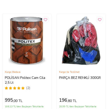
Kargo Bedava
Kargo ile Teslimat
POLİSAN Politex Cam Cila
PARÇA BEZ RENKLİ 300GR
2,5 Lt
(2)
995
196
,00 TL
,80 TL
106,13 TL'den Başlayan Taksitlerle
20,99 TL'den Başlayan Taksitlerle