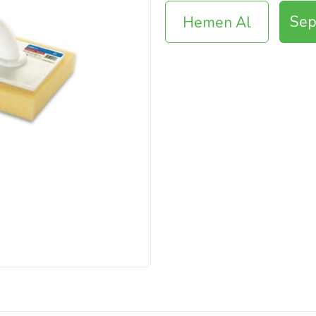
Sep
Hemen Al