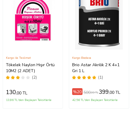
Kargo ile Teslimat
Kargo Bedava
Tökelek Naylon Hışır Örtü
Brio Astar Akrilik 2 K 4+1
10M2 (2 ADET)
Gri 1 L
(2)
(1)
399
130
%20
500
,00 TL
,00 TL
,00 TL
13,86 TL'den Başlayan Taksitlerle
42,56 TL'den Başlayan Taksitlerle