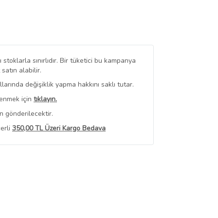
stoklarla sınırlıdır. Bir tüketici bu kampanya
tın alabilir.
arında değişiklik yapma hakkını saklı tutar.
renmek için
tıklayın.
n gönderilecektir.
erli
350,00 TL Üzeri Kargo Bedava
 Görüntüle
iyat bilgileri, satıcı tarafından