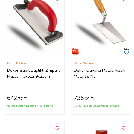
Kargo Bedava
Kargo Bedava
Dekor Sabit Başlıklı Zımpara
Dekor Duvarcı Malası Kesik
Malası Takozu 9x23cm
Mala 18 No
642
735
,77 TL
,09 TL
68,56 TL'den Başlayan Taksitlerle
78,40 TL'den Başlayan Taksitlerle