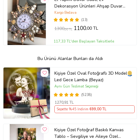
Dekorasyon Ürünleri Ahşap Duvar
Saati Quartz Marka Sessiz Saat
Kargo Bedava
Mekanizması
(13)
1100
,00 TL
1300
,00 TL
117,33 TL'den Başlayan Taksitlerle
Bu Ürünü Alanlar Bunları da Aldı
Kişiye Özel Oval Fotoğraflı 3D Model
Led Gece Lamba (Beyaz)
Aynı Gün Teslimat Seçeneği
(5238)
1270
,91 TL
Sepette %45 İndirim
699
,00 TL
Kişiye Özel Fotoğraf Baskılı Kanvas
Tablo – Sevgiliye ve Aileye Özel