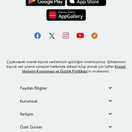
Çiçeksepeti olarak kişisel verilerinizin gizliliğini önemsiyoruz. Şirketimizin
kişisel veri işleme süreçleri hakkında detaylı bilgi almak için lütfen
Kişisel
Verilerin Korunması ve Gizlilik Politikası
’nı inceleyiniz.
Faydalı Bilgiler
Kurumsal
İletişim
Özel Günler