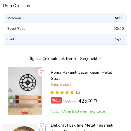
Ürün Özellikleri
Materyal
Metal
Boyut/Ebat
50x50
Renk
Siyah
İlginizi Çekebilecek Benzer Seçenekler
Roma Rakamlı Lazer Kesim Metal
Saat
Kargo Bedava
(1)
%15
425
,00 TL
499
,00 TL
45,33 TL'den Başlayan Taksitlerle
Dekoratif Eskitme Metal Tasarımlı