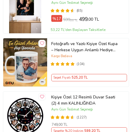
Hediye (ÇokluRenk)
Aynı Gün Teslimat Seçeneği
(85)
%17
499
,00 TL
599
,00 TL
53,22 TL'den Başlayan Taksitlerle
Fotoğraflı ve Yazılı Kişiye Özel Kupa
– Herkese Uygun Anlamlı Hediye
Porselen Baskılı Kupa (Beyaz)
Kargo Bedava
(104)
Sepet Fiyatı
525
,20 TL
Kişiye Özel 12 Resimli Duvar Saati
(2) 4 mm KALINLIĞINDA
Aynı Gün Teslimat Seçeneği
(1227)
749
,00 TL
Sepette %20 İndirim
599
,20 TL