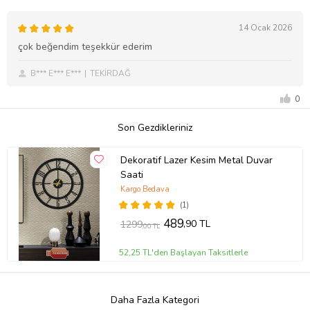
14 Ocak 2026
çok beğendim teşekkür ederim
B*** E*** E***
TEKİRDAĞ
0
Son Gezdikleriniz
Dekoratif Lazer Kesim Metal Duvar
Saati
Kargo Bedava
(1)
489
,90 TL
1299
,00 TL
52,25 TL'den Başlayan Taksitlerle
Daha Fazla Kategori