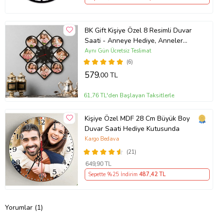
BK Gift Kişiye Özel 8 Resimli Duvar
Saati - Anneye Hediye, Anneler
Günü Hediyesi, Ev Hediyesi
Aynı Gün Ücretsiz Teslimat
(6)
579
,00 TL
61,76 TL'den Başlayan Taksitlerle
Kişiye Özel MDF 28 Cm Büyük Boy
Duvar Saati Hediye Kutusunda
Kargo Bedava
(21)
649
,90 TL
Sepette %25 İndirim
487
,42 TL
Yorumlar (1)