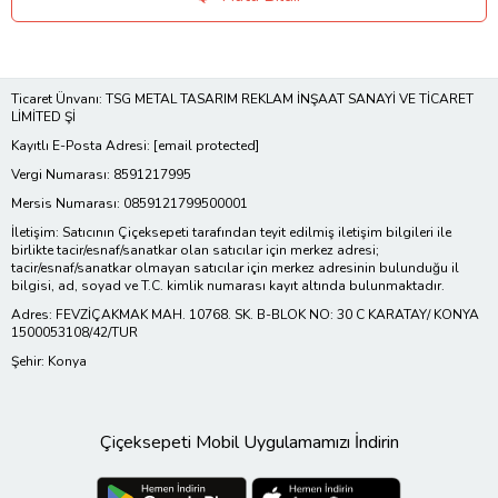
Ticaret Ünvanı: TSG METAL TASARIM REKLAM İNŞAAT SANAYİ VE TİCARET
LİMİTED Şİ
Kayıtlı E-Posta Adresi:
[email protected]
Vergi Numarası: 8591217995
Mersis Numarası: 0859121799500001
İletişim: Satıcının Çiçeksepeti tarafından teyit edilmiş iletişim bilgileri ile
birlikte tacir/esnaf/sanatkar olan satıcılar için merkez adresi;
tacir/esnaf/sanatkar olmayan satıcılar için merkez adresinin bulunduğu il
bilgisi, ad, soyad ve T.C. kimlik numarası kayıt altında bulunmaktadır.
Adres: FEVZİÇAKMAK MAH. 10768. SK. B-BLOK NO: 30 C KARATAY/ KONYA
1500053108/42/TUR
Şehir: Konya
Çiçeksepeti Mobil Uygulamamızı İndirin