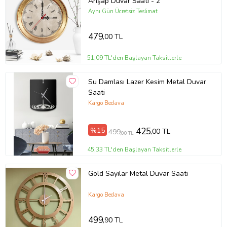
Ahşap Duvar Saati - 2
Aynı Gün Ücretsiz Teslimat
479
,00 TL
51,09 TL'den Başlayan Taksitlerle
Su Damlası Lazer Kesim Metal Duvar
Saati
Kargo Bedava
%15
425
,00 TL
499
,00 TL
45,33 TL'den Başlayan Taksitlerle
Gold Sayılar Metal Duvar Saati
Kargo Bedava
499
,90 TL