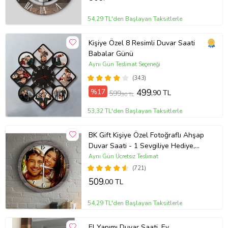
54,29 TL'den Başlayan Taksitlerle
Kişiye Özel 8 Resimli Duvar Saati
Babalar Günü
Aynı Gün Teslimat Seçeneği
(343)
%17
499
,90 TL
599
,90 TL
53,32 TL'den Başlayan Taksitlerle
BK Gift Kişiye Özel Fotoğraflı Ahşap
Duvar Saati - 1 Sevgiliye Hediye,
Arkadaşa Hediye, Ev Hediyesi
Aynı Gün Ücretsiz Teslimat
(721)
509
,00 TL
54,29 TL'den Başlayan Taksitlerle
El Yapımı Duvar Saati, Ev