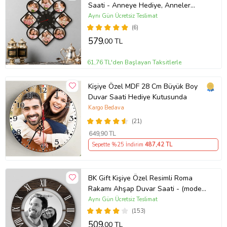
Saati - Anneye Hediye, Anneler
Günü Hediyesi, Ev Hediyesi
Aynı Gün Ücretsiz Teslimat
(6)
579
,00 TL
61,76 TL'den Başlayan Taksitlerle
Kişiye Özel MDF 28 Cm Büyük Boy
Duvar Saati Hediye Kutusunda
Kargo Bedava
(21)
649
,90 TL
Sepette %25 İndirim
487
,42 TL
BK Gift Kişiye Özel Resimli Roma
Rakamı Ahşap Duvar Saati - (model
A5)
Aynı Gün Ücretsiz Teslimat
(153)
509
,00 TL