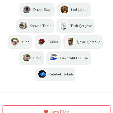
Duvar Saati
Led Lamba
Kanvas Tablo
Tekli Çerçeve
Kupa
Güller
Çoklu Çerçeve
Biblo
Dekoratif LED Işık
Kelebek Buketi
Hata Bildir