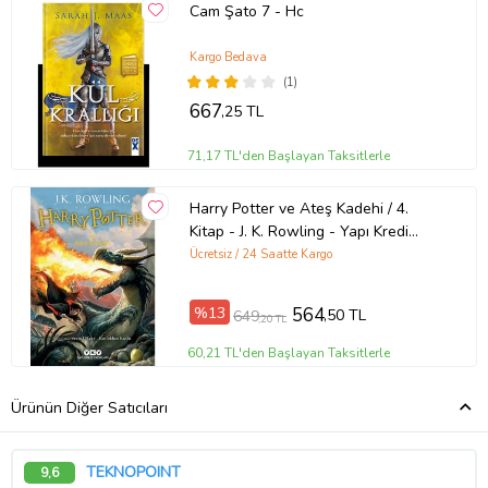
Cam Şato 7 - Hc
Kargo Bedava
(1)
667
,25 TL
71,17 TL'den Başlayan Taksitlerle
Harry Potter ve Ateş Kadehi / 4.
Kitap - J. K. Rowling - Yapı Kredi
Yayınları
Ücretsiz / 24 Saatte Kargo
%13
564
,50 TL
649
,20 TL
60,21 TL'den Başlayan Taksitlerle
Ürünün Diğer Satıcıları
TEKNOPOINT
9,6