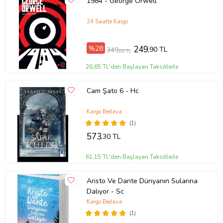
1984 - George Orwell
24 Saatte Kargo
%28
249
,90 TL
349
,00 TL
26,65 TL'den Başlayan Taksitlerle
Cam Şato 6 - Hc
Kargo Bedava
(1)
573
,30 TL
61,15 TL'den Başlayan Taksitlerle
Aristo Ve Dante Dünyanın Sularına
Dalıyor - Sc
Kargo Bedava
(1)