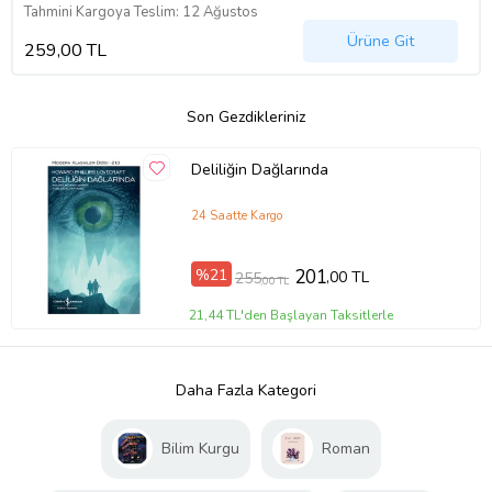
Tahmini Kargoya Teslim: 12 Ağustos
Ürüne Git
259,00 TL
Son Gezdikleriniz
Deliliğin Dağlarında
24 Saatte Kargo
%21
201
,00 TL
255
,00 TL
21,44 TL'den Başlayan Taksitlerle
Daha Fazla Kategori
Bilim Kurgu
Roman