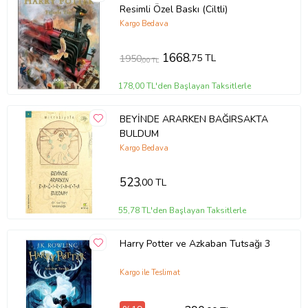
akıntıya karşı kürek çekerek, akıl almaz olanı insanlığa anlatmaya
Resimli Özel Baskı (Ciltli)
çalışır. H. P. Lovecraft’ın son dönem yapıtlarından Deliliğin
Kargo Bedava
Dağlarında, yazarın engin düş gücünün bir sentezi gibidir. Bu düş
gücünün yarattığı çeşitli karakterler ve yaratıklar buzulların
1668
,75 TL
arasında ürpertici oyunlar oynamak üzere bir araya gelirler.
1950
,00 TL
178,00 TL'den Başlayan Taksitlerle
BEYİNDE ARARKEN BAĞIRSAKTA
BULDUM
Kargo Bedava
523
,00 TL
55,78 TL'den Başlayan Taksitlerle
Harry Potter ve Azkaban Tutsağı 3
Kargo ile Teslimat
Tanıtım Metni
Baskı Boyutu
12,50 x 20,50 cm
Baskı Sayısı
5. Baskı