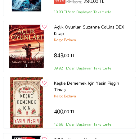
%19
290
,00 TL
360
,00 TL
Baskı Tarihi
Eylül 2025
Çevirmen
Howard Phillips Lovecraft
30,93 TL'den Başlayan Taksitlerle
Cilt Tipi
Ciltsiz
Kağıt Cinsi
3. Hamur
Açlık Oyunları Suzanne Collins DEX
Sayfa Sayısı
144
Kitap
Yayın Dili
Türkçe
Kargo Bedava
Yazar
Howard Phillips Lovecraft
Ürün Kodu:
kcm86833319
843
,00 TL
89,92 TL'den Başlayan Taksitlerle
Keşke Dememek İçin Yasin Pişgin
Timaş
Kargo Bedava
400
,00 TL
42,66 TL'den Başlayan Taksitlerle