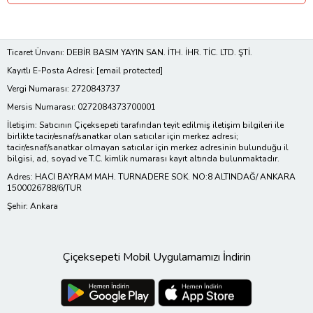
Ticaret Ünvanı: DEBİR BASIM YAYIN SAN. İTH. İHR. TİC. LTD. ŞTİ.
Kayıtlı E-Posta Adresi:
[email protected]
Vergi Numarası: 2720843737
Mersis Numarası: 0272084373700001
İletişim: Satıcının Çiçeksepeti tarafından teyit edilmiş iletişim bilgileri ile
birlikte tacir/esnaf/sanatkar olan satıcılar için merkez adresi;
tacir/esnaf/sanatkar olmayan satıcılar için merkez adresinin bulunduğu il
bilgisi, ad, soyad ve T.C. kimlik numarası kayıt altında bulunmaktadır.
Adres: HACI BAYRAM MAH. TURNADERE SOK. NO:8 ALTINDAĞ/ ANKARA
1500026788/6/TUR
Şehir: Ankara
Çiçeksepeti Mobil Uygulamamızı İndirin