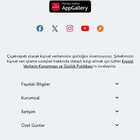
Çiçeksepeti olarak kişisel verilerinizin gizliliğini önemsiyoruz. Şirketimizin
kişisel veri işleme süreçleri hakkında detaylı bilgi almak için lütfen
Kişisel
Verilerin Korunması ve Gizlilik Politikası
’nı inceleyiniz.
Faydalı Bilgiler
Kurumsal
İletişim
Özel Günler