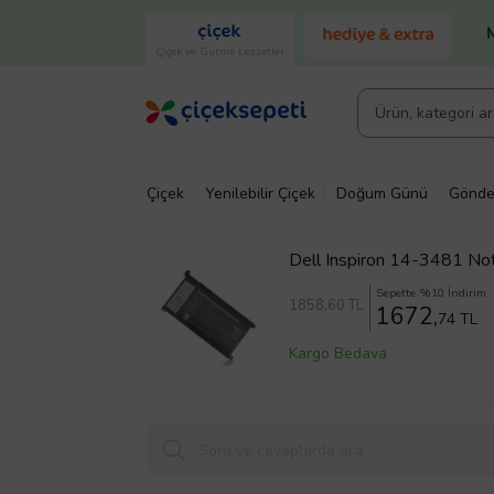
Çiçek ve Gurme Lezzetler
Çiçek
Yenilebilir Çiçek
Doğum Günü
Gönde
Dell Inspiron 14-3481 No
Sepette %10 İndirim
1858
,60 TL
1672,
74 TL
Kargo Bedava