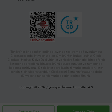
Türkiye’nin önde gelen online alışveriş sitesi ve mobil uygulaması
Çiçeksepeti’nde, ihtiyacınız olan tüm ürünleri bulabilirsiniz. Çiçek,
Çikolata, Hediye, Kişiye Özel Ürünler ve Hediye Setleri gibi birçok farklı
kategoride aradığınız binlerce ürünü sizlere sunuyor ve zamanında
kapınıza getiriyoruz! Siz de ister sevdiklerinizi mutlu etmek için, ister
kendiniz için sipariş verebilir; Çiçeksepeti Extra’nın fırsatlarla dolu
dünyasıyla tanışarak mutlu bir gün geçirebilirsiniz.
Copyright © 2026 Çiçeksepeti İnternet Hizmetleri A.Ş