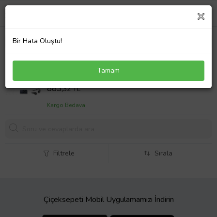
Bir Hata Oluştu!
Dell Inspiron P47F002 Notebook Adaptör Laptop
Tamam
Şarj
Sepet Fiyatı
883,
32 TL
Kargo Bedava
Filtrele
Sırala
Çiçeksepeti Mobil Uygulamamızı İndirin