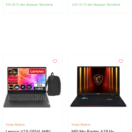
970,18 TL'den Başlayan Taksitlerle
1197,31 TL'den Başlayan Taksitlerle
Kargo Bedava
Kargo Bedava
Lenovo V15 GEN4 AMN
MSI Msı Raider A18 Hx