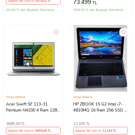
73.499
Sepette %6 İndirim
331.512
TL
TL
Windows 11 Pro K42
Intel UHD Taşınabilir
Bilgisayar
35.361 TL'den Başlayan Taksitlerle
7839,99 TL'den Başlayan Taksitlerle
WXI58512G0DH21+ZETTAÇAN
Kargo Bedava
Kargo Bedava
Acer Swift SF 113-31
HP ZBOOK 15 G2 Intel i7-
Pentium N4200 4 Ram 128
4810MQ 16 Ram 256 SSD B
SSD 13.3" Notebook -
KALİTE Workstation
Outlet
Notebook - Outlet
9995
,00 TL
12.335
TL
Sepette %9 İndirim
9095
,45 TL
Sepette %9 İndirim
11.224
TL