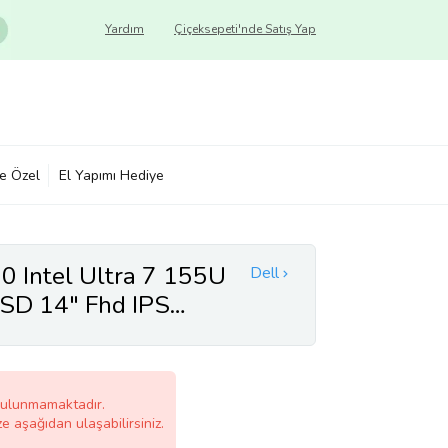
Yardım
Çiçeksepeti'nde Satış Yap
ye Özel
El Yapımı Hediye
0 Intel Ultra 7 155U
Dell
d IPS
ir Bilgisayar
14+ZETTAÇANTA
bulunmamaktadır.
ze aşağıdan ulaşabilirsiniz.