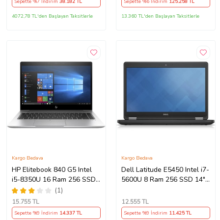
Sepette %7 İndirim
38.182
TL
Sepette %6 İndirim
125.258
TL
4072,78 TL'den Başlayan Taksitlerle
13.360 TL'den Başlayan Taksitlerle
Kargo Bedava
Kargo Bedava
HP Elitebook 840 G5 Intel
Dell Latitude E5450 Intel i7-
i5-8350U 16 Ram 256 SSD
5600U 8 Ram 256 SSD 14"
14" Notebook - Outlet
Notebook - Outlet
(1)
15.755
TL
12.555
TL
Sepette %9 İndirim
14.337
TL
Sepette %9 İndirim
11.425
TL