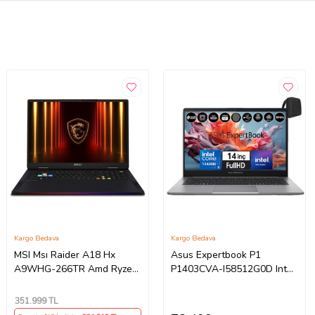
Kargo Bedava
Kargo Bedava
MSI Msı Raider A18 Hx
Asus Expertbook P1
A9WHG-266TR Amd Ryzen
P1403CVA-I58512G0D Intel
9 9955HX3D 64GB Ram
Core I5-13420H 40GB Ddr5
Ddr5 2tb SSD Rtx 5070 Ti
256GB SSD
351.999
TL
12GB Gddr7 18.0" Qhd+
WINDOWS11HOME 14" Fhd