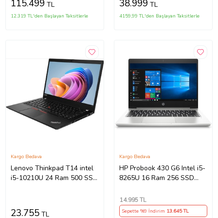
115.499
38.999
TL
TL
Bilgisayar A23BKEAF16 +
Zetta Çanta
12.319 TL'den Başlayan Taksitlerle
4159,99 TL'den Başlayan Taksitlerle
Kargo Bedava
Kargo Bedava
Lenovo Thinkpad T14 intel
HP Probook 430 G6 Intel i5-
i5-10210U 24 Ram 500 SSD
8265U 16 Ram 256 SSD
14" LTE (Sim Kartlı)
W11 13.3" Notebook-
Notebook - Outlet
Outlet
14.995
TL
23.755
Sepette %9 İndirim
13.645
TL
TL