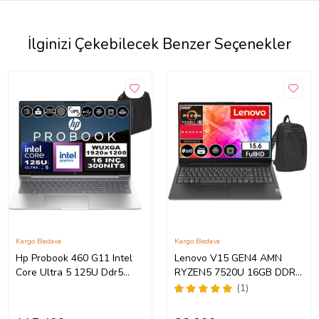
İlginizi Çekebilecek Benzer Seçenekler
Kargo Bedava
Kargo Bedava
Hp Probook 460 G11 Intel
Lenovo V15 GEN4 AMN
Core Ultra 5 125U Ddr5
RYZEN5 7520U 16GB DDR5
40GB 4tb SSD Intel® Aı
1TB SSD 15.6" Dos FHD
(1)
Boost 16" Wuxga IPS
Dizüstü Bilgisayar
Freedos Taşınabilir
882YU00QYTX03+ZettaÇanta