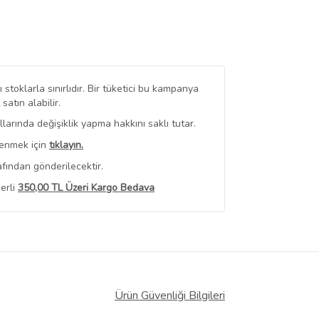
stoklarla sınırlıdır. Bir tüketici bu kampanya
tın alabilir.
arında değişiklik yapma hakkını saklı tutar.
renmek için
tıklayın.
fından gönderilecektir.
erli
350,00 TL Üzeri Kargo Bedava
 Görüntüle
iyat bilgileri, satıcı tarafından
Ürün Güvenliği Bilgileri