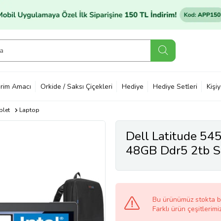
rim Amacı
Orkide / Saksı Çiçekleri
Hediye
Hediye Setleri
Kişi
blet
Laptop
Dell Latitude 545
48GB Ddr5 2tb SSD 14" Fh
Freedos Taşınabil
N012L545014W
Bu ürünümüz stokta 
Farklı ürün çeşitlerimi