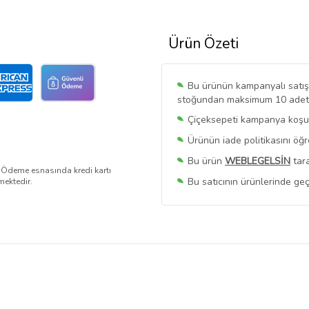
Ürün Özeti
Bu ürünün kampanyalı satışı 
stoğundan maksimum 10 adet sa
Çiçeksepeti kampanya koşull
Ürünün iade politikasını öğ
Bu ürün
WEBLEGELSİN
tara
. Ödeme esnasında kredi kartı
Bu satıcının ürünlerinde geç
mektedir.
Bu Satıcının
Tüm Ürünlerini
Ürün sayfasında gördüğünüz f
belirlenmektedir.