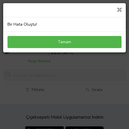
Bir Hata Oluştu!
Dell Latitude L5300 Notebook Batarya Laptop Pil
Tamam
V1 3 Cell
Sepette %10 İndirim
2486
,66 TL
2237,
99 TL
Kargo Bedava
Filtrele
Sırala
Çiçeksepeti Mobil Uygulamamızı İndirin