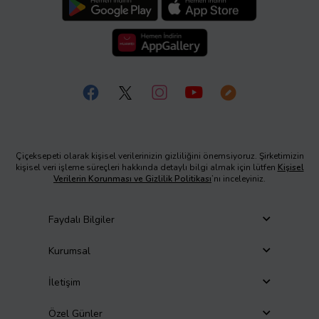
Çiçeksepeti olarak kişisel verilerinizin gizliliğini önemsiyoruz. Şirketimizin
kişisel veri işleme süreçleri hakkında detaylı bilgi almak için lütfen
Kişisel
Verilerin Korunması ve Gizlilik Politikası
’nı inceleyiniz.
Faydalı Bilgiler
Kurumsal
İletişim
Özel Günler