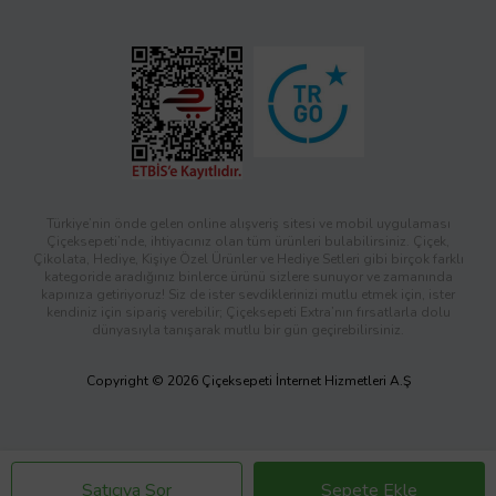
Türkiye’nin önde gelen online alışveriş sitesi ve mobil uygulaması
Çiçeksepeti’nde, ihtiyacınız olan tüm ürünleri bulabilirsiniz. Çiçek,
Çikolata, Hediye, Kişiye Özel Ürünler ve Hediye Setleri gibi birçok farklı
kategoride aradığınız binlerce ürünü sizlere sunuyor ve zamanında
kapınıza getiriyoruz! Siz de ister sevdiklerinizi mutlu etmek için, ister
kendiniz için sipariş verebilir; Çiçeksepeti Extra’nın fırsatlarla dolu
dünyasıyla tanışarak mutlu bir gün geçirebilirsiniz.
Copyright © 2026 Çiçeksepeti İnternet Hizmetleri A.Ş
Satıcıya Sor
Sepete Ekle