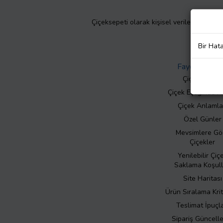
Çiçeksepeti olarak kişisel verilerinizin giz
Bir Hat
Faydalı Bilgil
Çiçek Bakımı
Çiçek Eşliğinde N
Çiçek Anlamla
Özel Günler
Mevsimlere Gö
Çiçekler
Yenilebilir Çiç
Saklama Koşull
Site Haritası
Ürün Sıralama Krit
Teslimat İpuçla
Sipariş Güncell