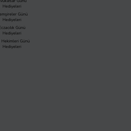
vukatlar Günü
Hediyeleri
emşireler Günü
Hediyeleri
Eczacılık Günü
Hediyeleri
ş Hekimleri Günü
Hediyeleri