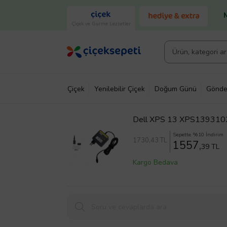
Çiçek ve Gurme Lezzetler
Çiçek
Yenilebilir Çiçek
Doğum Günü
Gönde
Dell XPS 13 XPS1393102
Sepette %10 İndirim
1730
,43 TL
1557,
39 TL
Kargo Bedava