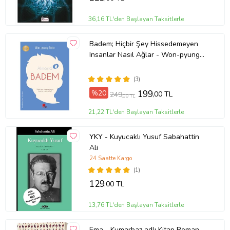
36,16 TL'den Başlayan Taksitlerle
Badem; Hiçbir Şey Hissedemeyen
Insanlar Nasıl Ağlar - Won-pyung
Sohn - Peta Kitap
(3)
%20
199
,00 TL
249
,00 TL
21,22 TL'den Başlayan Taksitlerle
YKY - Kuyucaklı Yusuf Sabahattin
Ali
24 Saatte Kargo
(1)
129
,00 TL
13,76 TL'den Başlayan Taksitlerle
Ema - Kumarbaz adlı Kitap Roman