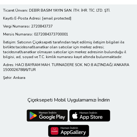
Ticaret Ünvanı: DEBİR BASIM YAYIN SAN. İTH. İHR. TİC. LTD. ŞTİ.
Kayıtlı E-Posta Adresi:
[email protected]
Vergi Numarası: 2720843737
Mersis Numarası: 0272084373700001
İletişim: Satıcının Çiçeksepeti tarafından teyit edilmiş iletişim bilgileri ile
birlikte tacir/esnaf/sanatkar olan satıcılar için merkez adresi;
tacir/esnaf/sanatkar olmayan satıcılar için merkez adresinin bulunduğu il
bilgisi, ad, soyad ve T.C. kimlik numarası kayıt altında bulunmaktadır.
Adres: HACI BAYRAM MAH. TURNADERE SOK. NO:8 ALTINDAĞ/ ANKARA
1500026788/6/TUR
Şehir: Ankara
Çiçeksepeti Mobil Uygulamamızı İndirin