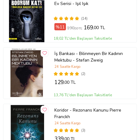
Ev Serisi - Işıl Işık
(14)
%11
169
,00 TL
190
,00 TL
18,02 TL'den Başlayan Taksitlerle
İş Bankası - Bilinmeyen Bir Kadının
Mektubu - Stefan Zweig
24 Saatte Kargo
(2)
129
,00 TL
13,76 TL'den Başlayan Taksitlerle
Koridor - Rezonans Kanunu Pıerre
Franckh
24 Saatte Kargo
(3)
339
,00 TL