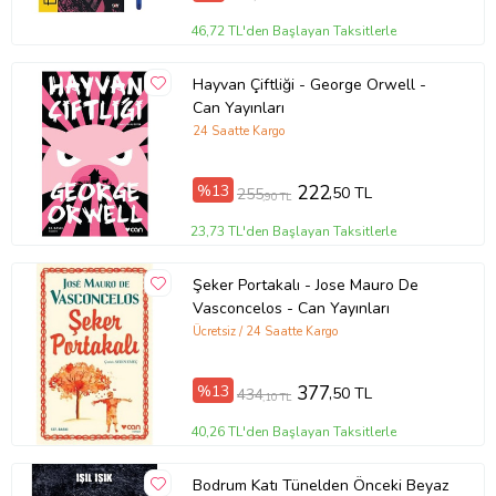
46,72 TL'den Başlayan Taksitlerle
Hayvan Çiftliği - George Orwell -
Can Yayınları
24 Saatte Kargo
%13
222
,50 TL
255
,90 TL
23,73 TL'den Başlayan Taksitlerle
Şeker Portakalı - Jose Mauro De
Vasconcelos - Can Yayınları
Ücretsiz / 24 Saatte Kargo
%13
377
,50 TL
434
,10 TL
40,26 TL'den Başlayan Taksitlerle
Bodrum Katı Tünelden Önceki Beyaz