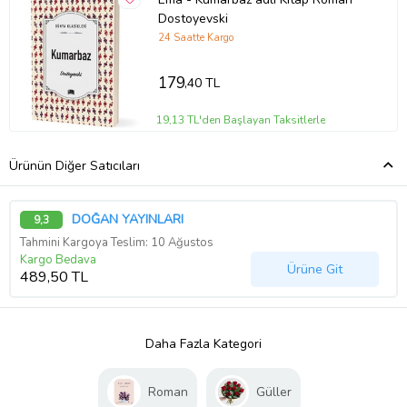
Dostoyevski
24 Saatte Kargo
179
,40 TL
19,13 TL'den Başlayan Taksitlerle
Ürünün Diğer Satıcıları
DOĞAN YAYINLARI
9,3
Tahmini Kargoya Teslim: 10 Ağustos
Kargo Bedava
Ürüne Git
489,50 TL
Daha Fazla Kategori
Roman
Güller