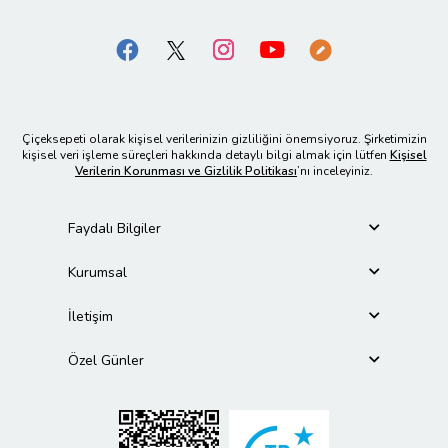
Çiçeksepeti olarak kişisel verilerinizin gizliliğini önemsiyoruz. Şirketimizin
kişisel veri işleme süreçleri hakkında detaylı bilgi almak için lütfen
Kişisel
Verilerin Korunması ve Gizlilik Politikası
’nı inceleyiniz.
Faydalı Bilgiler
Kurumsal
İletişim
Özel Günler