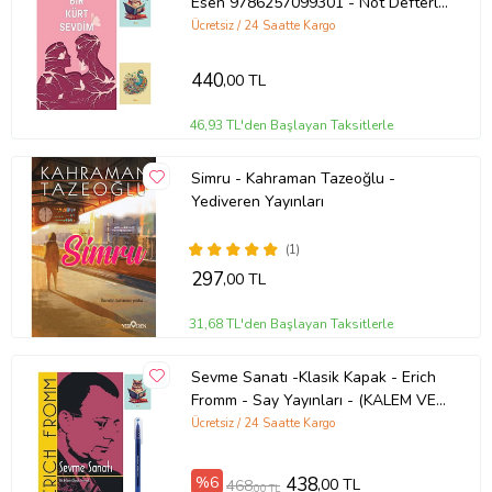
Esen 9786257099301 - Not Defterli
Seti (Renksiz)
Ücretsiz / 24 Saatte Kargo
440
,00 TL
46,93 TL'den Başlayan Taksitlerle
Simru - Kahraman Tazeoğlu -
Yediveren Yayınları
Tanıtım Metni
(1)
Baskı Boyutu
13,50 x 19,50 cm
297
Baskı Sayısı
1. Baskı
,00 TL
Baskı Tarihi
Nisan 2019
Çevirmen
Margaret Atwood
31,68 TL'den Başlayan Taksitlerle
Cilt Tipi
Ciltsiz
Kağıt Cinsi
2. Hamur
Sevme Sanatı -Klasik Kapak - Erich
Sayfa Sayısı
488
Fromm - Say Yayınları - (KALEM VE
Yayın Dili
Türkçe
NOT DEFTERLİ) (Renksiz)
Ücretsiz / 24 Saatte Kargo
Yazar
Margaret Atwood
Ürün Kodu:
kcm31750057
%6
438
,00 TL
468
,00 TL