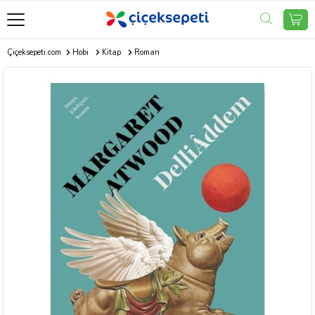
Çiçeksepeti.com
Hobi
Kitap
Roman