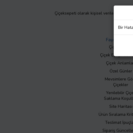
Çiçeksepeti olarak kişisel verilerinizin giz
Bir Hat
Faydalı Bilgil
Çiçek Bakımı
Çiçek Eşliğinde N
Çiçek Anlamla
Özel Günler
Mevsimlere Gö
Çiçekler
Yenilebilir Çiç
Saklama Koşull
Site Haritası
Ürün Sıralama Krit
Teslimat İpuçla
Sipariş Güncell