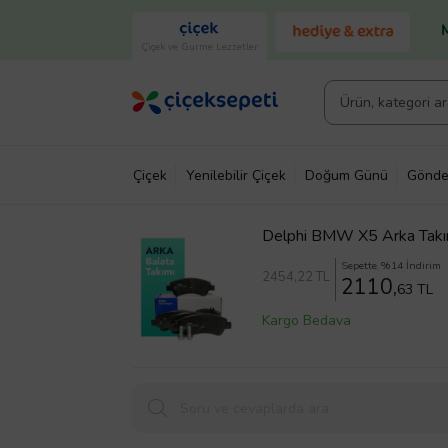
Çiçek ve Gurme Lezzetler
Çiçek
Yenilebilir Çiçek
Doğum Günü
Gönde
Delphi BMW X5 Arka Takı
Sepette %14 İndirim
2454
,22 TL
2110,
63 TL
Kargo Bedava