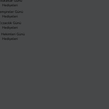
vukatlar Günü
Hediyeleri
emşireler Günü
Hediyeleri
Eczacılık Günü
Hediyeleri
ş Hekimleri Günü
Hediyeleri