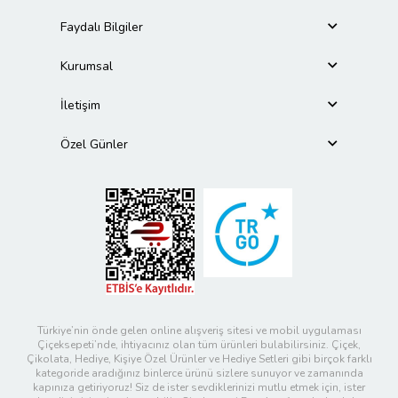
Faydalı Bilgiler
Kurumsal
İletişim
Özel Günler
Türkiye’nin önde gelen online alışveriş sitesi ve mobil uygulaması
Çiçeksepeti’nde, ihtiyacınız olan tüm ürünleri bulabilirsiniz. Çiçek,
Çikolata, Hediye, Kişiye Özel Ürünler ve Hediye Setleri gibi birçok farklı
kategoride aradığınız binlerce ürünü sizlere sunuyor ve zamanında
kapınıza getiriyoruz! Siz de ister sevdiklerinizi mutlu etmek için, ister