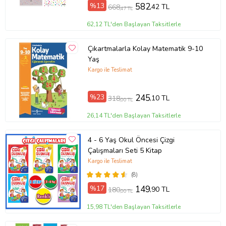
%13
582
,42 TL
668
,47 TL
62,12 TL'den Başlayan Taksitlerle
Çıkartmalarla Kolay Matematik 9-10
Yaş
Kargo ile Teslimat
%23
245
,10 TL
318
,00 TL
26,14 TL'den Başlayan Taksitlerle
4 - 6 Yaş Okul Öncesi Çizgi
Çalışmaları Seti 5 Kitap
Kargo ile Teslimat
(8)
%17
149
,90 TL
180
,00 TL
15,98 TL'den Başlayan Taksitlerle