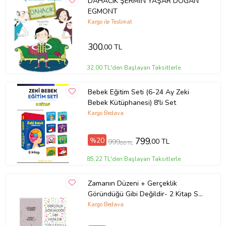
DAHACIK ŞERMİN YAŞAR DOĞAN
EGMONT
Kargo ile Teslimat
300
,00 TL
32,00 TL'den Başlayan Taksitlerle
Bebek Eğitim Seti (6-24 Ay Zeki
Bebek Kütüphanesi) 8'li Set
Kargo Bedava
%20
799
,00 TL
999
,00 TL
85,22 TL'den Başlayan Taksitlerle
Zamanın Düzeni + Gerçeklik
Göründüğü Gibi Değildir- 2 Kitap Set
- Iş Bankası Özel Set Zamanın
Kargo Bedava
Düzeni