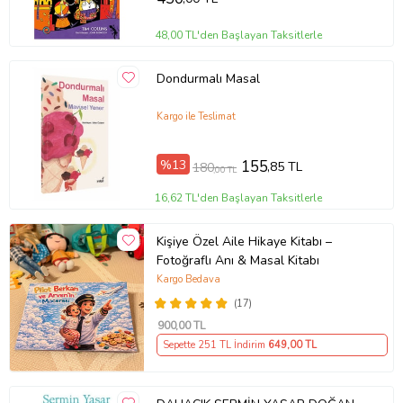
Ürün Kodu:
kcm49886489
48,00 TL'den Başlayan Taksitlerle
Dondurmalı Masal
Kargo ile Teslimat
%13
155
,85 TL
180
,00 TL
16,62 TL'den Başlayan Taksitlerle
Kişiye Özel Aile Hikaye Kitabı –
Fotoğraflı Anı & Masal Kitabı
Kargo Bedava
(17)
900
,00 TL
Sepette 251 TL İndirim
649
,00 TL