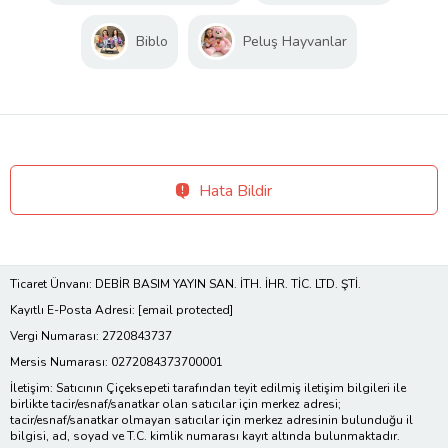
Biblo
Peluş Hayvanlar
Hata Bildir
Ticaret Ünvanı: DEBİR BASIM YAYIN SAN. İTH. İHR. TİC. LTD. ŞTİ.
Kayıtlı E-Posta Adresi:
[email protected]
Vergi Numarası: 2720843737
Mersis Numarası: 0272084373700001
İletişim: Satıcının Çiçeksepeti tarafından teyit edilmiş iletişim bilgileri ile
birlikte tacir/esnaf/sanatkar olan satıcılar için merkez adresi;
tacir/esnaf/sanatkar olmayan satıcılar için merkez adresinin bulunduğu il
bilgisi, ad, soyad ve T.C. kimlik numarası kayıt altında bulunmaktadır.