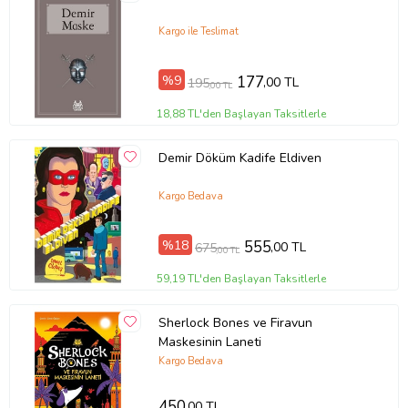
Kargo ile Teslimat
%9
177
,00 TL
195
,00 TL
18,88 TL'den Başlayan Taksitlerle
Demir Döküm Kadife Eldiven
Kargo Bedava
Tanıtım Metni
%18
555
,00 TL
675
Baskı Boyutu
13,50 x 19,50 cm
,00 TL
Baskı Sayısı
1. Baskı
59,19 TL'den Başlayan Taksitlerle
Baskı Tarihi
Ocak 2018
Çevirmen
Alexandre Dumas
Cilt Tipi
Ciltsiz
Sherlock Bones ve Firavun
Kağıt Cinsi
2. Hamur
Maskesinin Laneti
Sayfa Sayısı
96
Kargo Bedava
Yayın Dili
Türkçe
Yazar
Alexandre Dumas
450
,00 TL