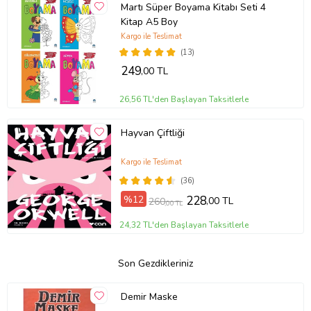
Martı Süper Boyama Kitabı Seti 4
Kitap A5 Boy
Kargo ile Teslimat
(13)
249
,00 TL
26,56 TL'den Başlayan Taksitlerle
Hayvan Çiftliği
Kargo ile Teslimat
(36)
%12
228
,00 TL
260
,00 TL
24,32 TL'den Başlayan Taksitlerle
Son Gezdikleriniz
Demir Maske