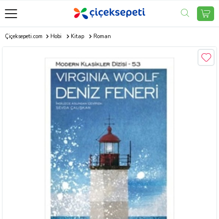
Çiçeksepeti.com
Hobi
Kitap
Roman