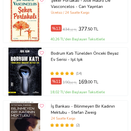
Şeker Portakalı - Jose Mauro De
Vasconcelos - Can Yayınları
Ücretsiz / 24 Saatte Kargo
%13
377
,50 TL
434
,10 TL
40,26 TL'den Başlayan Taksitlerle
Bodrum Katı Tünelden Önceki Beyaz
Ev Serisi - Işıl Işık
(14)
%11
169
,00 TL
190
,00 TL
18,02 TL'den Başlayan Taksitlerle
İş Bankası - Bilinmeyen Bir Kadının
Mektubu - Stefan Zweig
24 Saatte Kargo
(2)