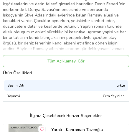
içgözlemlerini ve derin felsefi gizemleri barindirir. Deniz Feneri ’nin
merkezinde I. Dünya Savasi’nin öncesinde ve sonrasinda
Iskoçya’nin Skye Adasi’ndaki evlerinde kalan Ramsay ailesi ve
konuklari vardir. Çocuklar oynarken, yetiskinler sohbet eder,
düsüncelere dalar ve kesiflerde bulunur. Yapitin roman türünde
alisik oldugumuz anlati sürekliligini kesintiye ugratan yapisi ve her
bir anlaticinin kendi bilinç akisinin perspektifiyle çözülen olay
örgüsü, bir deniz fenerinin kendi ekseni etrafinda dönen isigini
andirir. Böylece Ramsay ailesinin siradan gündelik yasami zaman,
ölüm, toplumsal cinsiyet ve ahlak üzerine derin düsüncelere
gömülür.
Tüm Açıklamayı Gör
Ürün Özellikleri
Ürün Adı: Deniz Feneri - Modern Klasikler Dizisi
Basım Dili
Türkçe
Ürün Kodu: 9786053324423
Yayınevi
Cem Yayınları
Yazar: Virginia Woolf
İlginizi Çekebilecek Benzer Seçenekler
Basım Yılı: 2021
Yaralı - Kahraman Tazeoğlu -