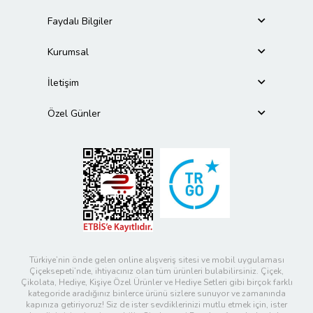
Faydalı Bilgiler
Kurumsal
İletişim
Özel Günler
Türkiye’nin önde gelen online alışveriş sitesi ve mobil uygulaması
Çiçeksepeti’nde, ihtiyacınız olan tüm ürünleri bulabilirsiniz. Çiçek,
Çikolata, Hediye, Kişiye Özel Ürünler ve Hediye Setleri gibi birçok farklı
kategoride aradığınız binlerce ürünü sizlere sunuyor ve zamanında
kapınıza getiriyoruz! Siz de ister sevdiklerinizi mutlu etmek için, ister