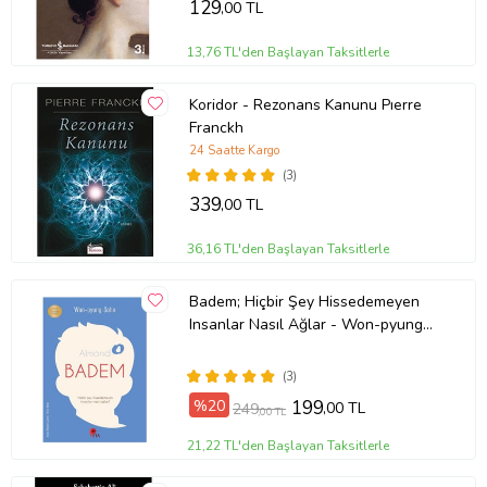
129
,00 TL
13,76 TL'den Başlayan Taksitlerle
Koridor - Rezonans Kanunu Pıerre
Franckh
24 Saatte Kargo
(3)
339
,00 TL
36,16 TL'den Başlayan Taksitlerle
Badem; Hiçbir Şey Hissedemeyen
Insanlar Nasıl Ağlar - Won-pyung
Sohn - Peta Kitap
(3)
%20
199
,00 TL
249
,00 TL
21,22 TL'den Başlayan Taksitlerle