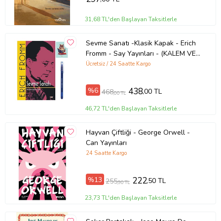
31,68 TL'den Başlayan Taksitlerle
Sevme Sanatı -Klasik Kapak - Erich
Fromm - Say Yayınları - (KALEM VE
NOT DEFTERLİ) (Renksiz)
Ücretsiz / 24 Saatte Kargo
%6
438
,00 TL
468
,00 TL
46,72 TL'den Başlayan Taksitlerle
Hayvan Çiftliği - George Orwell -
Can Yayınları
24 Saatte Kargo
%13
222
,50 TL
255
,90 TL
23,73 TL'den Başlayan Taksitlerle