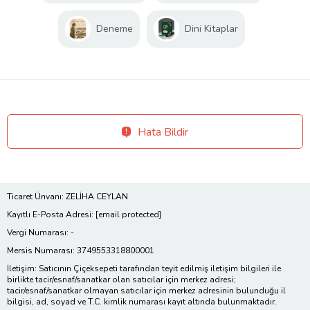
Deneme
Dini Kitaplar
Hata Bildir
Ticaret Ünvanı: ZELİHA CEYLAN
Kayıtlı E-Posta Adresi:
[email protected]
Vergi Numarası: -
Mersis Numarası: 3749553318800001
İletişim: Satıcının Çiçeksepeti tarafından teyit edilmiş iletişim bilgileri ile
birlikte tacir/esnaf/sanatkar olan satıcılar için merkez adresi;
tacir/esnaf/sanatkar olmayan satıcılar için merkez adresinin bulunduğu il
bilgisi, ad, soyad ve T.C. kimlik numarası kayıt altında bulunmaktadır.