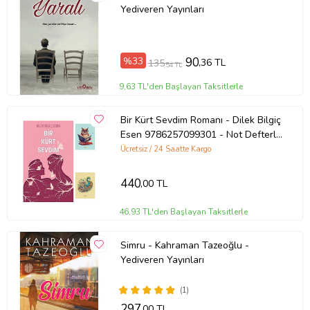
Yediveren Yayınları
Kapak Türü: Karton Kapak
Sayfa Sayısı: 224
%33
90
,36 TL
135
,54 TL
Kağıt Cinsi: 2. Hamur
9,63 TL'den Başlayan Taksitlerle
Çevirmen: Sevda Çalışkan
Bir Kürt Sevdim Romanı - Dilek Bilgiç
Ürün Kodu:
kcm81659666
Esen 9786257099301 - Not Defterli
Seti (Renksiz)
Ücretsiz / 24 Saatte Kargo
440
,00 TL
46,93 TL'den Başlayan Taksitlerle
Simru - Kahraman Tazeoğlu -
Yediveren Yayınları
(1)
297
,00 TL