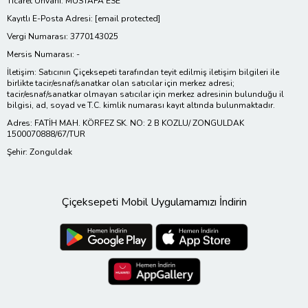
Ticaret Ünvanı: MUSTAFA ESE
Kayıtlı E-Posta Adresi:
[email protected]
Vergi Numarası: 3770143025
Mersis Numarası: -
İletişim: Satıcının Çiçeksepeti tarafından teyit edilmiş iletişim bilgileri ile
birlikte tacir/esnaf/sanatkar olan satıcılar için merkez adresi;
tacir/esnaf/sanatkar olmayan satıcılar için merkez adresinin bulunduğu il
bilgisi, ad, soyad ve T.C. kimlik numarası kayıt altında bulunmaktadır.
Adres: FATİH MAH. KÖRFEZ SK. NO: 2 B KOZLU/ ZONGULDAK
1500070888/67/TUR
Şehir: Zonguldak
Çiçeksepeti Mobil Uygulamamızı İndirin