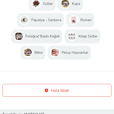
Güller
Kupa
Papatya - Gerbera
Roman
Fotoğraf Baskı Kağıdı
Kitap Setler
Biblo
Peluş Hayvanlar
Hata Bildir