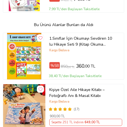
,00 TL
7,99 TL'den Başlayan Taksitlerle
Bu Ürünü Alanlar Bunları da Aldı
1.Sınıflar İçin Okumayı Sevdiren 10
lu Hikaye Seti 9 (Kitap Okuma
Defteri Hediyeli)
Kargo Bedava
%58
360
,00 TL
850
,00 TL
38,40 TL'den Başlayan Taksitlerle
Kişiye Özel Aile Hikaye Kitabı –
Fotoğraflı Anı & Masal Kitabı
Kargo Bedava
(17)
900
,00 TL
Sepette 251 TL İndirim
649
,00 TL