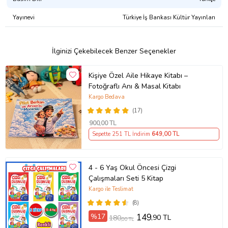
Yayınevi
Türkiye İş Bankası Kültür Yayınları
İlginizi Çekebilecek Benzer Seçenekler
Kişiye Özel Aile Hikaye Kitabı –
Fotoğraflı Anı & Masal Kitabı
Kargo Bedava
(17)
900
,00 TL
Sepette 251 TL İndirim
649
,00 TL
4 - 6 Yaş Okul Öncesi Çizgi
Çalışmaları Seti 5 Kitap
Kargo ile Teslimat
(8)
%17
149
,90 TL
180
,00 TL