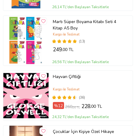
26,14 TL'den Başlayan Taksitlerle
Martı Süper Boyama Kitabı Seti 4
Kitap A5 Boy
Kargo ile Teslimat
(13)
249
,00 TL
26,56 TL'den Başlayan Taksitlerle
Hayvan Çiftliği
Kargo ile Teslimat
(36)
%12
228
,00 TL
260
,00 TL
24,32 TL'den Başlayan Taksitlerle
Çocuklar İçin Kişiye Özel Hikaye