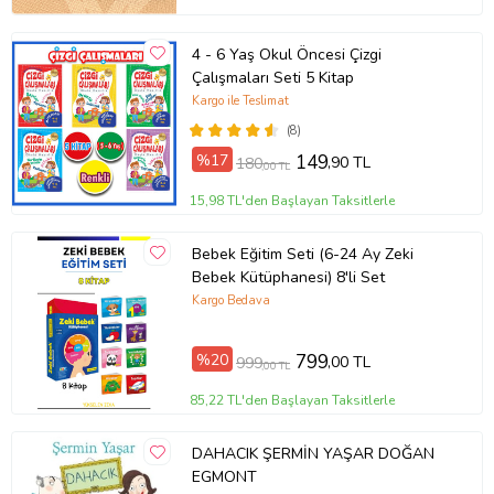
4 - 6 Yaş Okul Öncesi Çizgi
Çalışmaları Seti 5 Kitap
Kargo ile Teslimat
(8)
%17
149
,90 TL
180
,00 TL
15,98 TL'den Başlayan Taksitlerle
Bebek Eğitim Seti (6-24 Ay Zeki
Bebek Kütüphanesi) 8'li Set
Kargo Bedava
%20
799
,00 TL
999
,00 TL
85,22 TL'den Başlayan Taksitlerle
DAHACIK ŞERMİN YAŞAR DOĞAN
EGMONT