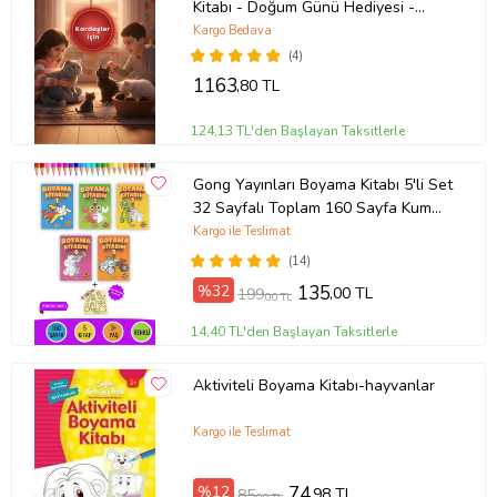
Kitabı - Doğum Günü Hediyesi -
Okuma Hediyesi
Kargo Bedava
(4)
1163
,80 TL
124,13 TL'den Başlayan Taksitlerle
Gong Yayınları Boyama Kitabı 5'li Set
32 Sayfalı Toplam 160 Sayfa Kum
Boyama Hediyeli (Buz-Buz)
Kargo ile Teslimat
(14)
%32
135
,00 TL
199
,00 TL
14,40 TL'den Başlayan Taksitlerle
Aktiviteli Boyama Kitabı-hayvanlar
Kargo ile Teslimat
%12
74
,98 TL
85