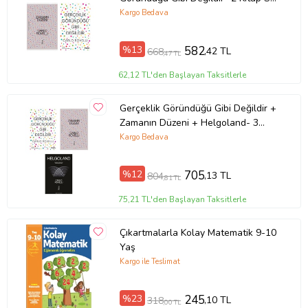
- Iş Bankası Özel Set Zamanın
Kargo Bedava
Düzeni
%13
582
,42 TL
668
,47 TL
62,12 TL'den Başlayan Taksitlerle
Gerçeklik Göründüğü Gibi Değildir +
Zamanın Düzeni + Helgoland- 3
Kitap Set - Iş Bankası Özel Set
Kargo Bedava
%12
705
,13 TL
804
,81 TL
75,21 TL'den Başlayan Taksitlerle
Çıkartmalarla Kolay Matematik 9-10
Yaş
Kargo ile Teslimat
%23
245
,10 TL
318
,00 TL