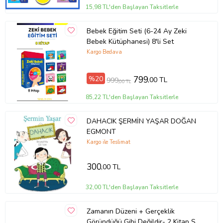
15,98 TL'den Başlayan Taksitlerle
Bebek Eğitim Seti (6-24 Ay Zeki
Bebek Kütüphanesi) 8'li Set
Kargo Bedava
%20
799
,00 TL
999
,00 TL
85,22 TL'den Başlayan Taksitlerle
DAHACIK ŞERMİN YAŞAR DOĞAN
EGMONT
Kargo ile Teslimat
300
,00 TL
32,00 TL'den Başlayan Taksitlerle
Zamanın Düzeni + Gerçeklik
Göründüğü Gibi Değildir- 2 Kitap Set