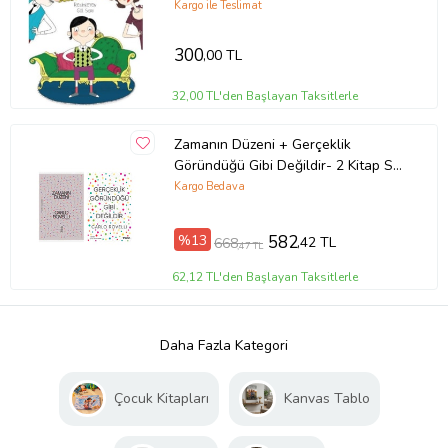
Kargo ile Teslimat
300
,00 TL
32,00 TL'den Başlayan Taksitlerle
Zamanın Düzeni + Gerçeklik
Göründüğü Gibi Değildir- 2 Kitap Set
- Iş Bankası Özel Set Zamanın
Kargo Bedava
Düzeni
%13
582
,42 TL
668
,47 TL
62,12 TL'den Başlayan Taksitlerle
Daha Fazla Kategori
Çocuk Kitapları
Kanvas Tablo