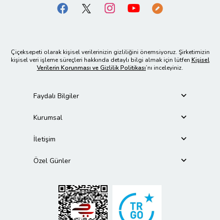
Çiçeksepeti olarak kişisel verilerinizin gizliliğini önemsiyoruz. Şirketimizin
kişisel veri işleme süreçleri hakkında detaylı bilgi almak için lütfen
Kişisel
Verilerin Korunması ve Gizlilik Politikası
’nı inceleyiniz.
Faydalı Bilgiler
Kurumsal
İletişim
Özel Günler