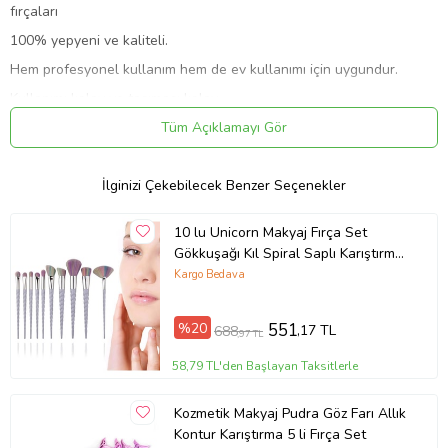
fırçaları
100% yepyeni ve kaliteli.
Hem profesyonel kullanım hem de ev kullanımı için uygundur.
Kullanımı kolay ve taşıması kolay.
Renklerde solma olmaz, kıl dökülmesi olmaz, bu dekoratif
Tüm Açıklamayı Gör
rengarenk fırçalar yaşam zevkinizi artırır.
Taşınabilir ve kullanımı ve taşınması uygundur.
İlginizi Çekebilecek Benzer Seçenekler
Birden fazla ortamı uygulamak, karıştırmak veya konturlamak için
yüzünde kullanılır.
10 lu Unicorn Makyaj Fırça Set
Özellikler:
Gökkuşağı Kıl Spiral Saplı Karıştırma
Toz Göz farı Makyaj
Kargo Bedava
Adı: 10 adet mavi deniz kızı makyaj fırçası
Miktar: 10 adet
%20
551
,17 TL
688
,97 TL
Fırça malzemesi: lifler
58,79 TL'den Başlayan Taksitlerle
Fırça kolu malzemesi: plastik
Kıl uzunluğu: 3 cm
Kozmetik Makyaj Pudra Göz Farı Allık
Toplam uzunluk: 20 cm
Kontur Karıştırma 5 li Fırça Set