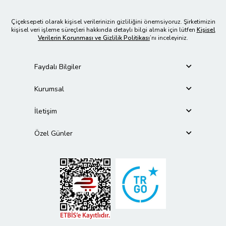
Çiçeksepeti olarak kişisel verilerinizin gizliliğini önemsiyoruz. Şirketimizin
kişisel veri işleme süreçleri hakkında detaylı bilgi almak için lütfen
Kişisel
Verilerin Korunması ve Gizlilik Politikası
’nı inceleyiniz.
Faydalı Bilgiler
Kurumsal
İletişim
Özel Günler