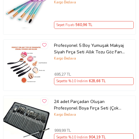
1.Bu fırça seti Farklı moda tasarımı
Kargo Bedava
Pratik olan bu fırça uygulamaları ile temel günlük ihtiyaçlarınızı
karşılar.
Sepet Fiyatı
560
,96 TL
2.Kullanıma dayanıklı yüksek kaliteli malzemeden yapılmış.
3.Moda ve çekici kılları ile, cildinizi kolayca çizmeyecek konforlu bir
kullanım sağlayacaktır.
Profesyonel 5 Boy Yumuşak Makyaj
4.Benzersiz Fırça sapı şekli, bu kavrama ve kontrol etmek için daha
Siyah Fırça Seti Allık Tozu Göz Farı
kolay olacaktır.
Kozmetik
Kargo Bedava
Paket İçeriği
10 adet mavi deniz kızı makyaj fırçası
695
,27 TL
Sepette %10 İndirim
628
,66 TL
OPP poşet ambalajında gönderilir.
24 adet Parçadan Oluşan
Ürün Kodu:
kc6665099
Profesyonel Boya Fırça Seti (Çok
Renkli)
Kargo Bedava
999
,99 TL
Sepette %10 İndirim
904
,19 TL