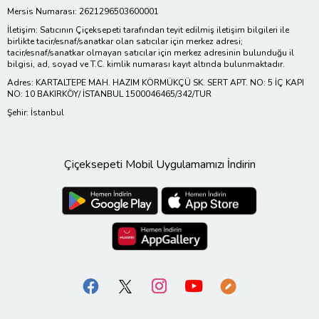
Mersis Numarası: 2621296503600001
İletişim: Satıcının Çiçeksepeti tarafından teyit edilmiş iletişim bilgileri ile
birlikte tacir/esnaf/sanatkar olan satıcılar için merkez adresi;
tacir/esnaf/sanatkar olmayan satıcılar için merkez adresinin bulunduğu il
bilgisi, ad, soyad ve T.C. kimlik numarası kayıt altında bulunmaktadır.
Adres: KARTALTEPE MAH. HAZIM KÖRMÜKÇÜ SK. SERT APT. NO: 5 İÇ KAPI
NO: 10 BAKIRKÖY/ İSTANBUL 1500046465/342/TUR
Şehir: İstanbul
Çiçeksepeti Mobil Uygulamamızı İndirin