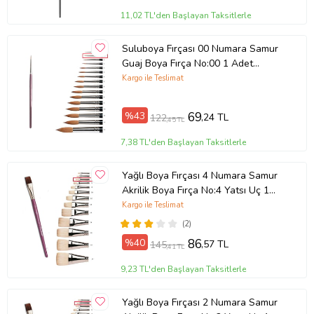
11,02 TL'den Başlayan Taksitlerle
Suluboya Fırçası 00 Numara Samur
Guaj Boya Fırça No:00 1 Adet
(Bordo)
Kargo ile Teslimat
%43
69
,24 TL
122
,45 TL
7,38 TL'den Başlayan Taksitlerle
Yağlı Boya Fırçası 4 Numara Samur
Akrilik Boya Fırça No:4 Yatsı Uç 1
Adet Yağlıboya Fırça (Bordo)
Kargo ile Teslimat
(2)
%40
86
,57 TL
145
,41 TL
9,23 TL'den Başlayan Taksitlerle
Yağlı Boya Fırçası 2 Numara Samur