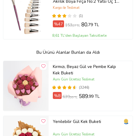
Akrilik Boya Fırça No:2 Yatsı Uç 1
Adet Yağlıboya Fırça (Bordo)
Kargo ile Teslimat
(1)
%47
80
,79 TL
153
,07 TL
8,61 TL'den Başlayan Taksitlerle
Bu Ürünü Alanlar Bunları da Aldı
Kırmızı, Beyaz Gül ve Pembe Kalp
Kek Buketi
Aynı Gün Ücretsiz Teslimat
(3246)
%8
589
,99 TL
639
,99 TL
Yenilebilir Gül Kek Buketi
Aynı Gün Ücretsiz Teslimat