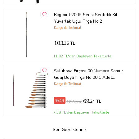
Bigpoint 200R Serisi Sentetik Kıl
Yuvarlak Uçlu Fırça No:2
Kargo ile Teslimat
103
,35 TL
11,02 TL'den Başlayan Taksitlerle
Suluboya Fırçası 00 Numara Samur
Guaj Boya Fırça No:00 1 Adet
(Bordo)
Kargo ile Teslimat
%43
69
,24 TL
122
,45 TL
7,38 TL'den Başlayan Taksitlerle
Son Gezdikleriniz