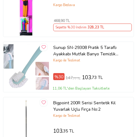
Kargo Bedava
468
,90 TL
Sepette %30 İndirim
328
,23 TL
Sunup SN-29308 Pratik 5 Taraflı
Ayakkabı Mutfak Banyo Temizlik
Fırçası
Kargo ile Teslimat
%30
103
,73 TL
147
,77 TL
11,06 TL'den Başlayan Taksitlerle
Bigpoint 200R Serisi Sentetik Kıl
Yuvarlak Uçlu Fırça No:2
Kargo ile Teslimat
103
,35 TL