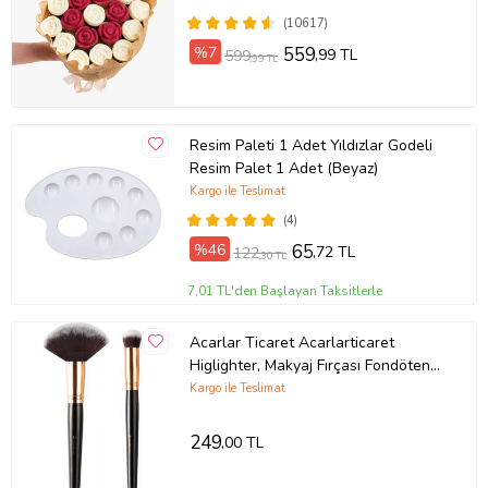
(10617)
%7
559
,99 TL
599
,99 TL
Resim Paleti 1 Adet Yıldızlar Godeli
Resim Palet 1 Adet (Beyaz)
Kargo ile Teslimat
(4)
%46
65
,72 TL
122
,30 TL
7,01 TL'den Başlayan Taksitlerle
Acarlar Ticaret Acarlarticaret
Higlighter, Makyaj Fırçası Fondöten
Fırçası (Siyah-Gri)
Kargo ile Teslimat
249
,00 TL