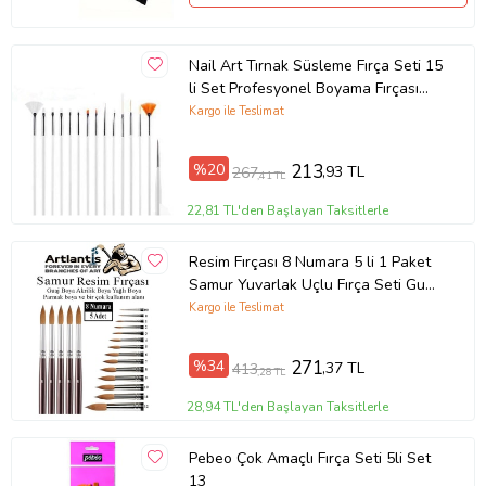
Nail Art Tırnak Süsleme Fırça Seti 15
li Set Profesyonel Boyama Fırçası
Pembe
Kargo ile Teslimat
%20
213
,93 TL
267
,41 TL
22,81 TL'den Başlayan Taksitlerle
Resim Fırçası 8 Numara 5 li 1 Paket
Samur Yuvarlak Uçlu Fırça Seti Guaj
Sulu Akrilik Yağlı Boya Fırçaları
Kargo ile Teslimat
(Naturel)
%34
271
,37 TL
413
,28 TL
28,94 TL'den Başlayan Taksitlerle
Pebeo Çok Amaçlı Fırça Seti 5li Set
13