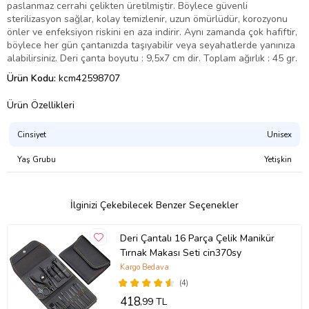
paslanmaz cerrahi çelikten üretilmiştir. Böylece güvenli
sterilizasyon sağlar, kolay temizlenir, uzun ömürlüdür, korozyonu
önler ve enfeksiyon riskini en aza indirir. Aynı zamanda çok hafiftir,
böylece her gün çantanızda taşıyabilir veya seyahatlerde yanınıza
alabilirsiniz. Deri çanta boyutu : 9,5x7 cm dir. Toplam ağırlık : 45 gr.
Ürün Kodu:
kcm42598707
Ürün Özellikleri
Cinsiyet
Unisex
Yaş Grubu
Yetişkin
İlginizi Çekebilecek Benzer Seçenekler
Deri Çantalı 16 Parça Çelik Manikür
Tırnak Makası Seti cin370sy
Kargo Bedava
(4)
418
,99 TL