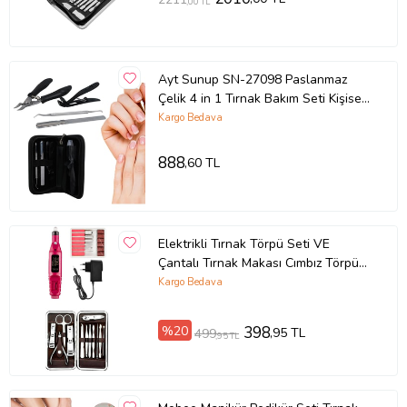
,00 TL
Ayt Sunup SN-27098 Paslanmaz
Çelik 4 in 1 Tırnak Bakım Seti Kişisel
Bakım Seti
Kargo Bedava
888
,60 TL
Elektrikli Tırnak Törpü Seti VE
Çantalı Tırnak Makası Cımbız Törpü
12 Parça Manikür Pedikür Seti
Kargo Bedava
%20
398
,95 TL
499
,95 TL