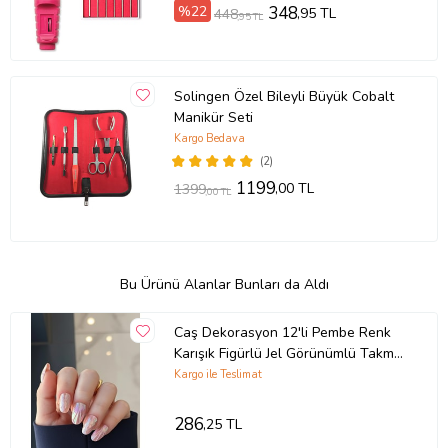
%22
348
,95 TL
448
,95 TL
Solingen Özel Bileyli Büyük Cobalt
Manikür Seti
Kargo Bedava
(2)
1199
,00 TL
1399
,00 TL
Bu Ürünü Alanlar Bunları da Aldı
Caş Dekorasyon 12'li Pembe Renk
Karışık Figürlü Jel Görünümlü Takma
Tırnak Set (Yapıştırıcılı)
Kargo ile Teslimat
286
,25 TL