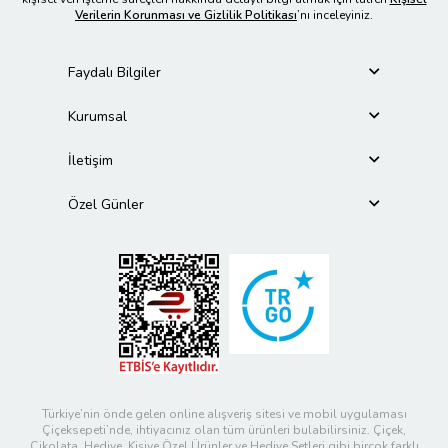
Verilerin Korunması ve Gizlilik Politikası
’nı inceleyiniz.
Faydalı Bilgiler
Kurumsal
İletişim
Özel Günler
Türkiye’nin önde gelen online alışveriş sitesi ve mobil uygulaması
Çiçeksepeti’nde, ihtiyacınız olan tüm ürünleri bulabilirsiniz. Çiçek,
Çikolata, Hediye, Kişiye Özel Ürünler ve Hediye Setleri gibi birçok farklı