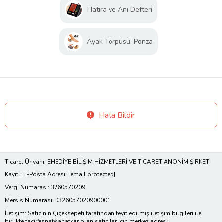
Hatıra ve Anı Defteri
Ayak Törpüsü, Ponza
Hata Bildir
Ticaret Ünvanı: EHEDİYE BİLİŞİM HİZMETLERİ VE TİCARET ANONİM ŞİRKETİ
Kayıtlı E-Posta Adresi:
[email protected]
Vergi Numarası: 3260570209
Mersis Numarası: 0326057020900001
İletişim: Satıcının Çiçeksepeti tarafından teyit edilmiş iletişim bilgileri ile
birlikte tacir/esnaf/sanatkar olan satıcılar için merkez adresi;