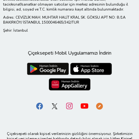
tacir/esnaf/sanatkar olmayan satıcılar için merkez adresinin bulunduğu il
bilgisi, ad, soyad ve T.C. kimlik numarası kayıt altında bulunmaktadır.
Adres: CEVİZLİK MAH. MUHTAR HALİT KRAL SK. GÖKSU APT NO: 8 /1A
BAKIRKÖY/ İSTANBUL 1500046465/342/TUR
Şehir: İstanbul
Çiçeksepeti Mobil Uygulamamızı İndirin
Çiçeksepeti olarak kişisel verilerinizin gizliliğini önemsiyoruz. Şirketimizin
kişisel veri işleme süreçleri hakkında detaylı bilgi almak için lütfen
Kişisel