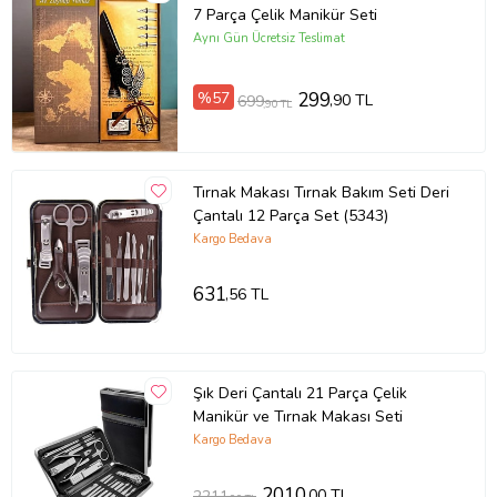
7 Parça Çelik Manikür Seti
Aynı Gün Ücretsiz Teslimat
%57
299
,90 TL
699
,90 TL
Tırnak Makası Tırnak Bakım Seti Deri
Çantalı 12 Parça Set (5343)
Kargo Bedava
631
,56 TL
Şık Deri Çantalı 21 Parça Çelik
Manikür ve Tırnak Makası Seti
Kargo Bedava
2010
,00 TL
2211