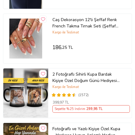
Caş Dekorasyon 12'li Şeffaf Renk
French Takma Tırnak Seti (Şeffaf
Hologram)
Kargo ile Teslimat
186
,25 TL
2 Fotoğraflı Sihirli Kupa Bardak
Kişiye Özel Doğum Günü Hediyesi
Sevgiliye Hediye Anneye Babaya
Kargo ile Teslimat
Ablaya Abiye Kız Erkek Kardeşe
(1572)
Arkadaşa Resimli Günü Yıl Dönümü
399
,97 TL
Hediyesi
Sepette %25 İndirim
299
,98 TL
Fotoğraflı ve Yazılı Kişiye Özel Kupa