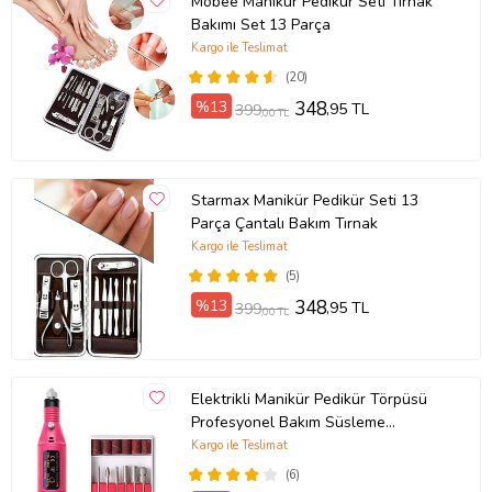
Mobee Manikür Pedikür Seti Tırnak
Bakımı Set 13 Parça
Kargo ile Teslimat
(20)
%13
348
,95 TL
399
,00 TL
Starmax Manikür Pedikür Seti 13
Parça Çantalı Bakım Tırnak
Kargo ile Teslimat
(5)
%13
348
,95 TL
399
,00 TL
Elektrikli Manikür Pedikür Törpüsü
Profesyonel Bakım Süsleme
Elektrikli Tırnak Törpü Makinesi
Kargo ile Teslimat
(6)