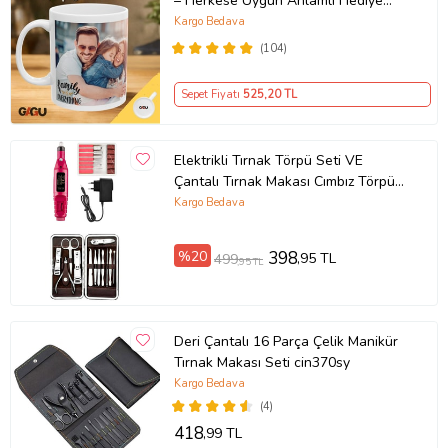
– Herkese Uygun Anlamlı Hediye
Porselen Baskılı Kupa (Beyaz)
Kargo Bedava
(104)
Sepet Fiyatı
525
,20 TL
Elektrikli Tırnak Törpü Seti VE
Çantalı Tırnak Makası Cımbız Törpü
12 Parça Manikür Pedikür Seti
Kargo Bedava
%20
398
,95 TL
499
,95 TL
Deri Çantalı 16 Parça Çelik Manikür
Tırnak Makası Seti cin370sy
Kargo Bedava
(4)
418
,99 TL