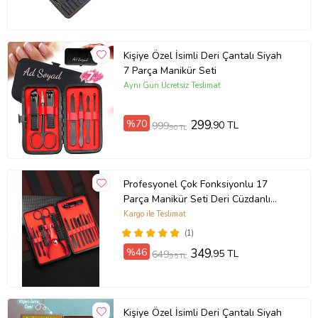
Kişiye Özel İsimli Deri Çantalı Siyah
7 Parça Manikür Seti
Aynı Gün Ücretsiz Teslimat
%70
299
,90 TL
999
,90 TL
Profesyonel Çok Fonksiyonlu 17
Parça Manikür Seti Deri Cüzdanlı
Pedikür Seti
Kargo ile Teslimat
(1)
%46
349
,95 TL
649
,95 TL
Kişiye Özel İsimli Deri Çantalı Siyah