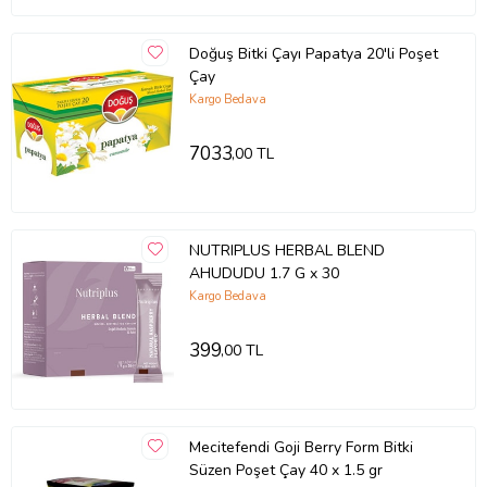
Denge Çayı, Denge , Denge Çay
Doğuş Bitki Çayı Papatya 20'li Poşet
Ürün Kodu:
kcm2612076
Çay
Kargo Bedava
7033
,00 TL
NUTRIPLUS HERBAL BLEND
AHUDUDU 1.7 G x 30
Kargo Bedava
399
,00 TL
Mecitefendi Goji Berry Form Bitki
Süzen Poşet Çay 40 x 1.5 gr