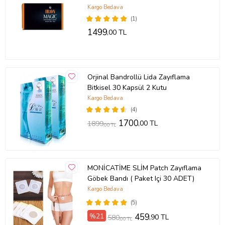
Kargo Bedava
(1)
1499
,00 TL
Orjinal Bandrollü Lida Zayıflama
Bitkisel 30 Kapsül 2 Kutu
Kargo Bedava
(4)
1700
,00 TL
1899
,00 TL
MONİCATİME SLİM Patch Zayıflama
Göbek Bandı ( Paket Içi 30 ADET)
Kargo Bedava
(5)
%21
459
,90 TL
580
,00 TL