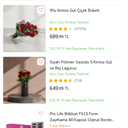
9'lu Kırmızı Gül Çiçek Buketi
Aynı Gün Ücretsiz Teslimat
(37076)
689
,99 TL
143,74 TL'den Başlayan Taksitlerle
Siyah Polimer Vazoda 5 Kırmızı Gül
ve Bej Lagurus
Aynı Gün Ücretsiz Teslimat
(724)
649
,99 TL
135,41 TL'den Başlayan Taksitlerle
Pro Life Bitkîsel FX15 Form
Zayıflama 60 Kapsül Orjinal Bordo
Kapsül
Kargo Bedava