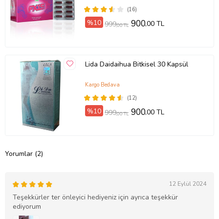
(16)
%10
900
,00 TL
999
,00 TL
Lida Daidaihua Bitkisel 30 Kapsül
Kargo Bedava
(12)
%10
900
,00 TL
999
,00 TL
Yorumlar (2)
12 Eylül 2024
Teşekkürler ter önleyici hediyeniz için ayrıca teşekkür
ediyorum