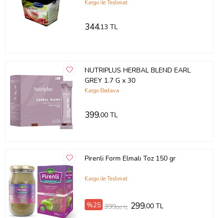
Kargo ile Teslimat
344
,13 TL
NUTRIPLUS HERBAL BLEND EARL
GREY 1.7 G x 30
Kargo Bedava
399
,00 TL
Pirenli Form Elmalı Toz 150 gr
Kargo ile Teslimat
%25
299
,00 TL
399
,00 TL