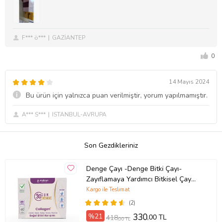
F*** ö***
GAZİANTEP
0
14 Mayıs 2024
Bu ürün için yalnızca puan verilmiştir, yorum yapılmamıştır.
A*** S***
ISTANBUL-AVRUPA
Son Gezdikleriniz
Denge Çayı -Denge Bitki Çayı-
Zayıflamaya Yardımcı Bitkisel Çay
(Mor)
Kargo ile Teslimat
(2)
%21
330
,00 TL
418
,00 TL