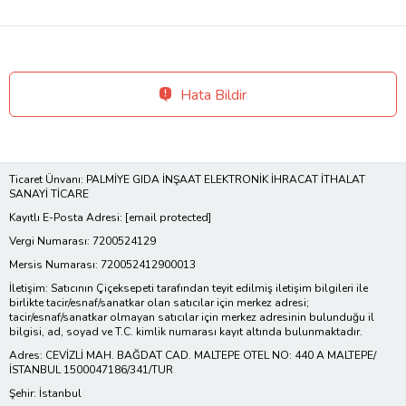
Hata Bildir
Ticaret Ünvanı: PALMİYE GIDA İNŞAAT ELEKTRONİK İHRACAT İTHALAT
SANAYİ TİCARE
Kayıtlı E-Posta Adresi:
[email protected]
Vergi Numarası: 7200524129
Mersis Numarası: 720052412900013
İletişim: Satıcının Çiçeksepeti tarafından teyit edilmiş iletişim bilgileri ile
birlikte tacir/esnaf/sanatkar olan satıcılar için merkez adresi;
tacir/esnaf/sanatkar olmayan satıcılar için merkez adresinin bulunduğu il
bilgisi, ad, soyad ve T.C. kimlik numarası kayıt altında bulunmaktadır.
Adres: CEVİZLİ MAH. BAĞDAT CAD. MALTEPE OTEL NO: 440 A MALTEPE/
İSTANBUL 1500047186/341/TUR
Şehir: İstanbul