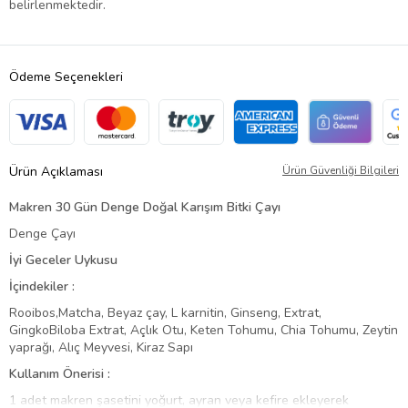
belirlenmektedir.
Ödeme Seçenekleri
Ürün Açıklaması
Ürün Güvenliği Bilgileri
Makren 30 Gün Denge Doğal Karışım Bitki Çayı
Denge Çayı
İyi Geceler Uykusu
İçindekiler :
Rooibos,Matcha, Beyaz çay, L karnitin, Ginseng, Extrat,
GingkoBiloba Extrat, Açlık Otu, Keten Tohumu, Chia Tohumu, Zeytin
yaprağı, Alıç Meyvesi, Kiraz Sapı
Kullanım Önerisi :
1 adet makren şasetini yoğurt, ayran veya kefire ekleyerek