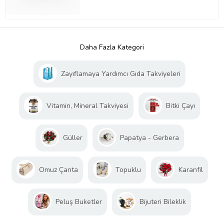
Daha Fazla Kategori
Zayıflamaya Yardımcı Gıda Takviyeleri
Vitamin, Mineral Takviyesi
Bitki Çayı
Güller
Papatya - Gerbera
Omuz Çanta
Topuklu
Karanfil
Peluş Buketler
Bijuteri Bileklik