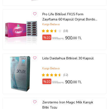
Pro Life Bitkîsel FX15 Form
Zayıflama 60 Kapsül Orjinal Bordo
Kapsül
Kargo Bedava
(16)
%10
900
,00 TL
999
,00 TL
Lida Daidaihua Bitkisel 30 Kapsül
Kargo Bedava
(12)
%10
900
,00 TL
999
,00 TL
Zerotermo Iron Magıc Milk Karışık
Bitki Tozu