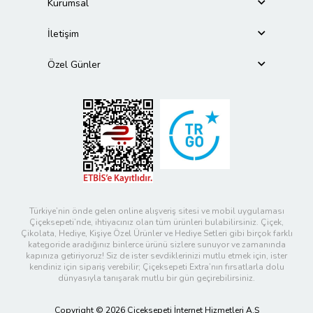
Kurumsal
İletişim
Özel Günler
Türkiye’nin önde gelen online alışveriş sitesi ve mobil uygulaması
Çiçeksepeti’nde, ihtiyacınız olan tüm ürünleri bulabilirsiniz. Çiçek,
Çikolata, Hediye, Kişiye Özel Ürünler ve Hediye Setleri gibi birçok farklı
kategoride aradığınız binlerce ürünü sizlere sunuyor ve zamanında
kapınıza getiriyoruz! Siz de ister sevdiklerinizi mutlu etmek için, ister
kendiniz için sipariş verebilir; Çiçeksepeti Extra’nın fırsatlarla dolu
dünyasıyla tanışarak mutlu bir gün geçirebilirsiniz.
Copyright © 2026 Çiçeksepeti İnternet Hizmetleri A.Ş