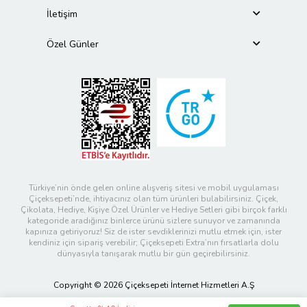
İletişim
Özel Günler
Türkiye’nin önde gelen online alışveriş sitesi ve mobil uygulaması
Çiçeksepeti’nde, ihtiyacınız olan tüm ürünleri bulabilirsiniz. Çiçek,
Çikolata, Hediye, Kişiye Özel Ürünler ve Hediye Setleri gibi birçok farklı
kategoride aradığınız binlerce ürünü sizlere sunuyor ve zamanında
kapınıza getiriyoruz! Siz de ister sevdiklerinizi mutlu etmek için, ister
kendiniz için sipariş verebilir; Çiçeksepeti Extra’nın fırsatlarla dolu
dünyasıyla tanışarak mutlu bir gün geçirebilirsiniz.
Copyright © 2026 Çiçeksepeti İnternet Hizmetleri A.Ş