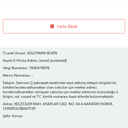
Hata Bildir
Ticaret Ünvanı: SÜLEYMAN SEVEN
Kayıtlı E-Posta Adresi:
[email protected]
Vergi Numarası: 7640479978
Mersis Numarası: -
İletişim: Satıcının Çiçeksepeti tarafından teyit edilmiş iletişim bilgileri ile
birlikte tacir/esnaf/sanatkar olan satıcılar için merkez adresi;
tacir/esnaf/sanatkar olmayan satıcılar için merkez adresinin bulunduğu il
bilgisi, ad, soyad ve T.C. kimlik numarası kayıt altında bulunmaktadır.
Adres: KEÇECİLER MAH. ARAPLAR CAD. NO: 64 A KARATAY/ KONYA
1500053108/42/TUR
Şehir: Konya