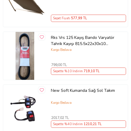
Sepet Fiyatı
577
,99 TL
Rks Vrs 125 Kayış Bando Varyatör
Tahrik Kayışı 815.5x22x30x10
Supermoto
Kargo Bedava
799
,00 TL
Sepette %10 İndirim
719
,10 TL
New Soft Kumanda Sağ Sol Takım
Kargo Bedava
2017
,02 TL
Sepette %40 İndirim
1210
,21 TL