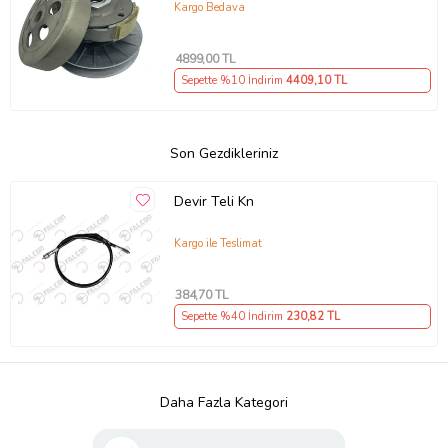
Debriyaj 2006-17 Arasmoto (Siyah)
Kargo Bedava
4899
,00 TL
Sepette %10 İndirim
4409
,10 TL
Son Gezdikleriniz
Devir Teli Kn
Kargo ile Teslimat
384
,70 TL
Sepette %40 İndirim
230
,82 TL
Daha Fazla Kategori