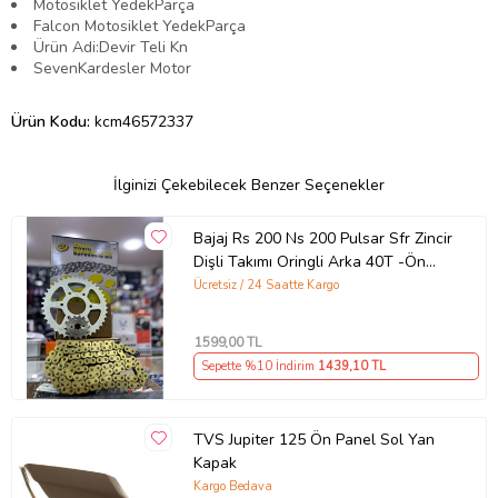
Motosiklet YedekParça
Falcon Motosiklet YedekParça
Ürün Adi:Devir Teli Kn
SevenKardesler Motor
Ürün Kodu:
kcm46572337
İlginizi Çekebilecek Benzer Seçenekler
Bajaj Rs 200 Ns 200 Pulsar Sfr Zincir
Dişli Takımı Oringli Arka 40T -Ön
14T 108 Bakla Supermto
Ücretsiz / 24 Saatte Kargo
1599
,00 TL
Sepette %10 İndirim
1439
,10 TL
TVS Jupiter 125 Ön Panel Sol Yan
Kapak
Kargo Bedava