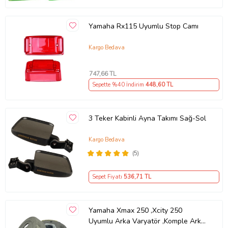
Yamaha Rx115 Uyumlu Stop Camı
Kargo Bedava
747
,66 TL
Sepette %40 İndirim
448
,60 TL
3 Teker Kabinli Ayna Takımı Sağ-Sol
Kargo Bedava
(5)
Sepet Fiyatı
536
,71 TL
Yamaha Xmax 250 ,Xcity 250
Uyumlu Arka Varyatör ,Komple Arka