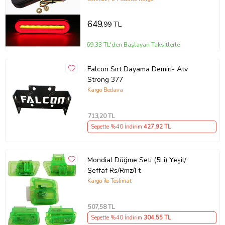
649
,99 TL
69,33 TL'den Başlayan Taksitlerle
Falcon Sırt Dayama Demiri- Atv
Strong 377
Kargo Bedava
713
,20 TL
Sepette %40 İndirim
427
,92 TL
Mondial Düğme Seti (5Li) Yeşil/
Şeffaf Rs/Rmz/Ft
Kargo ile Teslimat
507
,58 TL
Sepette %40 İndirim
304
,55 TL