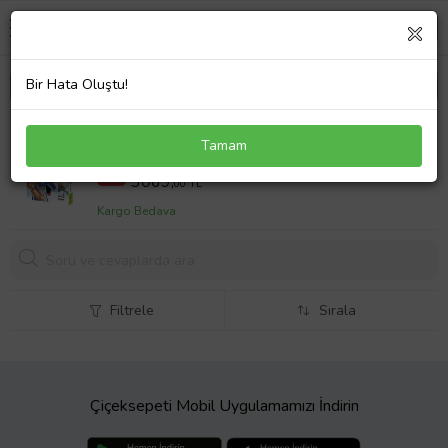
Bir Hata Oluştu!
Diablomachia 1 (Şömizli)
Tamam
3817,5 TL
%20
3069,
00 TL
Kargo Bedava
Filtrele
Sırala
Çiçeksepeti Mobil Uygulamamızı İndirin