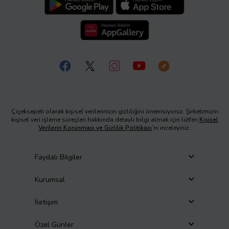
Çiçeksepeti olarak kişisel verilerinizin gizliliğini önemsiyoruz. Şirketimizin
kişisel veri işleme süreçleri hakkında detaylı bilgi almak için lütfen
Kişisel
Verilerin Korunması ve Gizlilik Politikası
’nı inceleyiniz.
Faydalı Bilgiler
Kurumsal
İletişim
Özel Günler