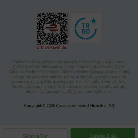
Türkiye’nin önde gelen online alışveriş sitesi ve mobil uygulaması
Çiçeksepeti’nde, ihtiyacınız olan tüm ürünleri bulabilirsiniz. Çiçek,
Çikolata, Hediye, Kişiye Özel Ürünler ve Hediye Setleri gibi birçok farklı
kategoride aradığınız binlerce ürünü sizlere sunuyor ve zamanında
kapınıza getiriyoruz! Siz de ister sevdiklerinizi mutlu etmek için, ister
kendiniz için sipariş verebilir; Çiçeksepeti Extra’nın fırsatlarla dolu
dünyasıyla tanışarak mutlu bir gün geçirebilirsiniz.
Copyright © 2026 Çiçeksepeti İnternet Hizmetleri A.Ş
Satıcıya Sor
Sepete Ekle