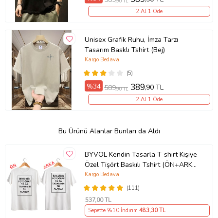
,90 TL
2 Al 1 Öde
Unisex Grafik Ruhu, İmza Tarzı
Tasarım Basklı Tshirt (Bej)
Kargo Bedava
(5)
%34
389
,90 TL
589
,90 TL
2 Al 1 Öde
Bu Ürünü Alanlar Bunları da Aldı
BYVOL Kendin Tasarla T-shirt Kişiye
Özel Tişört Baskılı Tshirt (ÖN+ARKA
BASKI) (Beyaz)
Kargo Bedava
(111)
537
,00 TL
Sepette %10 İndirim
483
,30 TL