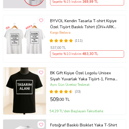
Sepette %15 İndirim
369
,99 TL
BYVOL Kendin Tasarla T-shirt Kişiye
Özel Tişört Baskılı Tshirt (ÖN+ARKA
BASKI) (Beyaz)
Kargo Bedava
(111)
537
,00 TL
Sepette %10 İndirim
483
,30 TL
BK Gift Kişiye Özel Logolu Unisex
Siyah Yuvarlak Yaka Tişört-1, Firma
T-shirt, Logolu T-shirt, Sevgiliye
Aynı Gün Ücretsiz Teslimat
Hediye
(33)
509
,00 TL
54,29 TL'den Başlayan Taksitlerle
Fotoğraf Baskılı Bisiklet Yaka T-Shirt