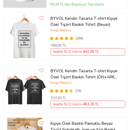
38,38 TL'den Başlayan Taksitlerle
BYVOL Kendin Tasarla T-shirt Kişiye
Özel Tişört Baskılı Tshirt (Beyaz)
Kargo Bedava
(188)
490
,00 TL
Sepette %10 İndirim
441
,00 TL
BYVOL Kendin Tasarla T-shirt Kişiye
Özel Tişört Baskılı Tshirt (ÖN+ARKA
BASKI) (Siyah)
Kargo Bedava
(79)
537
,00 TL
Sepette %10 İndirim
483
,30 TL
Kişiye Özel Baskılı Pamuklu Beyaz
Tişört Fotoğraflı, İsim ve Yazı Baskılı