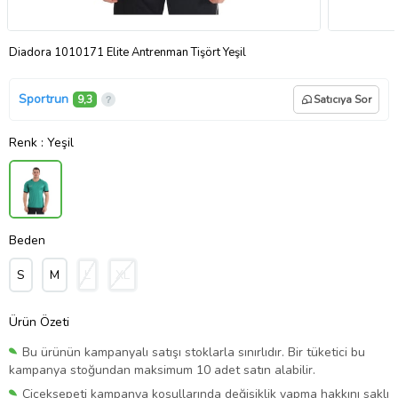
Diadora 1010171 Elite Antrenman Tişört Yeşil
Sportrun
9,3
Satıcıya Sor
Renk
: Yeşil
Beden
S
M
L
XL
Ürün Özeti
Bu ürünün kampanyalı satışı stoklarla sınırlıdır. Bir tüketici bu
kampanya stoğundan maksimum 10 adet satın alabilir.
Çiçeksepeti kampanya koşullarında değişiklik yapma hakkını saklı