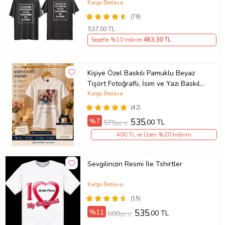
BASKI) (Siyah)
Kargo Bedava
(79)
537
,00 TL
Sepette %10 İndirim
483
,30 TL
Kişiye Özel Baskılı Pamuklu Beyaz
Tişört Fotoğraflı, İsim ve Yazı Baskılı
Unisex Bisiklet Yaka
Kargo Bedava
(42)
%7
535
,00 TL
575
,00 TL
400 TL ve Üzeri %20 İndirim
Sevgilinizin Resmi İle Tshirtler
Kargo Bedava
(15)
%11
535
,00 TL
600
,00 TL