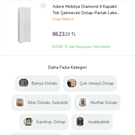
Adore Mobilya Diamond 4 Kapaklı
Tek Çekmeceli Dolap-Parlak Lake
Beyaz 60x187x38 cm (GxYxD)
Kargo Bedava
8623
,23 TL
919,81 TL'den Başlayan Taksitlerle
Daha Fazla Kategori
Banyo Dolabı
Çok Amaçlı Dolap
Kiler Dolabı, Sebzelik
Mutfak Dolabı
Gardrop, Dolap
Ayakkabılık