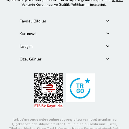
Verilerin Korunması ve Gizlilik Politikası
’nı inceleyiniz.
Faydalı Bilgiler
Kurumsal
İletişim
Özel Günler
Türkiye’nin önde gelen online alışveriş sitesi ve mobil uygulaması
Çiçeksepeti’nde, ihtiyacınız olan tüm ürünleri bulabilirsiniz. Çiçek,
Çikolata, Hediye, Kişiye Özel Ürünler ve Hediye Setleri gibi birçok farklı