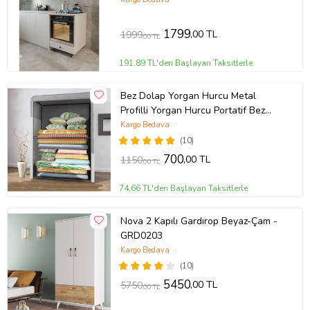
1799
,00 TL
1999
,00 TL
191,89 TL'den Başlayan Taksitlerle
Bez Dolap Yorgan Hurcu Metal
Profilli Yorgan Hurcu Portatif Bez
Dolap Çelik Profilli Gri Renk (Gri)
Kargo Bedava
(10)
700
,00 TL
1150
,00 TL
74,66 TL'den Başlayan Taksitlerle
Nova 2 Kapılı Gardırop Beyaz-Çam -
GRD0203
Kargo Bedava
(10)
5450
,00 TL
5750
,00 TL