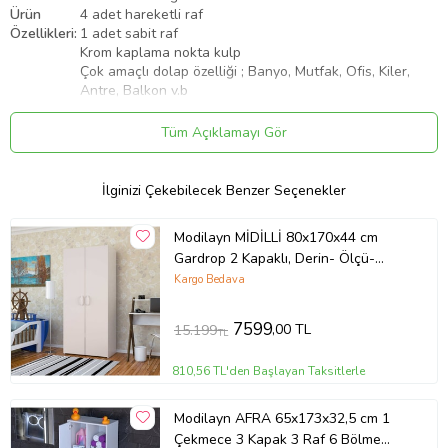
Ürün
4 adet hareketli raf
Özellikleri:
1 adet sabit raf
Krom kaplama nokta kulp
Çok amaçlı dolap özelliği ; Banyo, Mutfak, Ofis, Kiler,
Antre, Balkon v.b
Ürünlerimizin tamamı yüksek kalite melamin yüzeye
Tüm Açıklamayı Gör
sahip yonga levha ve birinci sınıf ithal bağlantı parçaları
kullanılarak üretilmektedir.
Ürün
Malzemesi:
Ürünlerimiz kanserojen madde içermeyen Avrupa Birliği
İlginizi Çekebilecek Benzer Seçenekler
sağlık normlarına uygun E1 sertifikalı hammadden
üretilmektedir.
Modilayn MİDİLLİ 80x170x44 cm
Garanti
7 Yıl
Gardrop 2 Kapaklı, Derin- Ölçü-
Süresi:
Üretim ve işçilik hatalarına karşı 7 Yıl garantilidir
.
Lükens Ayaklı (Beyaz)
Kargo Bedava
Ürünlerimiz demonte (kurulu olmadan) kutulu halde
teslim edilmektedir.
7599
,00 TL
15.199
TL
Kargo için hazırlanan özel kutular içinde kurulum için
gerekli tüm malzemeler mevcuttur.
810,56 TL'den Başlayan Taksitlerle
Ürün
Ek olarak sadece tornavida gerekebilir.
Kurulumu:
Kolay ve hatasız kurulum için parçaların üzerinde
Modilayn AFRA 65x173x32,5 cm 1
numaralar bulunmaktadır. Montaj kılavuzunu takip
Çekmece 3 Kapak 3 Raf 6 Bölme