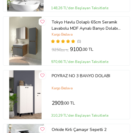
148,26 TL'den Başlayan Taksitlerle
Tokyo Havlu Dolaplı 65cm Seramik
Lavabolu MDF Aynalı Banyo Dolabı-
Atlantik çam&antrasit gri (Atlantik
Kargo Bedava
Çam-Antrasit)
(1)
9100
,00 TL
9250
,00 TL
970,66 TL'den Başlayan Taksitlerle
POYRAZ NO 3 BANYO DOLABI
Kargo Bedava
2909
,00 TL
310,29 TL'den Başlayan Taksitlerle
Orkide Kirli Çamaşır Sepetli 2