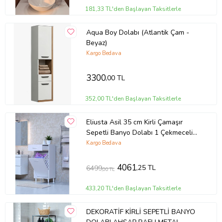
hizmetlerimizden de kargonuzla ilgili detaylı bilgi
181,33 TL'den Başlayan Taksitlerle
alabilirsiniz.
Teslimat adresinin merkeze olan uzaklığı teslimat
Aqua Boy Dolabı (Atlantik Çam -
süresinde değişikliğe neden olabilmektedir. Bu
Beyaz)
gecikmelerden firmamız sorumlu değildir.
Kargo Bedava
Ürünleri teslim alırken paketleri kontrol ediniz, hasarlı
veya yırtık paketleri lütfen teslim almayınız, teslim
3300
,00 TL
almadığınıza dair tutanak tutturunuz. Hasarlı paket
teslim aldığınızda olabilecek sıkıntılardan firmamız
sorumlu değildir.
352,00 TL'den Başlayan Taksitlerle
* Ürün resimlerindeki aksesuarlar teşhir amaçlı olup,
Eliusta Asil 35 cm Kirli Çamaşır
fiyata dahil değildir.
Sepetli Banyo Dolabı 1 Çekmeceli
Mutfak Çok Amaçlı Dolap
Kargo Bedava
Ürün Kodu:
kcm88985067
35x88x32,5 cm (Beyaz)
4061
,25 TL
6499
,00 TL
433,20 TL'den Başlayan Taksitlerle
DEKORATİF KİRLİ SEPETLİ BANYO