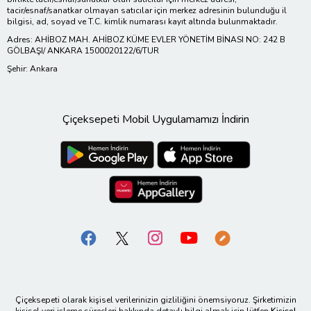
tacir/esnaf/sanatkar olmayan satıcılar için merkez adresinin bulunduğu il
bilgisi, ad, soyad ve T.C. kimlik numarası kayıt altında bulunmaktadır.
Adres: AHİBOZ MAH. AHİBOZ KÜME EVLER YÖNETİM BİNASI NO: 242 B
GÖLBAŞI/ ANKARA 1500020122/6/TUR
Şehir: Ankara
Çiçeksepeti Mobil Uygulamamızı İndirin
Çiçeksepeti olarak kişisel verilerinizin gizliliğini önemsiyoruz. Şirketimizin
kişisel veri işleme süreçleri hakkında detaylı bilgi almak için lütfen
Kişisel