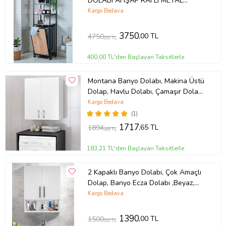
DOLABI AHŞAP RAFLI METAL
GÖVDELİ 4 RAFLI ÇAMAŞIR SEPETİ
Kargo Bedava
BANYO DÜZENLEYİCİ ORGANİZER
(Siyah)
3750
,00 TL
4750
,00 TL
400,00 TL'den Başlayan Taksitlerle
Montana Banyo Dolabı, Makina Üstü
Dolap, Havlu Dolabı, Çamaşır Dolabı,
Kapaklı Dolap Beyaz
Kargo Bedava
(1)
1717
,65 TL
1894
,46 TL
183,21 TL'den Başlayan Taksitlerle
2 Kapaklı Banyo Dolabı, Çok Amaçlı
Dolap, Banyo Ecza Dolabı ,Beyaz,
AsudeHome
Kargo Bedava
1390
,00 TL
1500
,00 TL