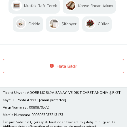
Mutfak Rafı, Terek
Kahve fincan takımı
Orkide
Şifonyer
Güller
Hata Bildir
Ticaret Ünvanı: ADORE MOBİLYA SANAYİ VE DIŞ TİCARET ANONİM ŞİRKETİ
Kayıtlı E-Posta Adresi:
[email protected]
Vergi Numarası: 0080870572
Mersis Numarası: 0008087057243173
İletişim: Satıcının Çiçeksepeti tarafından teyit edilmiş iletişim bilgileri ile
birlikte tacir/esnaf/sanatkar olan satıcılar için merkez adresi;