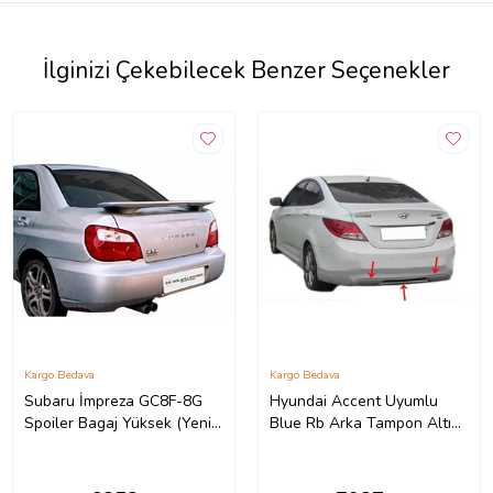
İlginizi Çekebilecek Benzer Seçenekler
Kargo Bedava
Kargo Bedava
Subaru İmpreza GC8F-8G
Hyundai Accent Uyumlu
Spoiler Bagaj Yüksek (Yeni
Blue Rb Arka Tampon Altı
Md)(ışıklı) Fiber
Fiber 2011 Ve Sonrası