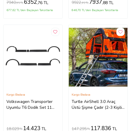
6352
7937
7940
9922
,76 TL
,88 TL
,95 TL
,35 TL
677,62 TL'den Başlayan Taksitlerle
846,70 TL'den Başlayan Taksitlerle
Kargo Bedava
Kargo Bedava
Volkswagen Transporter
Turtle AirShell 3.0 Araç
Uyumlu T6 Dodik Set 11
Üstü Şişme Çadır (2-3 Kişilik
Parça ABS U.Ş. 2010 2014
Çadır)
Model Arası
14.423
117.836
18.029
147.295
TL
TL
TL
TL