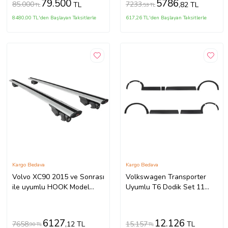
79.500
5786
85.000
7233
TL
,82 TL
TL
,53 TL
8480,00 TL'den Başlayan Taksitlerle
617,26 TL'den Başlayan Taksitlerle
Kargo Bedava
Kargo Bedava
Volvo XC90 2015 ve Sonrası
Volkswagen Transporter
ile uyumlu HOOK Model
Uyumlu T6 Dodik Set 11
Anahtar Kilitli Ara Atkı
Parça ABS K.Ş. 2010 2014
Tavan Barı GRİ
Model Aras
6127
12.126
7658
15.157
,12 TL
TL
,90 TL
TL