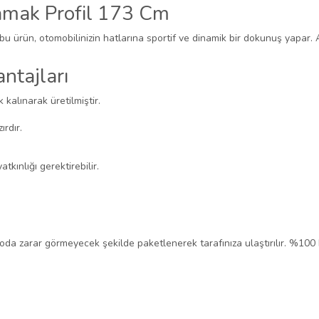
mak Profil 173 Cm
 bu ürün, otomobilinizin hatlarına sportif ve dinamik bir dokunuş yapar. 
ntajları
k kalınarak üretilmiştir.
rdır.
tkınlığı gerektirebilir.
rgoda zarar görmeyecek şekilde paketlenerek tarafınıza ulaştırılır. %100