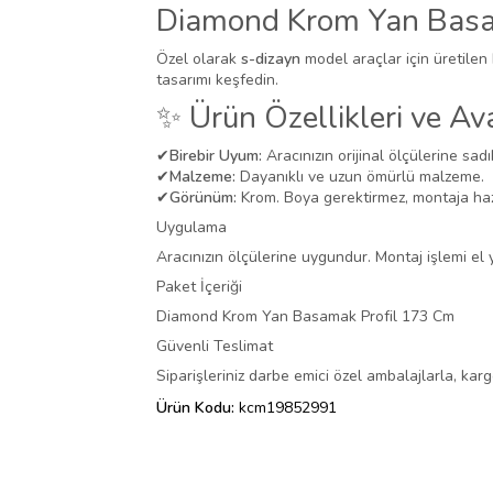
Diamond Krom Yan Basa
Özel olarak
s-dizayn
model araçlar için üretilen
tasarımı keşfedin.
✨ Ürün Özellikleri ve Ava
✔
Birebir Uyum:
Aracınızın orijinal ölçülerine sadı
✔
Malzeme:
Dayanıklı ve uzun ömürlü malzeme.
✔
Görünüm:
Krom. Boya gerektirmez, montaja hazı
Uygulama
Aracınızın ölçülerine uygundur. Montaj işlemi el ya
Paket İçeriği
Diamond Krom Yan Basamak Profil 173 Cm
Güvenli Teslimat
Siparişleriniz darbe emici özel ambalajlarla, ka
Ürün Kodu:
kcm19852991