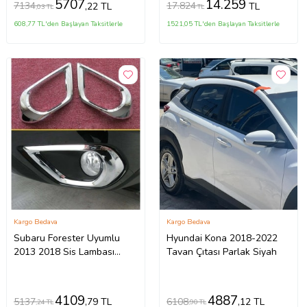
5707
14.259
7134
17.824
,22 TL
TL
,03 TL
TL
608,77 TL'den Başlayan Taksitlerle
1521,05 TL'den Başlayan Taksitlerle
Kargo Bedava
Kargo Bedava
Subaru Forester Uyumlu
Hyundai Kona 2018-2022
2013 2018 Sis Lambası
Tavan Çıtası Parlak Siyah
Kaplama Krom Parça
4109
4887
5137
6108
,79 TL
,12 TL
,24 TL
,90 TL