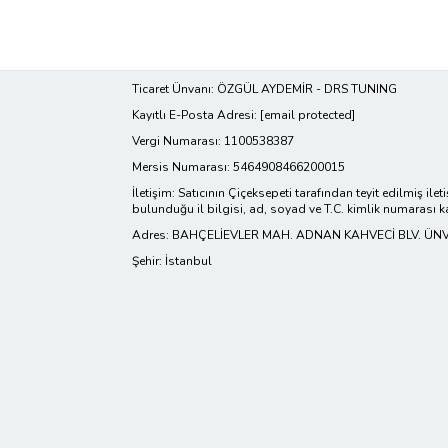
Ticaret Ünvanı: ÖZGÜL AYDEMİR - DRS TUNING
Kayıtlı E-Posta Adresi:
[email protected]
Vergi Numarası: 1100538387
Mersis Numarası: 5464908466200015
İletişim: Satıcının Çiçeksepeti tarafından teyit edilmiş ilet
bulunduğu il bilgisi, ad, soyad ve T.C. kimlik numarası k
Adres: BAHÇELİEVLER MAH. ADNAN KAHVECİ BLV. ÜNVE
Şehir: İstanbul