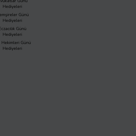
vukatlar Günü
Hediyeleri
emşireler Günü
Hediyeleri
Eczacılık Günü
Hediyeleri
ş Hekimleri Günü
Hediyeleri