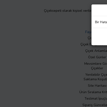
Çiçeksepeti olarak kişisel verilerinizin giz
Bir Hat
Faydalı Bilgil
Çiçek Bakımı
Çiçek Eşliğinde N
Çiçek Anlamla
Özel Günler
Mevsimlere Gö
Çiçekler
Yenilebilir Çiç
Saklama Koşull
Site Haritası
Ürün Sıralama Krit
Teslimat İpuçla
Sipariş Güncell