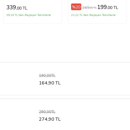
199
339
%20
249
,00 TL
,00 TL
,00 TL
36,16 TL'den Başlayan Taksitlerle
21,22 TL'den Başlayan Taksitlerle
190,00TL
164,90 TL
290,00TL
274,90 TL