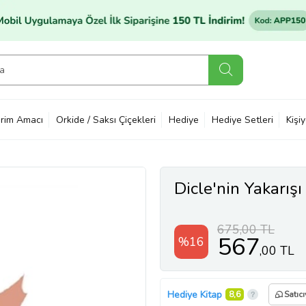
rim Amacı
Orkide / Saksı Çiçekleri
Hediye
Hediye Setleri
Kişi
Dicle'nin Yakarışı
675,00 TL
567
%16
,00 TL
Hediye Kitap
8,6
Satıc