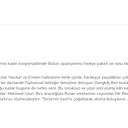
ne kadın koopertatifinde! Bütün siparişleriniz hediye paketi ve notu ile 
Ezidi, Nasturi ve Ermeni halklarının birlik içinde, kardeşçe yaşadıkları
r destandır.Toplumsal belleğin temsiline dönüşen Dengbêj Bıro kısılan 
ğu kadar bugüne de nefes verir. Bu soluksuz ve uzun yolculukta kâh keyi
eder. Mehmed Uzun, Bıro aracılığıyla Botan emirlerinin soyundan Mir Bed
Sefo'yu ölümsüzleştirir, "Dicle'nin Sesi"ni çoğaltarak okurla buluşturur...