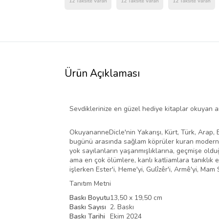
Ürün Açıklaması
Sevdiklerinize en güzel hediye kitaplar okuyan an
OkuyananneDicle'nin Yakarışı, Kürt, Türk, Arap, 
bugünü arasında sağlam köprüler kuran modern bi
yok sayılanların yaşanmışlıklarına, geçmişe oldu
ama en çok ölümlere, kanlı katliamlara tanıklık 
işlerken Ester'i, Heme'yi, Gulîzêr'i, Armê'yi, Mam 
Tanıtım Metni
Baskı Boyutu
13,50 x 19,50 cm
Baskı Sayısı
2. Baskı
Baskı Tarihi
Ekim 2024