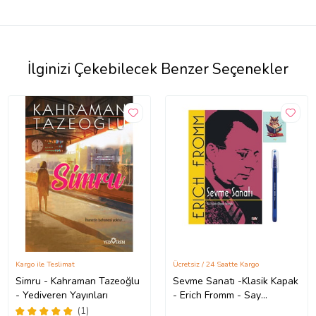
İlginizi Çekebilecek Benzer Seçenekler
Kargo ile Teslimat
Ücretsiz / 24 Saatte Kargo
Simru - Kahraman Tazeoğlu
Sevme Sanatı -Klasik Kapak
- Yediveren Yayınları
- Erich Fromm - Say
Yayınları - (KALEM VE NOT
(1)