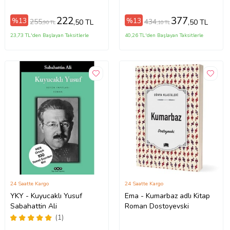
222
377
%13
%13
255
434
,50 TL
,50 TL
,90 TL
,10 TL
23,73 TL'den Başlayan Taksitlerle
40,26 TL'den Başlayan Taksitlerle
24 Saatte Kargo
24 Saatte Kargo
YKY - Kuyucaklı Yusuf
Ema - Kumarbaz adlı Kitap
Sabahattin Ali
Roman Dostoyevski
(1)