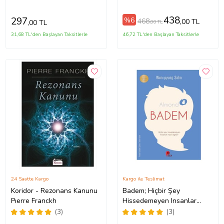
DEFTERLİ) (Renksiz)
438
297
%6
468
,00 TL
,00 TL
,00 TL
31,68 TL'den Başlayan Taksitlerle
46,72 TL'den Başlayan Taksitlerle
24 Saatte Kargo
Kargo ile Teslimat
Koridor - Rezonans Kanunu
Badem; Hiçbir Şey
Pıerre Franckh
Hissedemeyen Insanlar
Nasıl Ağlar - Won-pyung
(3)
(3)
Sohn - Peta Kitap