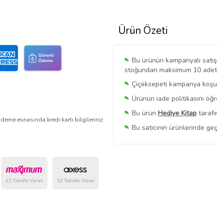
Ürün Özeti
Bu ürünün kampanyalı satışı 
stoğundan maksimum 10 adet sa
Çiçeksepeti kampanya koşull
Ürünün iade politikasını öğ
Bu ürün
Hediye Kitap
tarafı
deme esnasında kredi kartı bilgileriniz
Bu satıcının ürünlerinde geç
Bu Satıcının
Tüm Ürünlerini
Ürün sayfasında gördüğünüz f
belirlenmektedir.