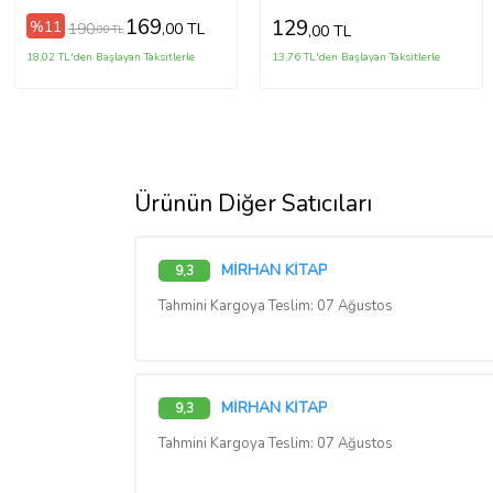
169
129
%11
190
,00 TL
,00 TL
,00 TL
18,02 TL'den Başlayan Taksitlerle
13,76 TL'den Başlayan Taksitlerle
Ürünün Diğer Satıcıları
MİRHAN KİTAP
9,3
Tahmini Kargoya Teslim: 07 Ağustos
MİRHAN KİTAP
9,3
Tahmini Kargoya Teslim: 07 Ağustos