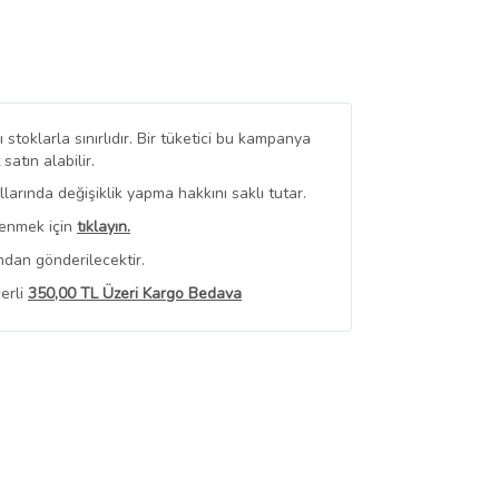
stoklarla sınırlıdır. Bir tüketici bu kampanya
tın alabilir.
arında değişiklik yapma hakkını saklı tutar.
renmek için
tıklayın.
ndan gönderilecektir.
erli
350,00 TL Üzeri Kargo Bedava
 Görüntüle
iyat bilgileri, satıcı tarafından