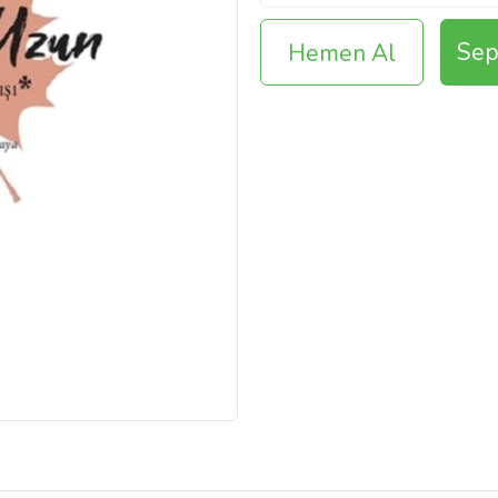
Sep
Hemen Al