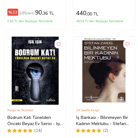
Defterli Seti (Renksiz)
90
440
%33
135
,36 TL
,00 TL
,54 TL
9,63 TL'den Başlayan Taksitlerle
46,93 TL'den Başlayan Taksitlerle
Kargo ile Teslimat
24 Saatte Kargo
Bodrum Katı Tünelden
İş Bankası - Bilinmeyen Bir
Önceki Beyaz Ev Serisi - Işıl
Kadının Mektubu - Stefan
Işık
Zweig
(14)
(2)