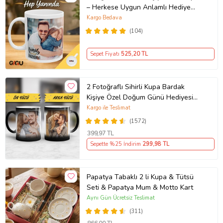
– Herkese Uygun Anlamlı Hediye
Porselen Baskılı Kupa (Beyaz)
Kargo Bedava
(104)
Sepet Fiyatı
525
,20 TL
2 Fotoğraflı Sihirli Kupa Bardak
Kişiye Özel Doğum Günü Hediyesi
Sevgiliye Hediye Anneye Babaya
Kargo ile Teslimat
Ablaya Abiye Kız Erkek Kardeşe
(1572)
Arkadaşa Resimli Günü Yıl Dönümü
399
,97 TL
Hediyesi
Sepette %25 İndirim
299
,98 TL
Papatya Tabaklı 2 li Kupa & Tütsü
Seti & Papatya Mum & Motto Kart
Aynı Gün Ücretsiz Teslimat
(311)