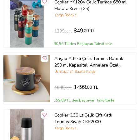
Cooker YK1204 Çelik Termos 680 ml
Ürün Kodu:
kcm71428544
Matara Krem (Gri)
Kargo Bedava
849
,00 TL
1299
,00 TL
90,56 TL'den Başlayan Taksitlerle
Ahşap Altlıklı Çelik Termos Bardak
250 ml Kapasiteli Annelere Özel
Kazıma Desenli Termos-best Mom
Ücretsiz / 24 Saatte Kargo
(SIYAH-SIYAH-SIYAH)
1499
,00 TL
1999
,00 TL
159,89 TL'den Başlayan Taksitlerle
Cooker 0,30 Lt Çelik Çift Katlı
Termos Siyah CKR2000
Kargo Bedava