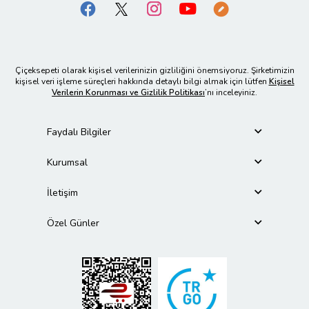
Çiçeksepeti olarak kişisel verilerinizin gizliliğini önemsiyoruz. Şirketimizin
kişisel veri işleme süreçleri hakkında detaylı bilgi almak için lütfen
Kişisel
Verilerin Korunması ve Gizlilik Politikası
’nı inceleyiniz.
Faydalı Bilgiler
Kurumsal
İletişim
Özel Günler