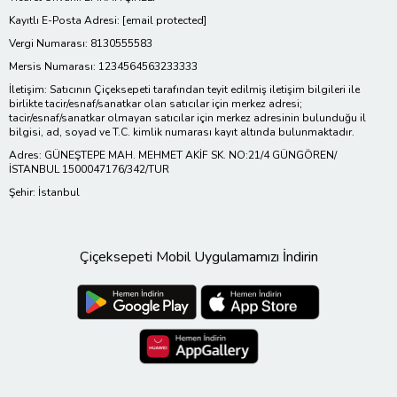
Kayıtlı E-Posta Adresi:
[email protected]
Vergi Numarası: 8130555583
Mersis Numarası: 1234564563233333
İletişim: Satıcının Çiçeksepeti tarafından teyit edilmiş iletişim bilgileri ile
birlikte tacir/esnaf/sanatkar olan satıcılar için merkez adresi;
tacir/esnaf/sanatkar olmayan satıcılar için merkez adresinin bulunduğu il
bilgisi, ad, soyad ve T.C. kimlik numarası kayıt altında bulunmaktadır.
Adres: GÜNEŞTEPE MAH. MEHMET AKİF SK. NO:21/4 GÜNGÖREN/
İSTANBUL 1500047176/342/TUR
Şehir: İstanbul
Çiçeksepeti Mobil Uygulamamızı İndirin