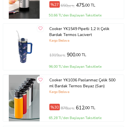
%27
475
,00 TL
650
,00 TL
50,66 TL'den Başlayan Taksitlerle
Cooker YK1549 Pipetli 1,2 lt Çelik
Bardak Termos Lacivert
Kargo Bedava
900
,00 TL
1319
,00 TL
96,00 TL'den Başlayan Taksitlerle
Cooker YK1036 Paslanmaz Çelik 500
ml Bardak Termos Beyaz (Sarı)
Kargo Bedava
%30
612
,00 TL
878
,00 TL
65,28 TL'den Başlayan Taksitlerle