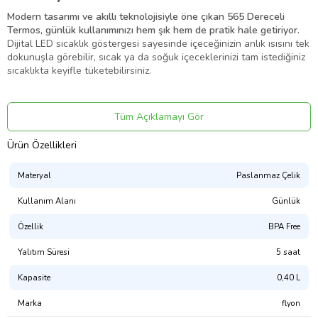
Modern tasarımı ve akıllı teknolojisiyle öne çıkan 565 Dereceli
Termos, günlük kullanımınızı hem şık hem de pratik hale getiriyor.
Dijital LED sıcaklık göstergesi sayesinde içeceğinizin anlık ısısını tek
dokunuşla görebilir, sıcak ya da soğuk içeceklerinizi tam istediğiniz
sıcaklıkta keyifle tüketebilirsiniz.
Ürün Özellikleri:
Tüm Açıklamayı Gör
Dijital LED Sıcaklık Göstergesi:
Kapağın üzerindeki ekran sayesinde
Ürün Özellikleri
içecek sıcaklığını anında görüntüleyin.
316 Kalite Paslanmaz Çelik İç Hazne:
Isıyı uzun süre muhafaza
Materyal
Paslanmaz Çelik
eder, hijyeniktir ve koku yapmaz.
Sızdırmaz Kapak Teknolojisi:
Sızdırma derdi olmadan çantanızda
Kullanım Alanı
Günlük
güvenle taşıyın.
Özellik
BPA Free
400 ml Kapasite:
Kahve, çay veya soğuk içecekler için ideal hacim.
Yalıtım Süresi
5 saat
Tek Elle Açılabilir Kapak Mekanizması:
Araba kullanırken, yürürken
veya çalışırken pratik kullanım.
Kapasite
0,40 L
Şık Taşıma Askısı:
Kullanım kolaylığı ve modern görünüm.
Marka
flyon