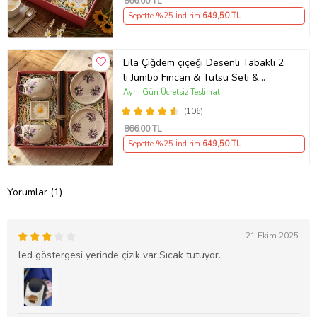
866
,00 TL
Sepette %25 İndirim
649
,50 TL
Lila Çiğdem çiçeği Desenli Tabaklı 2
lı Jumbo Fincan & Tütsü Seti &
Papatya Mum &
Aynı Gün Ücretsiz Teslimat
(106)
866
,00 TL
Sepette %25 İndirim
649
,50 TL
Yorumlar (1)
21 Ekim 2025
led göstergesi yerinde çizik var.Sıcak tutuyor.