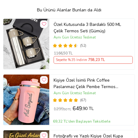
Bu Ürünü Alanlar Bunları da Aldı
Özel Kutusunda 3 Bardaklı 500 ML
Çelik Termos Seti (Gümüş)
Aynı Gün Ücretsiz Teslimat
(52)
1166
,50 TL
Sepette %35 İndirim
758
,23 TL
Kişiye Özel İsimli Pink Coffee
Paslanmaz Çelik Pembe Termos
Bardak
Aynı Gün Ücretsiz Teslimat
(67)
649
,90 TL
1299
,90 TL
69,32 TL'den Başlayan Taksitlerle
Fotoğraflı ve Yazılı Kişiye Özel Kupa