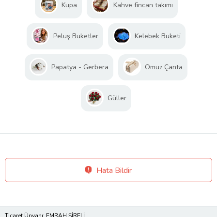
Kupa
Kahve fincan takımı
Peluş Buketler
Kelebek Buketi
Papatya - Gerbera
Omuz Çanta
Güller
Hata Bildir
Ticaret Ünvanı: EMRAH ŞİRELİ