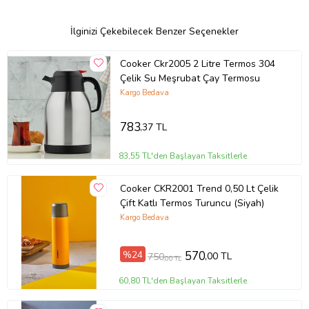
Kimler İçin Uygun?
İlginizi Çekebilecek Benzer Seçenekler
Gün boyu kahve veya çay keyfi yapmak isteyenler
İşte, okulda veya seyahatte termos arayanlar
Cooker Ckr2005 2 Litre Termos 304
Çelik Su Meşrubat Çay Termosu
Marka görünürlüğünü artırmak isteyen firmalar
Kargo Bedava
Kutu İçeriği:
783
,37 TL
1 adet Dereceli Dijital Termos
83,55 TL'den Başlayan Taksitlerle
Kullanım kılavuzu
Cooker CKR2001 Trend 0,50 Lt Çelik
Çift Katlı Termos Turuncu (Siyah)
Şimdi Sipariş Verin!
Kargo Bedava
Stil sahibi, teknolojik ve fonksiyonel bir termos arıyorsanız Dereceli
%24
570
,00 TL
750
,00 TL
Termos tam size göre!
Stoklarla sınırlı bu özel ürünü kaçırmayın şimdi sipariş verin ve farkı
60,80 TL'den Başlayan Taksitlerle
hissedin!