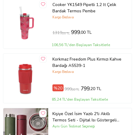
Cooker YK1549 Pipetli 1,2 lt Çelik
Bardak Termos Pembe
Kargo Bedava
999
,00 TL
1319
,00 TL
106,56 TL'den Başlayan Taksitlerle
Korkmaz Freedom Plus Kırmızı Kahve
Bardağı A5539-1
Kargo Bedava
%20
799
,20 TL
999
,00 TL
85,24 TL'den Başlayan Taksitlerle
Kişiye Özel İsim Yazılı 2'li Akıllı
Termos Seti - Dijital Isı Göstergeli
Yeşil & Kırmızı Sevgililere Özel 2
Aynı Gün Teslimat Seçeneği
Adet LED Ekranlı Akıllı Termos