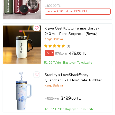
Kombini
1899
,90 TL
Sepette %30 İndirim
1329
,93 TL
Kişiye Özel Kulplu Termos Bardak
240 ml - Renk Seçenekli (Beyaz)
Kargo Bedava
(1)
%17
479
,00 TL
579
,00 TL
51,09 TL'den Başlayan Taksitlerle
Stanley x LoveShackFancy
Quencher H2.0 FlowState Tumbler
Çiçek Desenli Limited Edition Termos
Kargo Bedava
Bardak Pipetli Takım Kutulu 40 OZ
(1.18 L)
3499
,00 TL
4500
,00 TL
373,22 TL'den Başlayan Taksitlerle