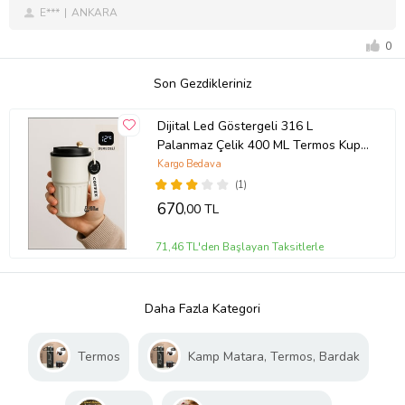
E***
ANKARA
0
Son Gezdikleriniz
Dijital Led Göstergeli 316 L
Palanmaz Çelik 400 ML Termos Kupa
Bardak Çift Yalıtımlı Kahve Fincan
Kargo Bedava
(Siyah)
(1)
670
,00 TL
71,46 TL'den Başlayan Taksitlerle
Daha Fazla Kategori
Termos
Kamp Matara, Termos, Bardak