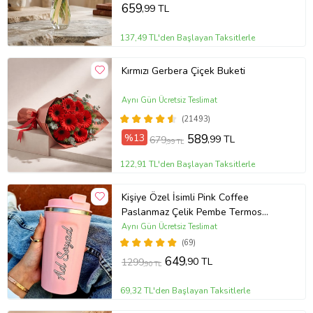
659
,99 TL
137,49 TL'den Başlayan Taksitlerle
Kırmızı Gerbera Çiçek Buketi
Aynı Gün Ücretsiz Teslimat
(21493)
%13
589
,99 TL
679
,99 TL
122,91 TL'den Başlayan Taksitlerle
Kişiye Özel İsimli Pink Coffee
Paslanmaz Çelik Pembe Termos
Bardak
Aynı Gün Ücretsiz Teslimat
(69)
649
,90 TL
1299
,90 TL
69,32 TL'den Başlayan Taksitlerle