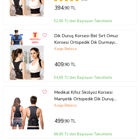
DİK DURUŞ KORSESİ DİK DURMA KORSESİ DİK DURUŞ
394
,90 TL
APARATI MEDİKAL POSTUREX MANYETİK SKOLYOZ KORSE BEL
SIRT OMUZ KORSESİ KAMBURLUK ÖNLEYİCİ
52,65 TL'den Başlayan Taksitlerle
Ürün Kodu:
kcm11782471
Dik Duruş Korsesi Bel Sırt Omuz
Korsesi Ortopedik Dik Durmayı
Sağlayan Korse Kamburluk Önleyici
Kargo Bedava
409
,90 TL
54,65 TL'den Başlayan Taksitlerle
Medikal Kifoz Skolyoz Korsesi
Manyetik Ortopedik Dik Duruş
Aparatı Dik Durmak Için Korse
Kargo Bedava
Korsesi (Siyah)
499
,90 TL
66,65 TL'den Başlayan Taksitlerle