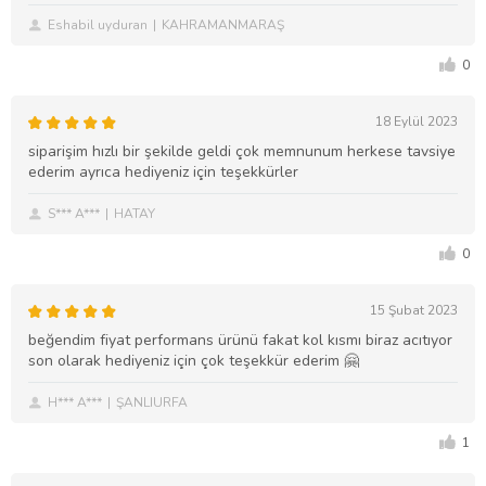
Eshabil uyduran
KAHRAMANMARAŞ
0
18 Eylül 2023
siparişim hızlı bir şekilde geldi çok memnunum herkese tavsiye
ederim ayrıca hediyeniz için teşekkürler
S*** A***
HATAY
0
15 Şubat 2023
beğendim fiyat performans ürünü fakat kol kısmı biraz acıtıyor
son olarak hediyeniz için çok teşekkür ederim 🤗
H*** A***
ŞANLIURFA
1