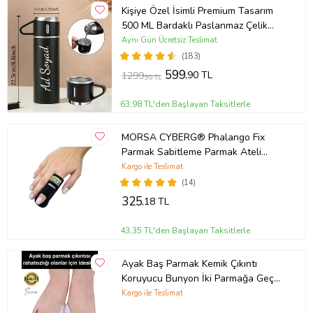
Kişiye Özel İsimli Premium Tasarım
500 ML Bardaklı Paslanmaz Çelik
Siyah Termos
Aynı Gün Ücretsiz Teslimat
(183)
599
,90 TL
1299
,90 TL
63,98 TL'den Başlayan Taksitlerle
MORSA CYBERG® Phalango Fix
Parmak Sabitleme Parmak Ateli
STANDART BEDEN (Siyah)
Kargo ile Teslimat
(14)
325
,18 TL
43,35 TL'den Başlayan Taksitlerle
Ayak Baş Parmak Kemik Çıkıntı
Koruyucu Bunyon İki Parmağa Geçen
Silikon Makaralı Halluks Valgus
Kargo ile Teslimat