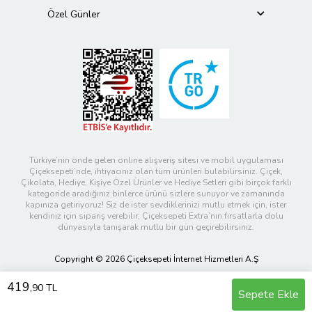
Özel Günler
Türkiye’nin önde gelen online alışveriş sitesi ve mobil uygulaması
Çiçeksepeti’nde, ihtiyacınız olan tüm ürünleri bulabilirsiniz. Çiçek,
Çikolata, Hediye, Kişiye Özel Ürünler ve Hediye Setleri gibi birçok farklı
kategoride aradığınız binlerce ürünü sizlere sunuyor ve zamanında
kapınıza getiriyoruz! Siz de ister sevdiklerinizi mutlu etmek için, ister
kendiniz için sipariş verebilir; Çiçeksepeti Extra’nın fırsatlarla dolu
dünyasıyla tanışarak mutlu bir gün geçirebilirsiniz.
Copyright © 2026 Çiçeksepeti İnternet Hizmetleri A.Ş
419
,90 TL
Sepete Ekle