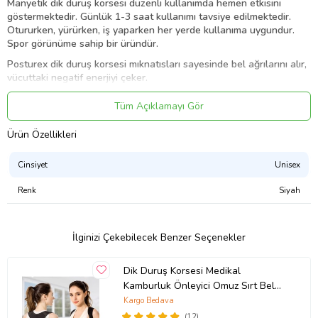
Manyetik dik duruş korsesi düzenli kullanımda hemen etkisini
göstermektedir. Günlük 1-3 saat kullanımı tavsiye edilmektedir.
Otururken, yürürken, iş yaparken her yerde kullanıma uygundur.
Spor görünüme sahip bir üründür.
Posturex dik duruş korsesi mıknatısları sayesinde bel ağrılarını alır,
vücuttaki negatif enerjiyi çeker.
Korse sırtınızı gerdirerek sizi doğru duruş pozisyonuna alıştırır.
Tüm Açıklamayı Gör
Düzenli kullanımda kısa sürede etkisini görebilirsiniz.
4 Korse bir arada Manyetik Dik Duruş Korsesi ürünü hem dik
Ürün Özellikleri
durmayı hem manyetik mıknatıslar sayesinde vücuttaki elektriği
almaktadır.
Cinsiyet
Unisex
Manyetik Dik Duruş Korsesi
Renk
Siyah
Kadın Erkek Unisex Model
Dik Duruş Alışkanlığı Kazandırır.
İlginizi Çekebilecek Benzer Seçenekler
Standart Beden
Yıkanabilir Özellik.
Dik Duruş Korsesi Medikal
Dik Duruş Korsesi Dik Durma Korsesi Dik Duruş Aparatı Medikal
Kamburluk Önleyici Omuz Sırt Bel
Posturex Manyetik Skolyoz Korse Bel Sırt Omuz Korsesi
Korsesi Dik Durma Aparatı Skolyoz
Kargo Bedava
Kamburluk Önleyici
Dik Durmak İçin Korse
(12)