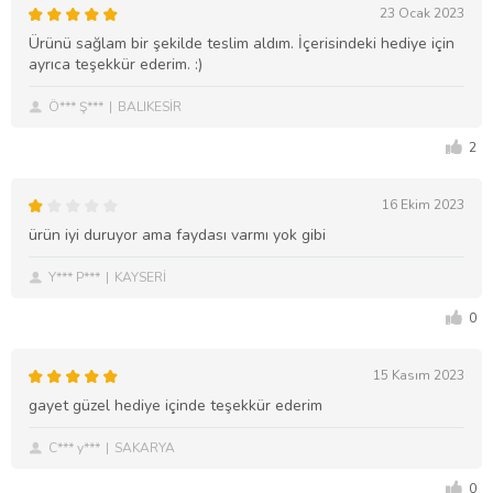
23 Ocak 2023
Ürünü sağlam bir şekilde teslim aldım. İçerisindeki hediye için
ayrıca teşekkür ederim. :)
Ö*** Ş***
BALIKESİR
2
16 Ekim 2023
ürün iyi duruyor ama faydası varmı yok gibi
Y*** P***
KAYSERİ
0
15 Kasım 2023
gayet güzel hediye içinde teşekkür ederim
C*** y***
SAKARYA
0