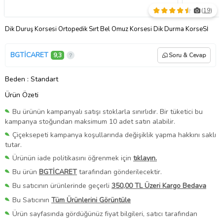
(
19
)
Dik Duruş Korsesi Ortopedik Sırt Bel Omuz Korsesi Dik Durma KorseSİ
BGTİCARET
9,3
Soru & Cevap
Beden
: Standart
Ürün Özeti
Bu ürünün kampanyalı satışı stoklarla sınırlıdır. Bir tüketici bu
kampanya stoğundan maksimum 10 adet satın alabilir.
Çiçeksepeti kampanya koşullarında değişiklik yapma hakkını saklı
tutar.
Ürünün iade politikasını öğrenmek için
tıklayın.
Bu ürün
BGTİCARET
tarafından gönderilecektir.
Bu satıcının ürünlerinde geçerli
350,00 TL Üzeri Kargo Bedava
Bu Satıcının
Tüm Ürünlerini Görüntüle
Ürün sayfasında gördüğünüz fiyat bilgileri, satıcı tarafından