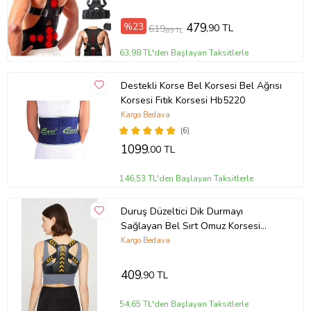
%23
479
,90 TL
619
,89 TL
63,98 TL'den Başlayan Taksitlerle
Destekli Korse Bel Korsesi Bel Ağrısı
Korsesi Fıtık Korsesi Hb5220
Kargo Bedava
(6)
1099
,00 TL
146,53 TL'den Başlayan Taksitlerle
Duruş Düzeltici Dik Durmayı
Sağlayan Bel Sırt Omuz Korsesi
Posture Correct Dik Duruş Korsesi
Kargo Bedava
Skolyoz
409
,90 TL
54,65 TL'den Başlayan Taksitlerle