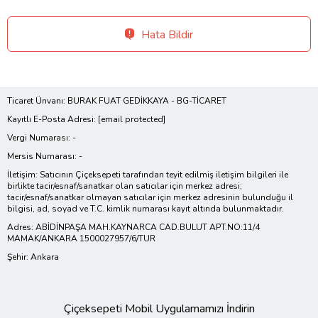
Hata Bildir
Ticaret Ünvanı: BURAK FUAT GEDİKKAYA - BG-TİCARET
Kayıtlı E-Posta Adresi:
[email protected]
Vergi Numarası: -
Mersis Numarası: -
İletişim: Satıcının Çiçeksepeti tarafından teyit edilmiş iletişim bilgileri ile
birlikte tacir/esnaf/sanatkar olan satıcılar için merkez adresi;
tacir/esnaf/sanatkar olmayan satıcılar için merkez adresinin bulunduğu il
bilgisi, ad, soyad ve T.C. kimlik numarası kayıt altında bulunmaktadır.
Adres: ABİDİNPAŞA MAH.KAYNARCA CAD.BULUT APT.NO:11/4
MAMAK/ANKARA 1500027957/6/TUR
Şehir: Ankara
Çiçeksepeti Mobil Uygulamamızı İndirin