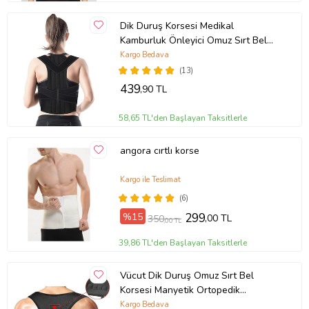
Dik Duruş Korsesi Medikal
Kamburluk Önleyici Omuz Sırt Bel
Korsesi Dik Durma Aparatı Skolyoz
Kargo Bedava
Dik Durmak İçin Korse
(13)
439
,90 TL
58,65 TL'den Başlayan Taksitlerle
angora cırtlı korse
Kargo ile Teslimat
(6)
%15
299
,00 TL
350
,00 TL
39,86 TL'den Başlayan Taksitlerle
Vücut Dik Duruş Omuz Sırt Bel
Korsesi Manyetik Ortopedik
Kamburluk Önleyici Düzeltici
Kargo Bedava