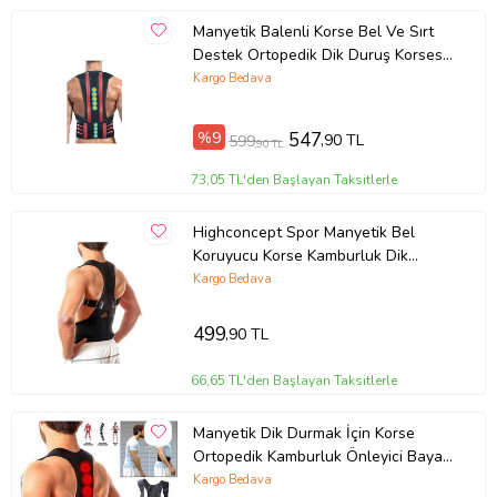
Manyetik Balenli Korse Bel Ve Sırt
Destek Ortopedik Dik Duruş Korsesi
Omuz Skolyoz Kamburluk
Kargo Bedava
%9
547
,90 TL
599
,90 TL
73,05 TL'den Başlayan Taksitlerle
Highconcept Spor Manyetik Bel
Koruyucu Korse Kamburluk Dik
Duruş Korsesi Dik Duruş Aparatı
Kargo Bedava
(Siyah)
499
,90 TL
66,65 TL'den Başlayan Taksitlerle
Manyetik Dik Durmak İçin Korse
Ortopedik Kamburluk Önleyici Bayan
Erkek Dik Duruş Bel Sırt Korsesi
Kargo Bedava