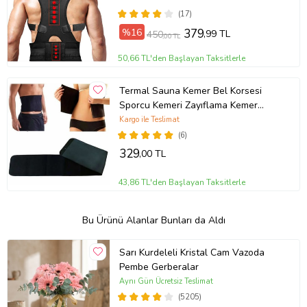
Posturex Korse
(17)
%16
379
,99 TL
450
,00 TL
50,66 TL'den Başlayan Taksitlerle
Termal Sauna Kemer Bel Korsesi
Sporcu Kemeri Zayıflama Kemer
Termal Sauna Kemer Neopren Bel
Kargo ile Teslimat
Korse
(6)
329
,00 TL
43,86 TL'den Başlayan Taksitlerle
Bu Ürünü Alanlar Bunları da Aldı
Sarı Kurdeleli Kristal Cam Vazoda
Pembe Gerberalar
Aynı Gün Ücretsiz Teslimat
(5205)