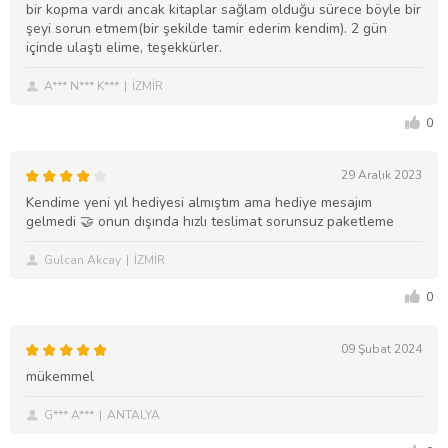
bir kopma vardı ancak kitaplar sağlam olduğu sürece böyle bir
şeyi sorun etmem(bir şekilde tamir ederim kendim). 2 gün
içinde ulaştı elime, teşekkürler.
A*** N*** K***
İZMİR
0
29 Aralık 2023
Kendime yeni yıl hediyesi almıştım ama hediye mesajım
gelmedi 🤝 onun dışında hızlı teslimat sorunsuz paketleme
Gulcan Akcay
İZMİR
0
09 Şubat 2024
mükemmel
G*** A***
ANTALYA