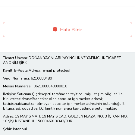
Hata Bildir
Ticaret Ünvanı: DOĞAN YAYINLARI YAYINCILIK VE YAPIMCILIK TİCARET
ANONİM ŞİRK
Kayıtlı E-Posta Adresi:
[email protected]
Vergi Numarası: 6210080480
Mersis Numarası: 0621008048000010
İletişim: Satıcının Çiçeksepeti tarafından teyit edilmiş iletişim bilgileri ile
birlikte tacir/esnaf/sanatkar olan satıcılar için merkez adresi;
tacir/esnaf/sanatkar olmayan satıcılar için merkez adresinin bulunduğu il
bilgisi, ad, soyad ve T.C. kimlik numarası kayıt altında bulunmaktadır.
Adres: 19 MAYIS MAH. 19 MAYIS CAD. GOLDEN PLAZA. NO: 3 İÇ KAPI NO:
10 ŞİŞLİ/ İSTANBUL 1500046913/342/TUR
Şehir: İstanbul