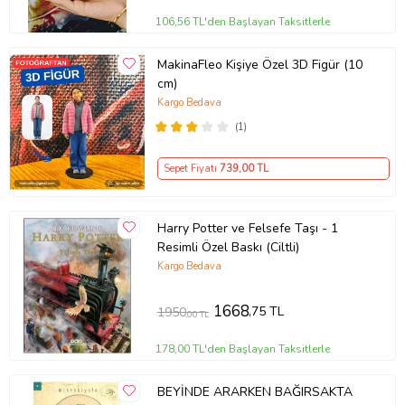
106,56 TL'den Başlayan Taksitlerle
MakinaFleo Kişiye Özel 3D Figür (10
cm)
Kargo Bedava
(1)
Sepet Fiyatı
739
,00 TL
Harry Potter ve Felsefe Taşı - 1
Resimli Özel Baskı (Ciltli)
Kargo Bedava
1668
,75 TL
1950
,00 TL
178,00 TL'den Başlayan Taksitlerle
BEYİNDE ARARKEN BAĞIRSAKTA