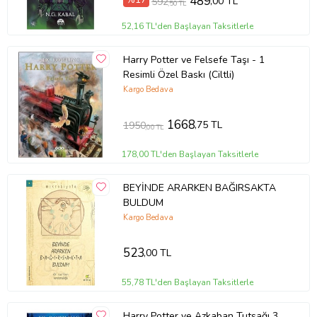
489
,00 TL
592
,50 TL
52,16 TL'den Başlayan Taksitlerle
Harry Potter ve Felsefe Taşı - 1
Resimli Özel Baskı (Ciltli)
Kargo Bedava
1668
,75 TL
1950
,00 TL
178,00 TL'den Başlayan Taksitlerle
BEYİNDE ARARKEN BAĞIRSAKTA
BULDUM
Kargo Bedava
523
,00 TL
55,78 TL'den Başlayan Taksitlerle
Harry Potter ve Azkaban Tutsağı 3