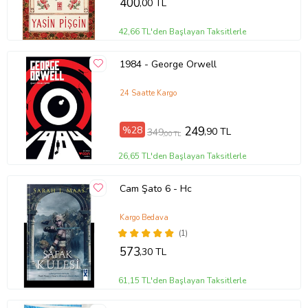
400
,00 TL
42,66 TL'den Başlayan Taksitlerle
1984 - George Orwell
24 Saatte Kargo
%28
249
,90 TL
349
,00 TL
26,65 TL'den Başlayan Taksitlerle
Cam Şato 6 - Hc
Kargo Bedava
(1)
573
,30 TL
61,15 TL'den Başlayan Taksitlerle