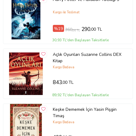
Kargo ile Teslimat
%19
290
,00 TL
360
,00 TL
30,93 TL'den Başlayan Taksitlerle
Açlık Oyunları Suzanne Collins DEX
Kitap
Kargo Bedava
843
,00 TL
89,92 TL'den Başlayan Taksitlerle
Keşke Dememek İçin Yasin Pişgin
Timaş
Kargo Bedava