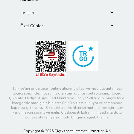
İletişim
Özel Günler
Türkiye’nin önde gelen online alışveriş sitesi ve mobil uygulaması
Çiçeksepeti’nde, ihtiyacınız olan tüm ürünleri bulabilirsiniz. Çiçek,
Çikolata, Hediye, Kişiye Özel Ürünler ve Hediye Setleri gibi birçok farklı
kategoride aradığınız binlerce ürünü sizlere sunuyor ve zamanında
kapınıza getiriyoruz! Siz de ister sevdiklerinizi mutlu etmek için, ister
kendiniz için sipariş verebilir; Çiçeksepeti Extra’nın fırsatlarla dolu
dünyasıyla tanışarak mutlu bir gün geçirebilirsiniz.
Copyright © 2026 Çiçeksepeti İnternet Hizmetleri A.Ş