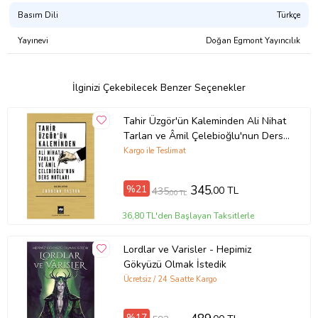
Basım Dili
Türkçe
Yayınevi
Doğan Egmont Yayıncılık
İlginizi Çekebilecek Benzer Seçenekler
Tahir Üzgör'ün Kaleminden Ali Nihat
Tarlan ve Âmil Çelebioğlu'nun Ders
Notları
Kargo ile Teslimat
%21
345
,00 TL
435
,00 TL
36,80 TL'den Başlayan Taksitlerle
Lordlar ve Varisler - Hepimiz
Gökyüzü Olmak İstedik
Ücretsiz / 24 Saatte Kargo
%17