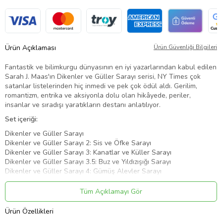
Ürün Açıklaması
Ürün Güvenliği Bilgileri
Fantastik ve bilimkurgu dünyasının en iyi yazarlarından kabul edilen
Sarah J. Maas'ın Dikenler ve Güller Sarayı serisi, NY Times çok
satanlar listelerinden hiç inmedi ve pek çok ödül aldı. Gerilim,
romantizm, entrika ve aksiyonla dolu olan hikâyede, periler,
insanlar ve sıradışı yaratıkların destanı anlatılıyor.
Set içeriği:
Dikenler ve Güller Sarayı
Dikenler ve Güller Sarayı 2: Sis ve Öfke Sarayı
Dikenler ve Güller Sarayı 3: Kanatlar ve Küller Sarayı
Dikenler ve Güller Sarayı 3.5: Buz ve Yıldızışığı Sarayı
Dikenler ve Güller Sarayı 4: Gümüş Alevler Sarayı
Sarah J. Maas Evreni Semboller 3’lü Dövme
Tüm Açıklamayı Gör
Ürün Kodu:
kcm70025670
Ürün Özellikleri