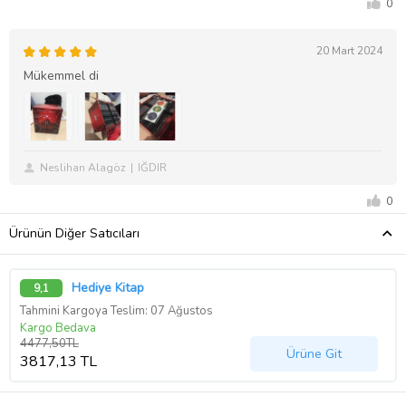
0
20 Mart 2024
Mükemmel di
Neslihan Alagöz
IĞDIR
0
Ürünün Diğer Satıcıları
Hediye Kitap
9,1
Tahmini Kargoya Teslim: 07 Ağustos
Kargo Bedava
4477,50TL
Ürüne Git
3817,13 TL