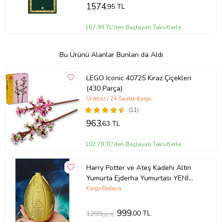
1574
,95 TL
167,99 TL'den Başlayan Taksitlerle
Bu Ürünü Alanlar Bunları da Aldı
LEGO Iconic 40725 Kiraz Çiçekleri
(430 Parça)
Ücretsiz / 24 Saatte Kargo
(11)
963
,63 TL
102,78 TL'den Başlayan Taksitlerle
Harry Potter ve Ateş Kadehi Altın
Yumurta Ejderha Yumurtası YENİ
VERSİYON (GERÇEK BOY)
Kargo Bedava
999
,00 TL
1299
,00 TL