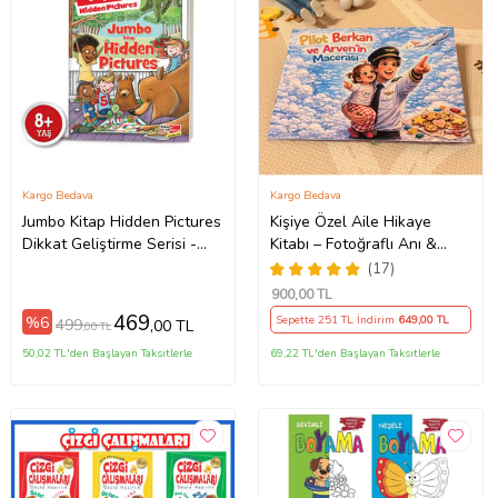
Kargo Bedava
Kargo Bedava
Jumbo Kitap Hidden Pictures
Kişiye Özel Aile Hikaye
Dikkat Geliştirme Serisi -
Kitabı – Fotoğraflı Anı &
Dikkat Atölyesi Yayınları
Masal Kitabı
(17)
900
,00 TL
469
%6
Sepette 251 TL İndirim
649
,00 TL
499
,00 TL
,00 TL
50,02 TL'den Başlayan Taksitlerle
69,22 TL'den Başlayan Taksitlerle