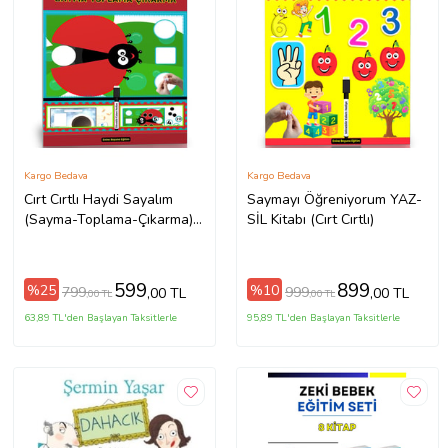
Kargo Bedava
Kargo Bedava
Cırt Cırtlı Haydi Sayalım
Saymayı Öğreniyorum YAZ-
(Sayma-Toplama-Çıkarma)
SİL Kitabı (Cırt Cırtlı)
YAZ-SİL Kitabı
599
899
%25
%10
799
999
,00 TL
,00 TL
,00 TL
,00 TL
63,89 TL'den Başlayan Taksitlerle
95,89 TL'den Başlayan Taksitlerle