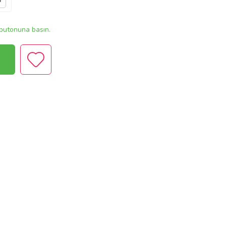
r
butonuna basın.