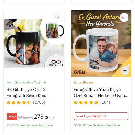
Aynı Gün Ücretsiz Teslimat
Kargo Bedava
BK Gift Kişiye Özel 3
Fotoğraflı ve Yazılı Kişiye
Fotoğraflı Sihirli Kupa
Özel Kupa – Herkese Uygun
Bardak, Arkadaşa Hediye,
Anlamlı Hediye Porselen
(2705)
(104)
Sevgiliye Hediye
Baskılı Kupa (Beyaz)
279
%57
Sepet Fiyatı
525
,20 TL
649
,00 TL
,00 TL
29,76 TL'den Başlayan Taksitlerle
56,02 TL'den Başlayan Taksitlerle