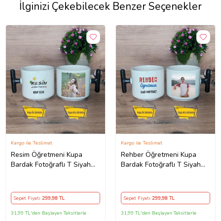
İlginizi Çekebilecek Benzer Seçenekler
Kargo ile Teslimat
Kargo ile Teslimat
Resim Öğretmeni Kupa
Rehber Öğretmeni Kupa
Bardak Fotoğraflı T Siyah
Bardak Fotoğraflı T Siyah
Kulplu Öğretmenler Günü
Kulplu Öğretmenler Günü
Hediyesi
Hediyesi
Sepet Fiyatı
299
,98 TL
Sepet Fiyatı
299
,98 TL
31,99 TL'den Başlayan Taksitlerle
31,99 TL'den Başlayan Taksitlerle