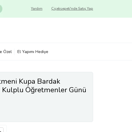
Yardım
Çiçeksepeti'nde Satış Yap
ye Özel
El Yapımı Hediye
tmeni Kupa Bardak
ah Kulplu Öğretmenler Günü
türü Öğretmeni ne Hediye