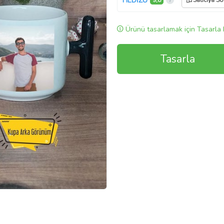
HEDİZU
9,8
Satıcıya So
Ürünü tasarlamak için Tasarla 
Tasarla