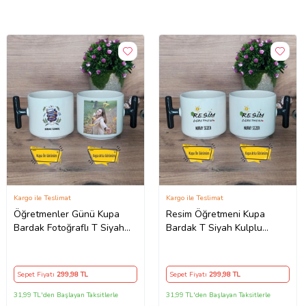
Kargo ile Teslimat
Kargo ile Teslimat
Öğretmenler Günü Kupa
Resim Öğretmeni Kupa
Bardak Fotoğraflı T Siyah
Bardak T Siyah Kulplu
Kulplu Öğretmenler Günü
Öğretmenler Günü Hediyesi
Hediyesi
Sepet Fiyatı
299
,98 TL
Sepet Fiyatı
299
,98 TL
31,99 TL'den Başlayan Taksitlerle
31,99 TL'den Başlayan Taksitlerle