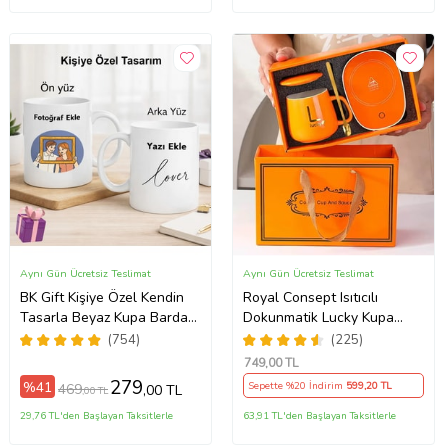
Aynı Gün Ücretsiz Teslimat
Aynı Gün Ücretsiz Teslimat
BK Gift Kişiye Özel Kendin
Royal Consept Isıtıcılı
Tasarla Beyaz Kupa Bardak,
Dokunmatik Lucky Kupa
Sevgiliye Hediye, Arkadaşa
Bardak Seti
(754)
(225)
Hediye, Doğum Günü
749
,00 TL
Hediyesi
279
%41
Sepette %20 İndirim
599
,20 TL
469
,00 TL
,00 TL
29,76 TL'den Başlayan Taksitlerle
63,91 TL'den Başlayan Taksitlerle