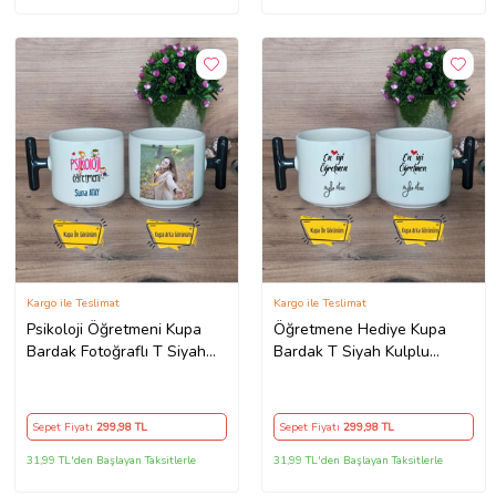
Kargo ile Teslimat
Kargo ile Teslimat
Psikoloji Öğretmeni Kupa
Öğretmene Hediye Kupa
Bardak Fotoğraflı T Siyah
Bardak T Siyah Kulplu
Kulplu Öğretmenler Günü
Öğretmenler Günü Hediyesi
Hediyesi
Sepet Fiyatı
299
,98 TL
Sepet Fiyatı
299
,98 TL
31,99 TL'den Başlayan Taksitlerle
31,99 TL'den Başlayan Taksitlerle