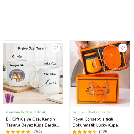
Aynı Gün Ücretsiz Teslimat
Aynı Gün Ücretsiz Teslimat
BK Gift Kişiye Özel Kendin
Royal Consept Isıtıcılı
Tasarla Beyaz Kupa Bardak,
Dokunmatik Lucky Kupa
Sevgiliye Hediye, Arkadaşa
Bardak Seti
(754)
(225)