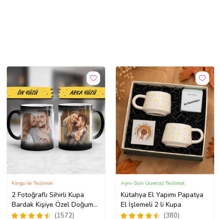
Kargo ile Teslimat
Aynı Gün Ücretsiz Teslimat
2 Fotoğraflı Sihirli Kupa
Kütahya El Yapımı Papatya
Bardak Kişiye Özel Doğum
El İşlemeli 2 li Kupa
Günü Hediyesi Sevgiliye
(1572)
(380)