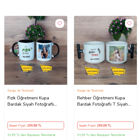
Kargo ile Teslimat
Kargo ile Teslimat
Fizik Öğretmeni Kupa
Rehber Öğretmeni Kupa
Bardak Siyah Fotoğraflı
Bardak Fotoğraflı T Siyah
Öğretmenler Günü Hediyesi
Kulplu Öğretmenler Günü
Hediyesi Rehber
Öğretmenine Hediye
Sepet Fiyatı
299
,98 TL
Sepet Fiyatı
299
,98 TL
31,99 TL'den Başlayan Taksitlerle
31,99 TL'den Başlayan Taksitlerle