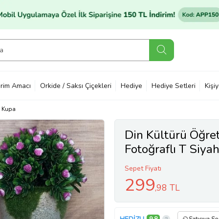
rim Amacı
Orkide / Saksı Çiçekleri
Hediye
Hediye Setleri
Kişi
Kupa
Din Kültürü Öğre
Fotoğraflı T Siy
Hediyesi Din Kül
Sepet Fiyatı
299
,98 TL