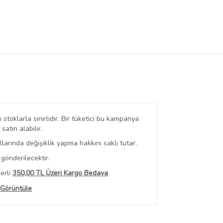
stoklarla sınırlıdır. Bir tüketici bu kampanya
tın alabilir.
arında değişiklik yapma hakkını saklı tutar.
gönderilecektir.
erli
350,00 TL Üzeri Kargo Bedava
 Görüntüle
iyat bilgileri, satıcı tarafından