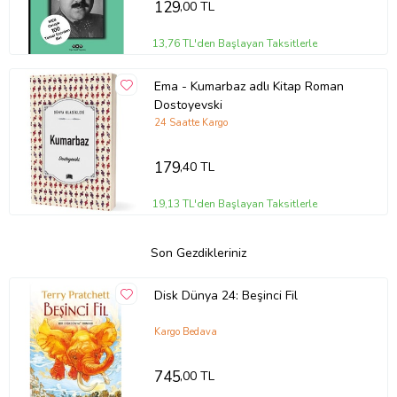
129
,00 TL
13,76 TL'den Başlayan Taksitlerle
Ema - Kumarbaz adlı Kitap Roman
Dostoyevski
24 Saatte Kargo
179
,40 TL
19,13 TL'den Başlayan Taksitlerle
Son Gezdikleriniz
Disk Dünya 24: Beşinci Fil
Kargo Bedava
745
,00 TL