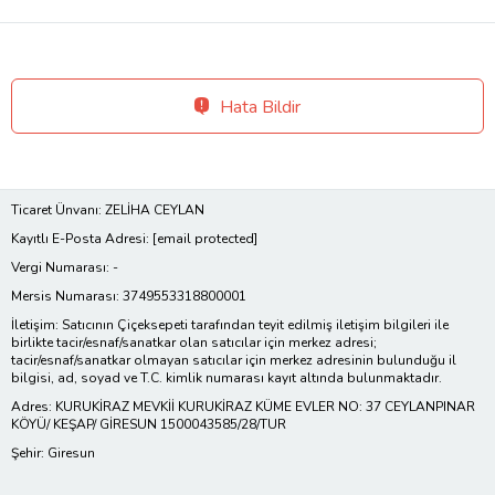
Hata Bildir
Ticaret Ünvanı: ZELİHA CEYLAN
Kayıtlı E-Posta Adresi:
[email protected]
Vergi Numarası: -
Mersis Numarası: 3749553318800001
İletişim: Satıcının Çiçeksepeti tarafından teyit edilmiş iletişim bilgileri ile
birlikte tacir/esnaf/sanatkar olan satıcılar için merkez adresi;
tacir/esnaf/sanatkar olmayan satıcılar için merkez adresinin bulunduğu il
bilgisi, ad, soyad ve T.C. kimlik numarası kayıt altında bulunmaktadır.
Adres: KURUKİRAZ MEVKİİ KURUKİRAZ KÜME EVLER NO: 37 CEYLANPINAR
KÖYÜ/ KEŞAP/ GİRESUN 1500043585/28/TUR
Şehir: Giresun