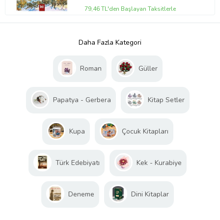
79,46 TL'den Başlayan Taksitlerle
Daha Fazla Kategori
Roman
Güller
Papatya - Gerbera
Kitap Setler
Kupa
Çocuk Kitapları
Türk Edebiyatı
Kek - Kurabiye
Deneme
Dini Kitaplar