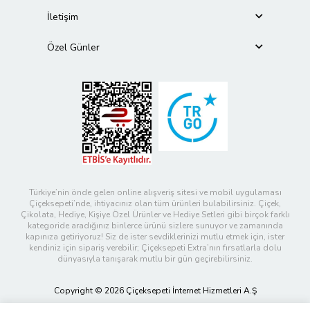
İletişim
Özel Günler
Türkiye’nin önde gelen online alışveriş sitesi ve mobil uygulaması
Çiçeksepeti’nde, ihtiyacınız olan tüm ürünleri bulabilirsiniz. Çiçek,
Çikolata, Hediye, Kişiye Özel Ürünler ve Hediye Setleri gibi birçok farklı
kategoride aradığınız binlerce ürünü sizlere sunuyor ve zamanında
kapınıza getiriyoruz! Siz de ister sevdiklerinizi mutlu etmek için, ister
kendiniz için sipariş verebilir; Çiçeksepeti Extra’nın fırsatlarla dolu
dünyasıyla tanışarak mutlu bir gün geçirebilirsiniz.
Copyright © 2026 Çiçeksepeti İnternet Hizmetleri A.Ş