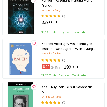
Koridor - Rezonans Kanunu Pıerre
Franckh
24 Saatte Kargo
(3)
339
,00 TL
36,16 TL'den Başlayan Taksitlerle
Badem; Hiçbir Şey Hissedemeyen
Insanlar Nasıl Ağlar - Won-pyung
Sohn - Peta Kitap
Kargo ile Teslimat
(3)
%20
199
,00 TL
249
,00 TL
21,22 TL'den Başlayan Taksitlerle
YKY - Kuyucaklı Yusuf Sabahattin
Ali
24 Saatte Kargo
(1)