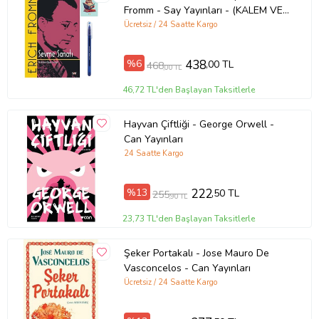
Fromm - Say Yayınları - (KALEM VE
Ürün Adı: Disk Dünya 24: Beşinci Fil
NOT DEFTERLİ) (Renksiz)
Ücretsiz / 24 Saatte Kargo
Ürün Kodu: 9786052349854
%6
438
,00 TL
468
,00 TL
Yazar: Terry Pratchett
46,72 TL'den Başlayan Taksitlerle
Basım Yılı: 2021
Hayvan Çiftliği - George Orwell -
Can Yayınları
Kapak Türü: Karton Kapak
24 Saatte Kargo
Sayfa Sayısı: 424
%13
222
,50 TL
255
,90 TL
23,73 TL'den Başlayan Taksitlerle
Kağıt Cinsi: 2. Hamur
Şeker Portakalı - Jose Mauro De
Çevirmen: Niran Elçi
Vasconcelos - Can Yayınları
Ürün Kodu:
kcm12925588
Ücretsiz / 24 Saatte Kargo