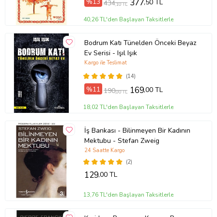
%13
377
,50 TL
434
,10 TL
40,26 TL'den Başlayan Taksitlerle
Bodrum Katı Tünelden Önceki Beyaz
Ev Serisi - Işıl Işık
Kargo ile Teslimat
(14)
%11
169
,00 TL
190
,00 TL
18,02 TL'den Başlayan Taksitlerle
İş Bankası - Bilinmeyen Bir Kadının
Mektubu - Stefan Zweig
24 Saatte Kargo
(2)
129
,00 TL
13,76 TL'den Başlayan Taksitlerle