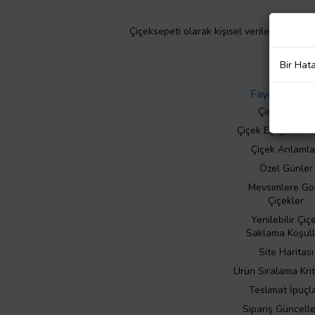
Çiçeksepeti olarak kişisel verilerinizin giz
Bir Hat
Faydalı Bilgil
Çiçek Bakımı
Çiçek Eşliğinde N
Çiçek Anlamla
Özel Günler
Mevsimlere Gö
Çiçekler
Yenilebilir Çiç
Saklama Koşull
Site Haritası
Ürün Sıralama Krit
Teslimat İpuçla
Sipariş Güncell