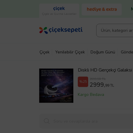
Çiçek ve Gurme Lezzetler
Çiçek
Yenilebilir Çiçek
Doğum Günü
Gönde
Diskli HD Gerçekçi Galaksi
(Siyah)
3999,98 TL
%25
2999,
99 TL
Kargo Bedava