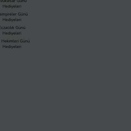
vukatlar Günü
Hediyeleri
emşireler Günü
Hediyeleri
Eczacılık Günü
Hediyeleri
ş Hekimleri Günü
Hediyeleri