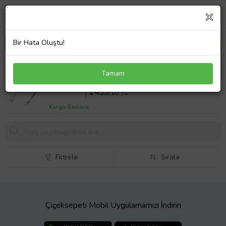
Bir Hata Oluştu!
Doğaltaş Metal Püsküllü Pembe Kuvars Tesbih
Tamam
Sepette %10 İndirim
1599
,00 TL
1439,
10 TL
Kargo Bedava
Filtrele
Sırala
Çiçeksepeti Mobil Uygulamamızı İndirin