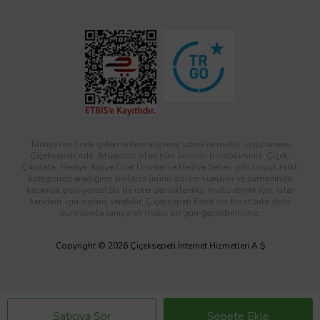
Türkiye’nin önde gelen online alışveriş sitesi ve mobil uygulaması
Çiçeksepeti’nde, ihtiyacınız olan tüm ürünleri bulabilirsiniz. Çiçek,
Çikolata, Hediye, Kişiye Özel Ürünler ve Hediye Setleri gibi birçok farklı
kategoride aradığınız binlerce ürünü sizlere sunuyor ve zamanında
kapınıza getiriyoruz! Siz de ister sevdiklerinizi mutlu etmek için, ister
kendiniz için sipariş verebilir; Çiçeksepeti Extra’nın fırsatlarla dolu
dünyasıyla tanışarak mutlu bir gün geçirebilirsiniz.
Copyright © 2026 Çiçeksepeti İnternet Hizmetleri A.Ş
Satıcıya Sor
Sepete Ekle