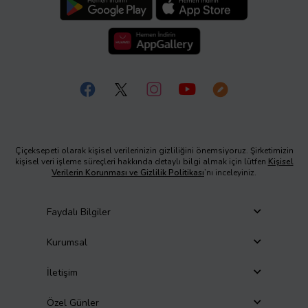
Çiçeksepeti olarak kişisel verilerinizin gizliliğini önemsiyoruz. Şirketimizin
kişisel veri işleme süreçleri hakkında detaylı bilgi almak için lütfen
Kişisel
Verilerin Korunması ve Gizlilik Politikası
’nı inceleyiniz.
Faydalı Bilgiler
Kurumsal
İletişim
Özel Günler