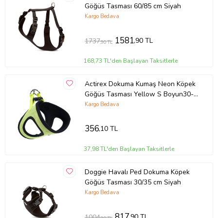
sadece bağlama zincirlerini kullanınız.
Göğüs Tasması 60/85 cm Siyah
Ürün Kodu:
kcm15986251
Kargo Bedava
1581
,90 TL
1737
,90 TL
168,73 TL'den Başlayan Taksitlerle
Actirex Dokuma Kumaş Neon Köpek
Göğüs Tasması Yellow S Boyun30-
32cm / Göğüs36-44cm Köpeklere
Kargo Bedava
356
,10 TL
37,98 TL'den Başlayan Taksitlerle
Doggie Havalı Ped Dokuma Köpek
Göğüs Tasması 30/35 cm Siyah
Kargo Bedava
817
,90 TL
1004