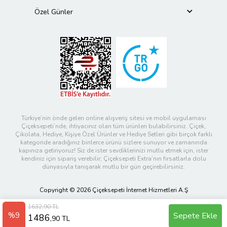
Özel Günler
Türkiye’nin önde gelen online alışveriş sitesi ve mobil uygulaması
Çiçeksepeti’nde, ihtiyacınız olan tüm ürünleri bulabilirsiniz. Çiçek,
Çikolata, Hediye, Kişiye Özel Ürünler ve Hediye Setleri gibi birçok farklı
kategoride aradığınız binlerce ürünü sizlere sunuyor ve zamanında
kapınıza getiriyoruz! Siz de ister sevdiklerinizi mutlu etmek için, ister
kendiniz için sipariş verebilir; Çiçeksepeti Extra’nın fırsatlarla dolu
dünyasıyla tanışarak mutlu bir gün geçirebilirsiniz.
Copyright © 2026 Çiçeksepeti İnternet Hizmetleri A.Ş
1632,90 TL
%9
Sepete Ekle
1486
,90 TL