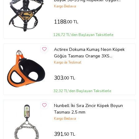
(Kahverengi)
Kargo Bedava
1188
,00 TL
126,72 TL'den Başlayan Taksitlerle
Actirex Dokuma Kumaş Neon Köpek
Göğüs Tasması Orange 3XS
Boyun20-24cm / Göğüs24-28cm
Kargo ile Teslimat
Köpeklere
303
,00 TL
32,32 TL'den Başlayan Taksitlerle
Nunbell İki Sıra Zincir Köpek Boyun
Tasması 2,5 mm
Kargo Bedava
391
,50 TL