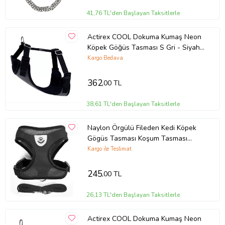
41,76 TL'den Başlayan Taksitlerle
Actirex COOL Dokuma Kumaş Neon
Köpek Göğüs Tasması S Gri - Siyah
40-45cm 5-8 Kg KÖPEKLERE
Kargo Bedava
362
,00 TL
38,61 TL'den Başlayan Taksitlerle
Naylon Örgülü Fileden Kedi Köpek
Gögüs Tasması Koşum Tasması
Siyah
Kargo ile Teslimat
245
,00 TL
26,13 TL'den Başlayan Taksitlerle
Actirex COOL Dokuma Kumaş Neon