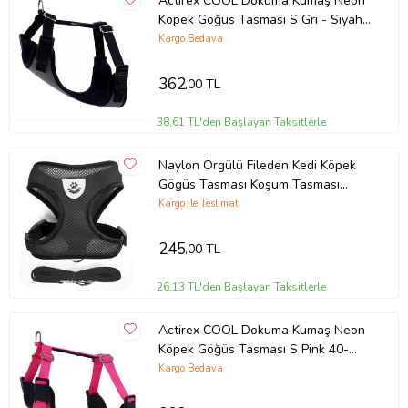
Actirex COOL Dokuma Kumaş Neon
Köpek Göğüs Tasması S Gri - Siyah
40-45cm 5-8 Kg KÖPEKLERE
Kargo Bedava
362
,00 TL
38,61 TL'den Başlayan Taksitlerle
Naylon Örgülü Fileden Kedi Köpek
Gögüs Tasması Koşum Tasması
Siyah
Kargo ile Teslimat
245
,00 TL
26,13 TL'den Başlayan Taksitlerle
Actirex COOL Dokuma Kumaş Neon
Köpek Göğüs Tasması S Pink 40-
45cm 5-8 Kg KÖPEKLERE
Kargo Bedava