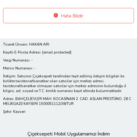
Hata Bildir
Ticaret Ünvanı: HAKAN ARI
Kayıtlı E-Posta Adresi:
[email protected]
Vergi Numarası: -
Mersis Numarası: -
İletişim: Satıcının Çiçeksepeti tarafından teyit edilmiş iletişim bilgileri ile
birlikte tacir/esnaf/sanatkar olan satıcılar için merkez adresi;
tacir/esnaf/sanatkar olmayan satıcılar için merkez adresinin bulunduğu il
bilgisi, ad, soyad ve T.C. kimlik numarası kayıt altında bulunmaktadır.
Adres: BAHÇELİEVLER MAH. KOCASİNAN 2. CAD. ASLAN PRESTİJNO: 28 C
MELİKGAZİ/ KAYSERİ 1500051112/38/TUR
Şehir: Kayseri
Çiçeksepeti Mobil Uygulamamızı İndirin