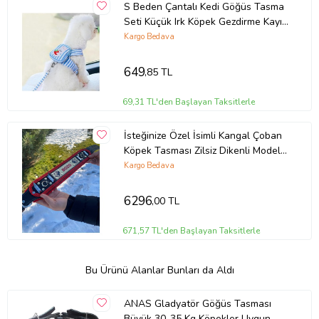
S Beden Çantalı Kedi Göğüs Tasma
Seti Küçük Irk Köpek Gezdirme Kayışı
Yürüyüş Tasması Kayış 120 cm (Mavi
Kargo Bedava
- Beyaz - Krem)
649
,85 TL
69,31 TL'den Başlayan Taksitlerle
İsteğinize Özel İsimli Kangal Çoban
Köpek Tasması Zilsiz Dikenli Model
Hakiki Manda Derisi
Kargo Bedava
6296
,00 TL
671,57 TL'den Başlayan Taksitlerle
Bu Ürünü Alanlar Bunları da Aldı
ANAS Gladyatör Göğüs Tasması
Büyük 30-35 Kg Köpekler Uygun