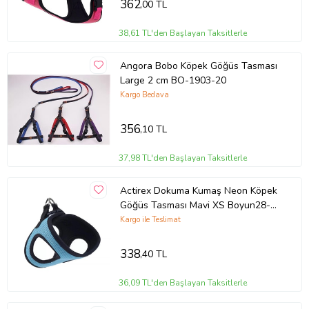
362
,00 TL
38,61 TL'den Başlayan Taksitlerle
Angora Bobo Köpek Göğüs Tasması
Large 2 cm BO-1903-20
Kargo Bedava
356
,10 TL
37,98 TL'den Başlayan Taksitlerle
Actirex Dokuma Kumaş Neon Köpek
Göğüs Tasması Mavi XS Boyun28-
30cm / Göğüs32-36cm Köpeklere
Kargo ile Teslimat
338
,40 TL
36,09 TL'den Başlayan Taksitlerle