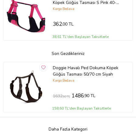
Köpek Göğüs Tasması S Pink 40-
45cm 5-8 Kg KÖPEKLERE
Kargo Bedava
362
,00 TL
38,61 TL'den Başlayan Taksitlerle
Son Gezdikleriniz
Doggie Havalı Ped Dokuma Köpek
Göğüs Tasması 50/70 cm Siyah
Kargo Bedava
1486
,90 TL
1632
,90 TL
158,60 TL'den Başlayan Taksitlerle
Daha Fazla Kategori