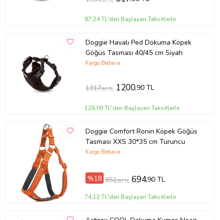
,90 TL
87,24 TL'den Başlayan Taksitlerle
Doggie Havalı Ped Dokuma Köpek
Göğüs Tasması 40/45 cm Siyah
Kargo Bedava
1200
,90 TL
1317
,90 TL
128,09 TL'den Başlayan Taksitlerle
Doggie Comfort Ronin Köpek Göğüs
Tasması XXS 30*35 cm Turuncu
Kargo Bedava
%18
694
,90 TL
851
,90 TL
74,12 TL'den Başlayan Taksitlerle