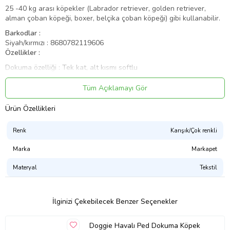
25 -40 kg arası köpekler (Labrador retriever, golden retriever,
alman çoban köpeği, boxer, belçika çoban köpeği) gibi kullanabilir.
Barkodlar :
Siyah/kırmızı : 8680782119606
Özellikler :
Dokuma özelliği : Tek kat, alt kısmı softlu
Süsleme : Hava alan özel kumaş
Tüm Açıklamayı Gör
Renkler : Siyah
Ürün Özellikleri
Ölçü : Large
Dokuma En : 2,0 Cm.
Renk
Karışık/Çok renkli
Boyun ve Göğüs ölçüsü : 50/70 Cm.
Marka
Markapet
* Nefes Alan özel kumaş
Materyal
Tekstil
* Antibakteriyel dokumadır
* Alt kısmı softludur
Not: Dokuma ürünlerinizi uzun ömürlü kullanmak için ay da bir nemli
İlginizi Çekebilecek Benzer Seçenekler
bezle silip temizleyiniz.
Tüm gezdirme ve göğüs tasması modellerimiz
gezdirme amaçlıdır, bağlama amaçlı kullanılmaz. Bağlama amacıyla
Doggie Havalı Ped Dokuma Köpek