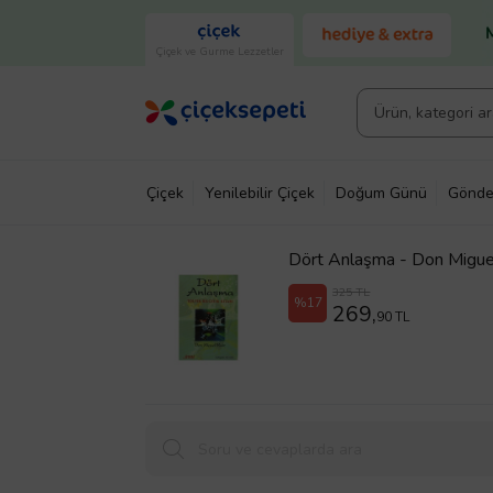
Çiçek ve Gurme Lezzetler
Çiçek
Yenilebilir Çiçek
Doğum Günü
Gönde
Dört Anlaşma - Don Migue
325 TL
%17
269,
90 TL