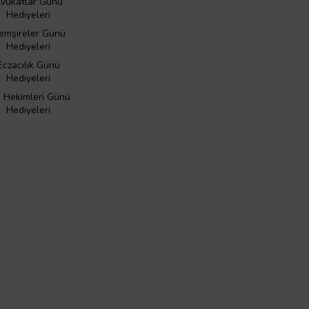
vukatlar Günü
Hediyeleri
emşireler Günü
Hediyeleri
Eczacılık Günü
Hediyeleri
ş Hekimleri Günü
Hediyeleri