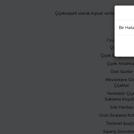
Çiçeksepeti olarak kişisel verilerinizin giz
Bir Hat
Faydalı Bilgil
Çiçek Bakımı
Çiçek Eşliğinde N
Çiçek Anlamla
Özel Günler
Mevsimlere Gö
Çiçekler
Yenilebilir Çiç
Saklama Koşull
Site Haritası
Ürün Sıralama Krit
Teslimat İpuçla
Sipariş Güncell