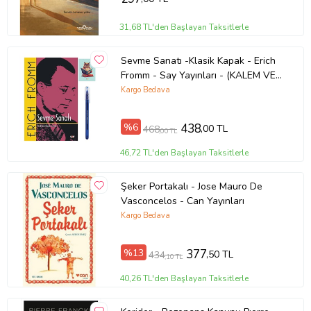
31,68 TL'den Başlayan Taksitlerle
Sevme Sanatı -Klasik Kapak - Erich
Fromm - Say Yayınları - (KALEM VE
NOT DEFTERLİ) (Renksiz)
Kargo Bedava
%6
438
,00 TL
468
,00 TL
46,72 TL'den Başlayan Taksitlerle
Şeker Portakalı - Jose Mauro De
Vasconcelos - Can Yayınları
Kargo Bedava
%13
377
,50 TL
434
,10 TL
40,26 TL'den Başlayan Taksitlerle