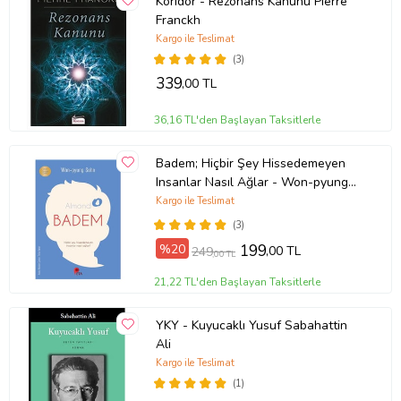
Koridor - Rezonans Kanunu Pıerre
Franckh
Kargo ile Teslimat
(3)
339
,00 TL
36,16 TL'den Başlayan Taksitlerle
Badem; Hiçbir Şey Hissedemeyen
Insanlar Nasıl Ağlar - Won-pyung
Sohn - Peta Kitap
Kargo ile Teslimat
(3)
%20
199
,00 TL
249
,00 TL
21,22 TL'den Başlayan Taksitlerle
YKY - Kuyucaklı Yusuf Sabahattin
Ali
Kargo ile Teslimat
(1)