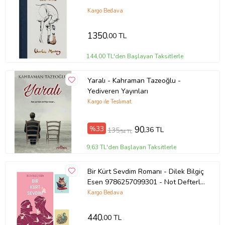
Kargo Bedava
1350
,00 TL
144,00 TL'den Başlayan Taksitlerle
Yaralı - Kahraman Tazeoğlu -
Yediveren Yayınları
Kargo ile Teslimat
%33
90
,36 TL
135
,54 TL
9,63 TL'den Başlayan Taksitlerle
Bir Kürt Sevdim Romanı - Dilek Bilgiç
Esen 9786257099301 - Not Defterli
Seti (Renksiz)
Kargo Bedava
440
,00 TL