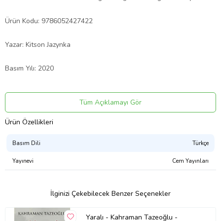
Ürün Kodu: 9786052427422
Yazar: Kitson Jazynka
Basım Yılı: 2020
Kapak Türü: Karton Kapak
Tüm Açıklamayı Gör
Sayfa Sayısı: 48
Ürün Özellikleri
Kağıt Cinsi: Kuşe
Basım Dili
Türkçe
Yayınevi
Cem Yayınları
Çevirmen: Özlem Tutar
Ürün Kodu:
kcm34121677
İlginizi Çekebilecek Benzer Seçenekler
Yaralı - Kahraman Tazeoğlu -