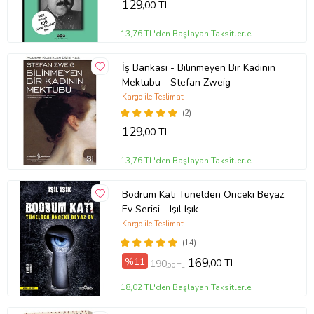
129
,00 TL
13,76 TL'den Başlayan Taksitlerle
İş Bankası - Bilinmeyen Bir Kadının
Mektubu - Stefan Zweig
Kargo ile Teslimat
(2)
129
,00 TL
13,76 TL'den Başlayan Taksitlerle
Bodrum Katı Tünelden Önceki Beyaz
Ev Serisi - Işıl Işık
Kargo ile Teslimat
(14)
%11
169
,00 TL
190
,00 TL
18,02 TL'den Başlayan Taksitlerle