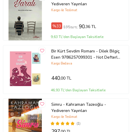
Yediveren Yayınları
Kargo ile Teslimat
%33
90
,36 TL
135
,54 TL
9,63 TL'den Başlayan Taksitlerle
Bir Kürt Sevdim Romanı - Dilek Bilgiç
Esen 9786257099301 - Not Defterli
Seti (Renksiz)
Kargo Bedava
440
,00 TL
46,93 TL'den Başlayan Taksitlerle
Simru - Kahraman Tazeoğlu -
Yediveren Yayınları
Kargo ile Teslimat
(1)
297
,00 TL