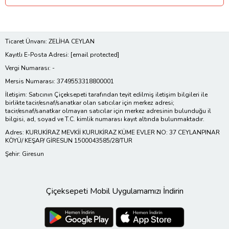
Ticaret Ünvanı: ZELİHA CEYLAN
Kayıtlı E-Posta Adresi:
[email protected]
Vergi Numarası: -
Mersis Numarası: 3749553318800001
İletişim: Satıcının Çiçeksepeti tarafından teyit edilmiş iletişim bilgileri ile
birlikte tacir/esnaf/sanatkar olan satıcılar için merkez adresi;
tacir/esnaf/sanatkar olmayan satıcılar için merkez adresinin bulunduğu il
bilgisi, ad, soyad ve T.C. kimlik numarası kayıt altında bulunmaktadır.
Adres: KURUKİRAZ MEVKİİ KURUKİRAZ KÜME EVLER NO: 37 CEYLANPINAR
KÖYÜ/ KEŞAP/ GİRESUN 1500043585/28/TUR
Şehir: Giresun
Çiçeksepeti Mobil Uygulamamızı İndirin