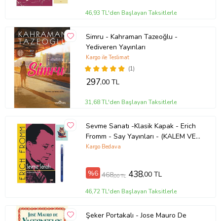
46,93 TL'den Başlayan Taksitlerle
Simru - Kahraman Tazeoğlu -
Yediveren Yayınları
Kargo ile Teslimat
(1)
297
,00 TL
31,68 TL'den Başlayan Taksitlerle
Sevme Sanatı -Klasik Kapak - Erich
Fromm - Say Yayınları - (KALEM VE
NOT DEFTERLİ) (Renksiz)
Kargo Bedava
%6
438
,00 TL
468
,00 TL
46,72 TL'den Başlayan Taksitlerle
Şeker Portakalı - Jose Mauro De