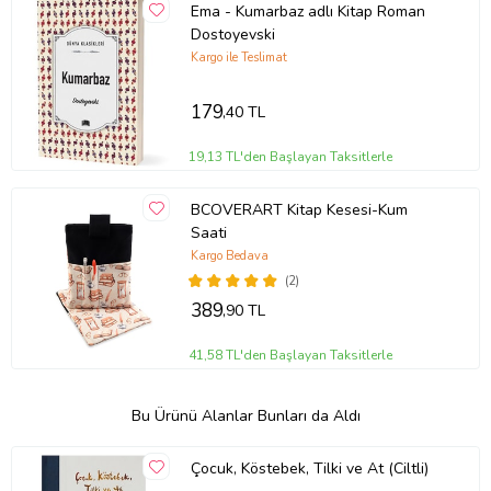
Ema - Kumarbaz adlı Kitap Roman
Dostoyevski
Kargo ile Teslimat
179
,40 TL
19,13 TL'den Başlayan Taksitlerle
BCOVERART Kitap Kesesi-Kum
Saati
Kargo Bedava
(2)
389
,90 TL
41,58 TL'den Başlayan Taksitlerle
Bu Ürünü Alanlar Bunları da Aldı
Çocuk, Köstebek, Tilki ve At (Ciltli)