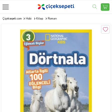
Çiçeksepeti.com
Hobi
Kitap
Roman