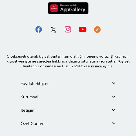
Çiçeksepeti olarak kişisel verilerinizin gizliliğini önemsiyoruz. Şirketimizin
kişisel veri işleme süreçleri hakkında detaylı bilgi almak için lütfen
Kişisel
Verilerin Korunması ve Gizlilik Politikası
’nı inceleyiniz.
Faydalı Bilgiler
Kurumsal
İletişim
Özel Günler