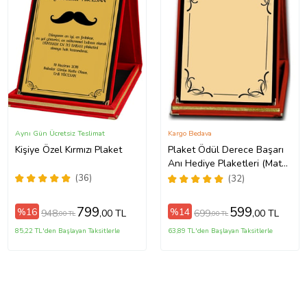
Aynı Gün Ücretsiz Teslimat
Kargo Bedava
Kişiye Özel Kırmızı Plaket
Plaket Ödül Derece Başarı
Anı Hediye Plaketleri (Mat
Altın)
(36)
(32)
799
599
%16
%14
948
699
,00 TL
,00 TL
,00 TL
,00 TL
85,22 TL'den Başlayan Taksitlerle
63,89 TL'den Başlayan Taksitlerle