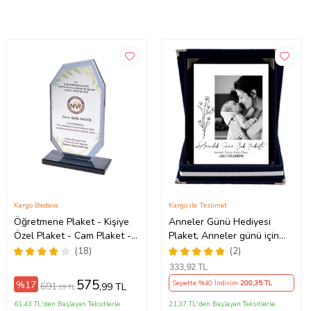
Kargo Bedava
Kargo ile Teslimat
Öğretmene Plaket - Kişiye
Anneler Günü Hediyesi
Özel Plaket - Cam Plaket -
Plaket, Anneler günü için
Kristal Plaket
Plaket Anneler günü plaketi
(18)
(2)
333
,92 TL
575
%17
Sepette %40 İndirim
200
,35 TL
691
,99 TL
,19 TL
61,43 TL'den Başlayan Taksitlerle
21,37 TL'den Başlayan Taksitlerle