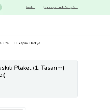
Yardım
Çiçeksepeti'nde Satış Yap
ye Özel
El Yapımı Hediye
skılı Plaket (1. Tasarım)
zı)