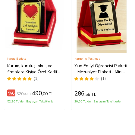
Kargo Bedava
Kargo ile Teslimat
Kurum, kuruluş, okul, ve
Yılın En İyi Öğrencisi Plaketi
firmalara Kişiye Özel Kadife
- Mezuniyet Plaketi ( Mini
kutusunda Kırmızı veya
Plaket )
(1)
(1)
Lacivert Ödül Plaketleri
(Kırmızı)
490
286
%6
520
,00 TL
,56 TL
,00 TL
52,26 TL'den Başlayan Taksitlerle
30,56 TL'den Başlayan Taksitlerle