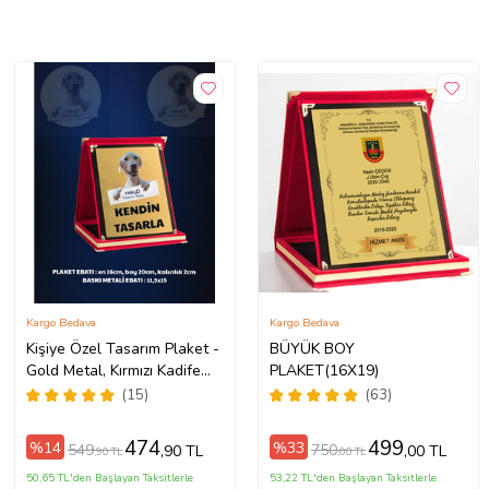
Kargo Bedava
Kargo Bedava
Kişiye Özel Tasarım Plaket -
BÜYÜK BOY
Gold Metal, Kırmızı Kadife
PLAKET(16X19)
Kutulu / Kendin Tasarla
(15)
(63)
474
499
%14
%33
549
750
,90 TL
,00 TL
,90 TL
,00 TL
50,65 TL'den Başlayan Taksitlerle
53,22 TL'den Başlayan Taksitlerle