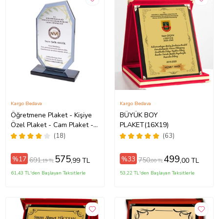
Kargo Bedava
Kargo Bedava
Öğretmene Plaket - Kişiye
BÜYÜK BOY
Özel Plaket - Cam Plaket -
PLAKET(16X19)
Kristal Plaket
(18)
(63)
575
499
%17
%33
691
750
,99 TL
,00 TL
,19 TL
,00 TL
61,43 TL'den Başlayan Taksitlerle
53,22 TL'den Başlayan Taksitlerle