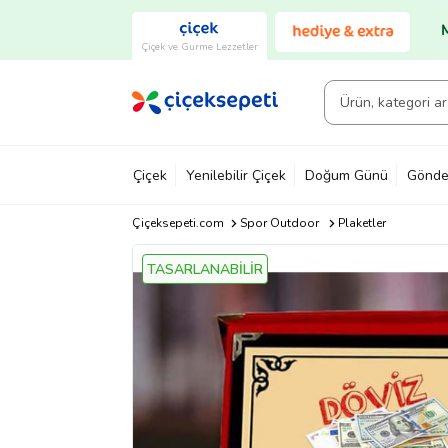
Çiçek ve Gurme Lezzetler
Çiçek
Yenilebilir Çiçek
Doğum Günü
Gönde
Çiçeksepeti.com
Spor Outdoor
Plaketler
TASARLANABİLİR