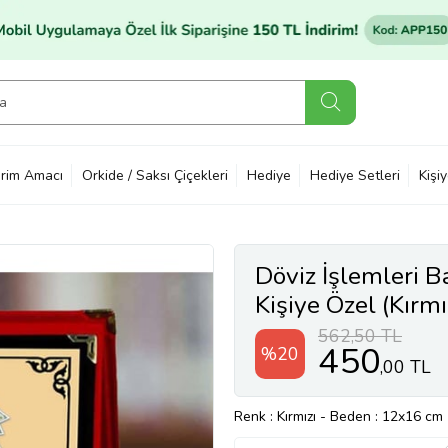
rim Amacı
Orkide / Saksı Çiçekleri
Hediye
Hediye Setleri
Kişi
Döviz İşlemleri Ba
Kişiye Özel (Kırmı
562,50 TL
450
%20
,00 TL
Renk
: Kırmızı
-
Beden
: 12x16 cm