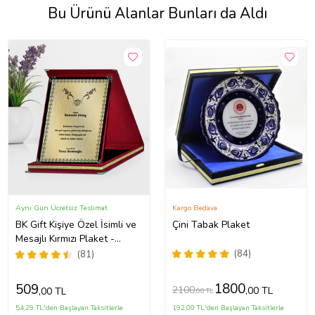
Bu Ürünü Alanlar Bunları da Aldı
Aynı Gün Ücretsiz Teslimat
Kargo Bedava
BK Gift Kişiye Özel İsimli ve
Çini Tabak Plaket
Mesajlı Kırmızı Plaket -
Öğretmenler Günü,
(84)
(81)
Öğretmene Hediye
1800
509
2100
,00 TL
,00 TL
,00 TL
54,29 TL'den Başlayan Taksitlerle
192,00 TL'den Başlayan Taksitlerle