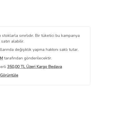
stoklarla sınırlıdır. Bir tüketici bu kampanya
tın alabilir.
arında değişiklik yapma hakkını saklı tutar.
IM
tarafından gönderilecektir.
erli
350,00 TL Üzeri Kargo Bedava
 Görüntüle
iyat bilgileri, satıcı tarafından