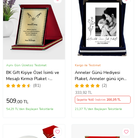
Aynı Gün Ücretsiz Teslimat
Kargo ile Teslimat
BK Gift Kişiye Özel İsimli ve
Anneler Günü Hediyesi
Mesajlı Kırmızı Plaket -
Plaket, Anneler günü için
Öğretmenler Günü,
Plaket Anneler günü plaketi
(81)
(2)
Öğretmene Hediye
333
,92 TL
509
Sepette %40 İndirim
200
,35 TL
,00 TL
54,29 TL'den Başlayan Taksitlerle
21,37 TL'den Başlayan Taksitlerle