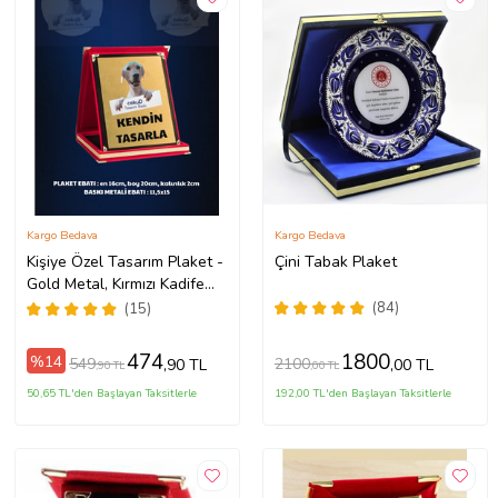
Kargo Bedava
Kargo Bedava
Kişiye Özel Tasarım Plaket -
Çini Tabak Plaket
Gold Metal, Kırmızı Kadife
Kutulu / Kendin Tasarla
(84)
(15)
474
1800
%14
549
2100
,90 TL
,00 TL
,90 TL
,00 TL
50,65 TL'den Başlayan Taksitlerle
192,00 TL'den Başlayan Taksitlerle