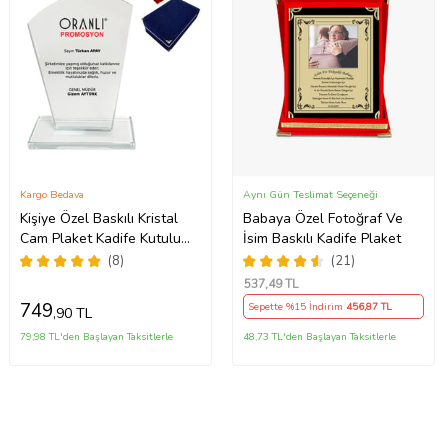
Kargo Bedava
Aynı Gün Teslimat Seçeneği
Kişiye Özel Baskılı Kristal
Babaya Özel Fotoğraf Ve
Cam Plaket Kadife Kutulu
İsim Baskılı Kadife Plaket
No:03 (Kırmızı)
(8)
(21)
537
,49 TL
749
Sepette %15 İndirim
456
,87 TL
,90 TL
79,98 TL'den Başlayan Taksitlerle
48,73 TL'den Başlayan Taksitlerle