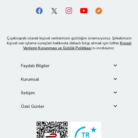
Çiçeksepeti olarak kişisel verilerinizin gizliliğini önemsiyoruz. Şirketimizin
kişisel veri işleme süreçleri hakkında detaylı bilgi almak için lütfen
Kişisel
Verilerin Korunması ve Gizlilik Politikası
’nı inceleyiniz.
Faydalı Bilgiler
Kurumsal
İletişim
Özel Günler