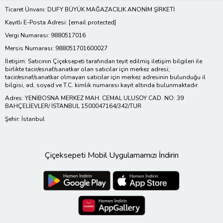
Ticaret Ünvanı: DUFY BÜYÜK MAĞAZACILIK ANONİM ŞİRKETİ
Kayıtlı E-Posta Adresi:
[email protected]
Vergi Numarası: 9880517016
Mersis Numarası: 988051701600027
İletişim: Satıcının Çiçeksepeti tarafından teyit edilmiş iletişim bilgileri ile
birlikte tacir/esnaf/sanatkar olan satıcılar için merkez adresi;
tacir/esnaf/sanatkar olmayan satıcılar için merkez adresinin bulunduğu il
bilgisi, ad, soyad ve T.C. kimlik numarası kayıt altında bulunmaktadır.
Adres: YENİBOSNA MERKEZ MAH. CEMAL ULUSOY CAD. NO: 39
BAHÇELİEVLER/ İSTANBUL 1500047164/342/TUR
Şehir: İstanbul
Çiçeksepeti Mobil Uygulamamızı İndirin