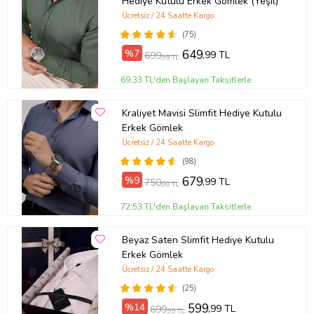
Hediye Kutulu Erkek Gömlek (Yeşil)
Ücretsiz / 24 Saatte Kargo
(75)
%7
649
,99 TL
699
,99 TL
69,33 TL'den Başlayan Taksitlerle
Kraliyet Mavisi Slimfit Hediye Kutulu
Erkek Gömlek
Ücretsiz / 24 Saatte Kargo
(98)
%9
679
,99 TL
750
,00 TL
72,53 TL'den Başlayan Taksitlerle
Beyaz Saten Slimfit Hediye Kutulu
Erkek Gömlek
Ücretsiz / 24 Saatte Kargo
(25)
%14
599
,99 TL
699
,99 TL