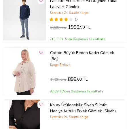
Lacoste Erkek Slim Fit Düğmeli Yaka
Lacivert Gömlek
Ücretsiz / 24 Saatte Kargo
(5)
1999
,99 TL
2099
,99 TL
213,33 TL'den Başlayan Taksitlerle
Cotton Büyük Beden Kadın Gömlek
(Bej)
Kargo Bedava
899
,00 TL
1200
,00 TL
95,89 TL'den Başlayan Taksitlerle
Kolay Ütülenebilir Siyah Slimfit
Hediye Kutulu Erkek Gömlek (Siyah)
Ücretsiz / 24 Saatte Kargo