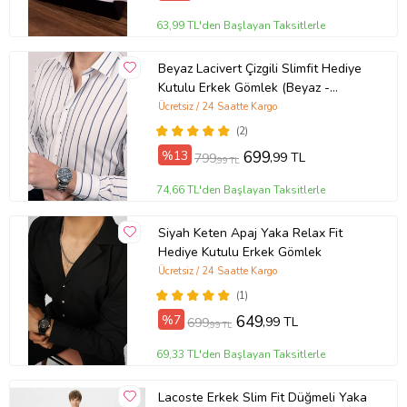
63,99 TL'den Başlayan Taksitlerle
Beyaz Lacivert Çizgili Slimfit Hediye
Kutulu Erkek Gömlek (Beyaz -
Lacivert)
Ücretsiz / 24 Saatte Kargo
(2)
%13
699
,99 TL
799
,99 TL
74,66 TL'den Başlayan Taksitlerle
Siyah Keten Apaj Yaka Relax Fit
Hediye Kutulu Erkek Gömlek
Ücretsiz / 24 Saatte Kargo
(1)
%7
649
,99 TL
699
,99 TL
69,33 TL'den Başlayan Taksitlerle
Lacoste Erkek Slim Fit Düğmeli Yaka