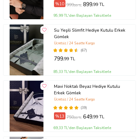
%10
899
,99 TL
999
,99 TL
95,99 TL'den Başlayan Taksitlerle
Su Yeşili Slimfit Hediye Kutulu Erkek
Gömlek
Ücretsiz / 24 Saatte Kargo
(67)
799
,99 TL
85,33 TL'den Başlayan Taksitlerle
Mavi Noktalı Beyaz Hediye Kutulu
Erkek Gömlek
Ücretsiz / 24 Saatte Kargo
(39)
%13
649
,99 TL
750
,00 TL
69,33 TL'den Başlayan Taksitlerle