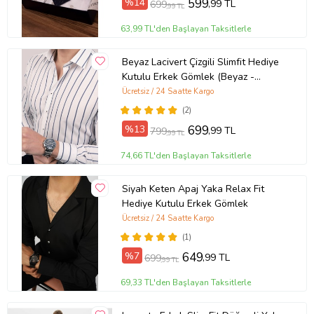
%14
599
,99 TL
699
,99 TL
63,99 TL'den Başlayan Taksitlerle
Beyaz Lacivert Çizgili Slimfit Hediye
Kutulu Erkek Gömlek (Beyaz -
Lacivert)
Ücretsiz / 24 Saatte Kargo
(2)
%13
699
,99 TL
799
,99 TL
74,66 TL'den Başlayan Taksitlerle
Siyah Keten Apaj Yaka Relax Fit
Hediye Kutulu Erkek Gömlek
Ücretsiz / 24 Saatte Kargo
(1)
%7
649
,99 TL
699
,99 TL
69,33 TL'den Başlayan Taksitlerle