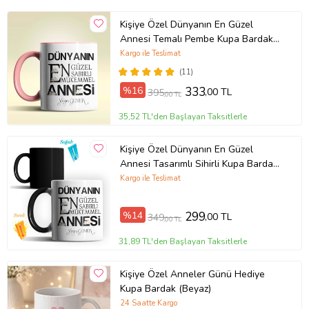
Kişiye Özel Dünyanın En Güzel
Annesi Temalı Pembe Kupa Bardak
(Pembe)
Kargo ile Teslimat
(11)
%16
333
,00 TL
395
,00 TL
35,52 TL'den Başlayan Taksitlerle
Kişiye Özel Dünyanın En Güzel
Annesi Tasarımlı Sihirli Kupa Bardak
(Siyah - Beyaz)
Kargo ile Teslimat
%14
299
,00 TL
349
,00 TL
31,89 TL'den Başlayan Taksitlerle
Kişiye Özel Anneler Günü Hediye
Kupa Bardak (Beyaz)
24 Saatte Kargo