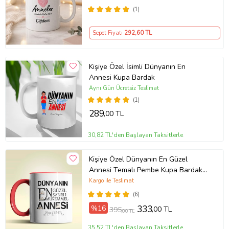
(1)
Sepet Fiyatı
292
,60 TL
Kişiye Özel İsimli Dünyanın En
Annesi Kupa Bardak
Aynı Gün Ücretsiz Teslimat
(1)
289
,00 TL
30,82 TL'den Başlayan Taksitlerle
Kişiye Özel Dünyanın En Güzel
Annesi Temalı Pembe Kupa Bardak
(Kırmızı)
Kargo ile Teslimat
(6)
%16
333
,00 TL
395
,00 TL
35,52 TL'den Başlayan Taksitlerle