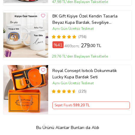
47,98 TL'den Başlayan Taksitlerle
BK Gift Kişiye Özel Kendin Tasarla
Beyaz Kupa Bardak, Sevgiliye
Hediye, Arkadaşa Hediye, Doğum
Aynı Gün Ücretsiz Teslimat
Günü Hediyesi
(756)
%41
279
,00 TL
469
,00 TL
29,76 TL'den Başlayan Taksitlerle
Royal Consept Isıtıcılı Dokunmatik
Lucky Kupa Bardak Seti
Aynı Gün Ücretsiz Teslimat
(225)
Sepet Fiyatı
599
,20 TL
Bu Ürünü Alanlar Bunları da Aldı