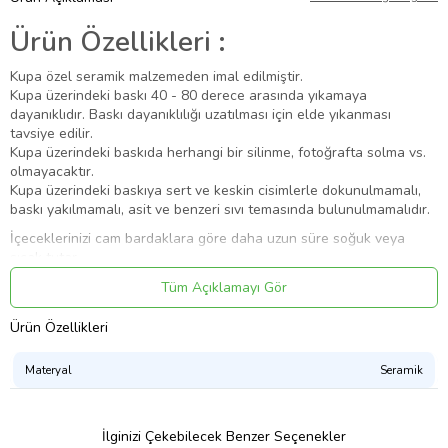
Ürün Özellikleri :
Kupa özel seramik malzemeden imal edilmiştir.
Kupa üzerindeki baskı 40 - 80 derece arasında yıkamaya
dayanıklıdır. Baskı dayanıklılığı uzatılması için elde yıkanması
tavsiye edilir.
Kupa üzerindeki baskıda herhangi bir silinme, fotoğrafta solma vs.
olmayacaktır.
Kupa üzerindeki baskıya sert ve keskin cisimlerle dokunulmamalı,
baskı yakılmamalı, asit ve benzeri sıvı temasında bulunulmamalıdır.
İçeceklerinizi cam bardaklara göre daha uzun süre soğuk veya
sıcak tutar.
Kahve, çay vb. içeceklerinizi yudumlamak, hazırladığınız özel tasarım
Tüm Açıklamayı Gör
kupa bardakları ile daha keyifli olacaktır.
Ürün Özellikleri
Paket İçeriği :
Materyal
Seramik
1 Adet Kişiye Özel Kupa
Ürün Kodu:
kc5092615
İlginizi Çekebilecek Benzer Seçenekler