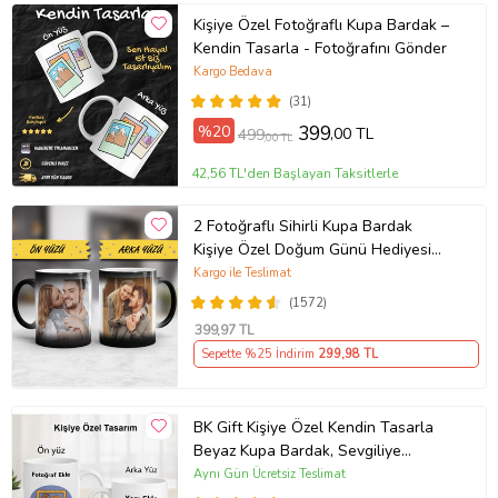
Kişiye Özel Fotoğraflı Kupa Bardak –
Kendin Tasarla - Fotoğrafını Gönder
Kargo Bedava
(31)
%20
399
,00 TL
499
,00 TL
42,56 TL'den Başlayan Taksitlerle
2 Fotoğraflı Sihirli Kupa Bardak
Kişiye Özel Doğum Günü Hediyesi
Sevgiliye Hediye Anneye Babaya
Kargo ile Teslimat
Ablaya Abiye Kız Erkek Kardeşe
(1572)
Arkadaşa Resimli Günü Yıl Dönümü
399
,97 TL
Hediyesi
Sepette %25 İndirim
299
,98 TL
BK Gift Kişiye Özel Kendin Tasarla
Beyaz Kupa Bardak, Sevgiliye
Hediye, Arkadaşa Hediye, Doğum
Aynı Gün Ücretsiz Teslimat
Günü Hediyesi