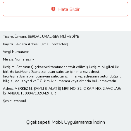
Hata Bildir
Ticaret Ünvanı: SERDAL URAL-SEVİMLİ HEDİYE
Kayıtlı E-Posta Adresi:
[email protected]
Vergi Numarası: -
Mersis Numarası: -
İletişim: Satıcının Çiçeksepeti tarafından teyit edilmiş iletişim bilgileri ile
birlikte tacir/esnaf/sanatkar olan satıcılar için merkez adresi;
tacir/esnaf/sanatkar olmayan satıcılar için merkez adresinin bulunduğu il
bilgisi, ad, soyad ve T.C. kimlik numarası kayıt altında bulunmaktadır.
Adres: MERKEZ M. ŞAMLI S. ALAT İŞ MRK NO: 32 İÇ KAPI NO: 2 AVCILAR/
İSTANBUL 1500047132/342/TUR
Şehir: İstanbul
Çiçeksepeti Mobil Uygulamamızı İndirin