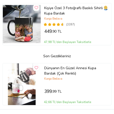
Kişiye Özel 3 Fotoğraflı Baskılı Sihirli
Kupa Bardak
Kargo Bedava
(3397)
449
,90 TL
47,98 TL'den Başlayan Taksitlerle
Son Gezdikleriniz
Dünyanın En Güzel Annesi Kupa
Bardak (Çok Renkli)
Kargo Bedava
399
,99 TL
42,66 TL'den Başlayan Taksitlerle