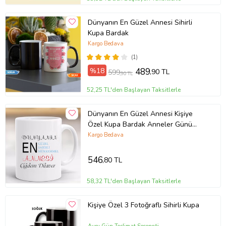
Dünyanın En Güzel Annesi Sihirli
Kupa Bardak
Kargo Bedava
(1)
%18
489
,90 TL
599
,90 TL
52,25 TL'den Başlayan Taksitlerle
Dünyanın En Güzel Annesi Kişiye
Özel Kupa Bardak Anneler Günü
Hediyesi-
Kargo Bedava
546
,80 TL
58,32 TL'den Başlayan Taksitlerle
Kişiye Özel 3 Fotoğraflı Sihirli Kupa