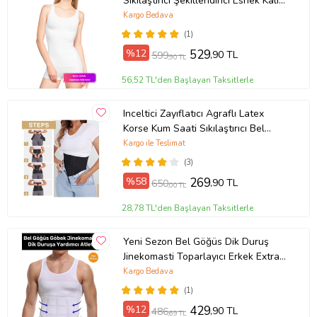
Sıkılaştırıcı Şekillendirici Esnek Kalın
Askılı Kadın Atlet Korse (Beyaz)
Kargo Bedava
(1)
%12
529
,90 TL
599
,90 TL
56,52 TL'den Başlayan Taksitlerle
Inceltici Zayıflatıcı Agraflı Latex
Korse Kum Saati Sıkılaştırıcı Bel
Korsesi
Kargo ile Teslimat
(3)
%58
269
,90 TL
650
,00 TL
28,78 TL'den Başlayan Taksitlerle
Yeni Sezon Bel Göğüs Dik Duruş
Jinekomasti Toparlayıcı Erkek Extra
Göbek Sıkılaştırıcı Korse Atlet
Kargo Bedava
(1)
%12
429
,90 TL
486
,69 TL