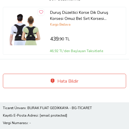
Duruş Düzeltici Korse Dik Duruş
Korsesi Omuz Bel Sırt Korsesi
Posture Omurga Düzeltici
Kargo Bedava
439
,90 TL
46,92 TL'den Başlayan Taksitlerle
Hata Bildir
Ticaret Ünvanı: BURAK FUAT GEDİKKAYA - BG-TİCARET
Kayıtlı E-Posta Adresi:
[email protected]
Vergi Numarası: -