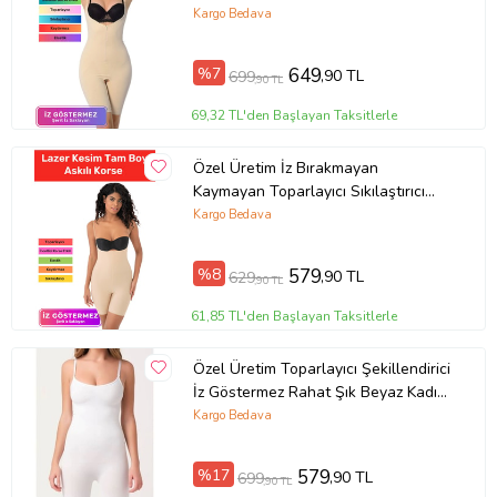
Fermuarlı Tam Boy Korse
Kargo Bedava
%7
649
,90 TL
699
,90 TL
69,32 TL'den Başlayan Taksitlerle
Özel Üretim İz Bırakmayan
Kaymayan Toparlayıcı Sıkılaştırıcı
Kadın Lazer Kesim Tam Boy Askılı
Kargo Bedava
Korse (Ten)
%8
579
,90 TL
629
,90 TL
61,85 TL'den Başlayan Taksitlerle
Özel Üretim Toparlayıcı Şekillendirici
İz Göstermez Rahat Şık Beyaz Kadın
Paçalı Boy Dikişsiz Korse
Kargo Bedava
%17
579
,90 TL
699
,90 TL