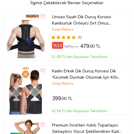
İlginizi Çekebilecek Benzer Seçenekler
Unisex Siyah Dik Duruş Korsesi
Kamburluk Önleyici Sırt Omuz
Destekli Balenli Korse
Kargo Bedava
(4)
%13
479
,00 TL
549
,00 TL
51,09 TL'den Başlayan Taksitlerle
Kadın Erkek Dik Duruş Korsesi Dik
Yürümek Durmak Oturmak Için Kifoz
Kamburluk Önleyici Sırt Korse
Kargo Bedava
(Siyah)
399
,00 TL
42,56 TL'den Başlayan Taksitlerle
Premium İncelten Askılı Toparlayıcı
Sıkılaştırıcı Vücut Şekillendiren Kadın