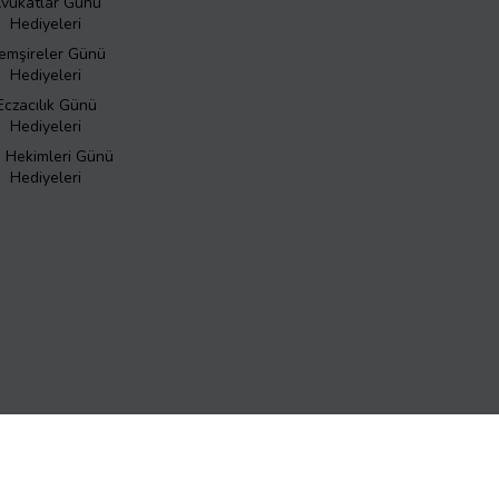
vukatlar Günü
Hediyeleri
emşireler Günü
Hediyeleri
Eczacılık Günü
Hediyeleri
ş Hekimleri Günü
Hediyeleri