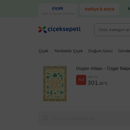
Çiçek ve Gurme Lezzetler
Çiçek
Yenilebilir Çiçek
Doğum Günü
Gönde
Düşler Atlası - Özgür Balp
330 TL
%9
301,
00 TL