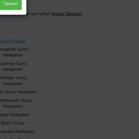
Tamam
taylı bilgi almak için lütfen
Kişisel Verilerin
Özel Günler
evgililer Günü
Hediyeleri
Kadınlar Günü
Hediyeleri
Anneler Günü
Hediyeleri
ar Günü Hediyeleri
retmenler Günü
Hediyeleri
lbaşı Hediyeleri
Black Friday
Bayramı Hediyeleri