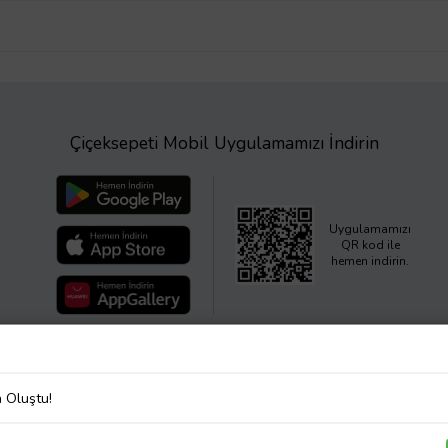
Çiçeksepeti Mobil Uygulamamızı İndirin
Uygulamamızı
QR kod ile
hemen indirin.
a Oluştu!