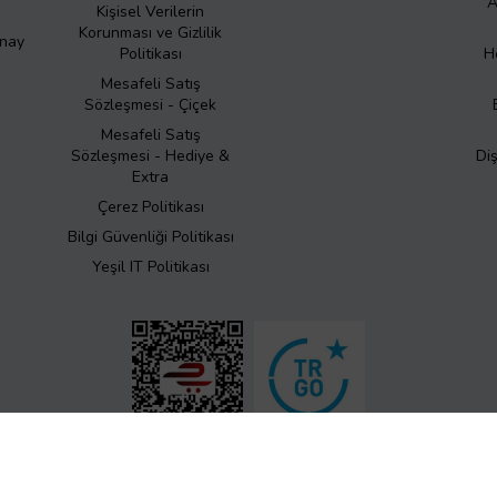
A
Kişisel Verilerin
Korunması ve Gizlilik
Onay
Politikası
H
Mesafeli Satış
Sözleşmesi - Çiçek
Mesafeli Satış
Sözleşmesi - Hediye &
Di
Extra
Çerez Politikası
Bilgi Güvenliği Politikası
Yeşil IT Politikası