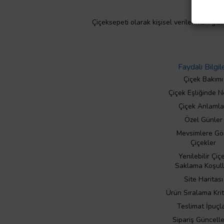
Çiçeksepeti olarak kişisel verilerinizin giz
Faydalı Bilgil
Çiçek Bakımı
Çiçek Eşliğinde N
Çiçek Anlamla
Özel Günler
Mevsimlere Gö
Çiçekler
Yenilebilir Çiç
Saklama Koşull
Site Haritası
Ürün Sıralama Krit
Teslimat İpuçla
Sipariş Güncell