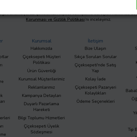
liliğini önemsiyoruz. Şirketimizin kişisel veri işleme süreçleri hakkında de
Korunması ve Gizlilik Politikası
’nı inceleyiniz.
er
Kurumsal
İletişim
Hakkımızda
Bize Ulaşın
S
otlar
Çiçeksepeti Müşteri
Sıkça Sorulan Sorular
Politikası
rı
Çiçeksepeti'nde Satış
Ürün Güvenliği
Yap
Kurumsal Müşterilerimiz
Kolay İade
re
Reklamlarımız
Çiçeksepeti Pazaryeri
Babal
Kolaylıkları
ek
Kampanya Detayları
Öğ
arı
Ödeme Seçenekleri
Duyarlı Pazarlama
Hareketi
Yı
erleri
Bilgi Toplumu Hizmetleri
rı
Çiçeksepeti Üyelik
Tıp 
Sözleşmesi
eme