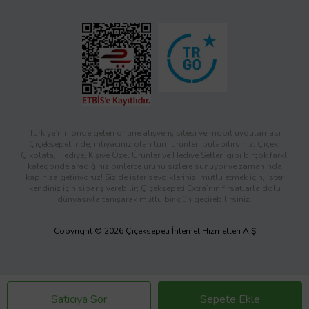
Türkiye’nin önde gelen online alışveriş sitesi ve mobil uygulaması
Çiçeksepeti’nde, ihtiyacınız olan tüm ürünleri bulabilirsiniz. Çiçek,
Çikolata, Hediye, Kişiye Özel Ürünler ve Hediye Setleri gibi birçok farklı
kategoride aradığınız binlerce ürünü sizlere sunuyor ve zamanında
kapınıza getiriyoruz! Siz de ister sevdiklerinizi mutlu etmek için, ister
kendiniz için sipariş verebilir; Çiçeksepeti Extra’nın fırsatlarla dolu
dünyasıyla tanışarak mutlu bir gün geçirebilirsiniz.
Copyright © 2026 Çiçeksepeti İnternet Hizmetleri A.Ş
Satıcıya Sor
Sepete Ekle