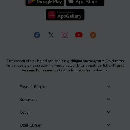
Çiçeksepeti olarak kişisel verilerinizin gizliliğini önemsiyoruz. Şirketimizin
kişisel veri işleme süreçleri hakkında detaylı bilgi almak için lütfen
Kişisel
Verilerin Korunması ve Gizlilik Politikası
’nı inceleyiniz.
Faydalı Bilgiler
Kurumsal
İletişim
Özel Günler