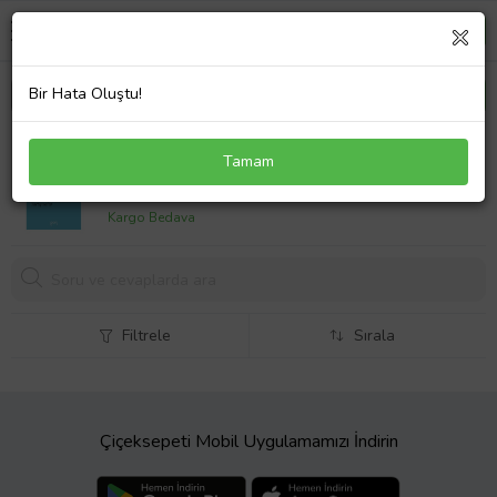
Bir Hata Oluştu!
Düşüncenin Sınırları
Tamam
435,
00 TL
Kargo Bedava
Filtrele
Sırala
Çiçeksepeti Mobil Uygulamamızı İndirin