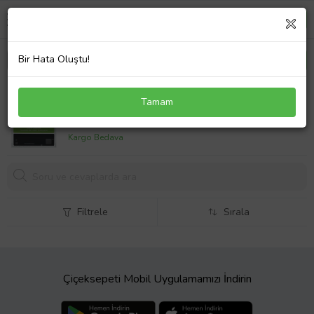
Bir Hata Oluştu!
Dymo 45011 Şeffaf Üzerine Mavi Muadil Etiket
Tamam
400,
00 TL
Kargo Bedava
Filtrele
Sırala
Çiçeksepeti Mobil Uygulamamızı İndirin