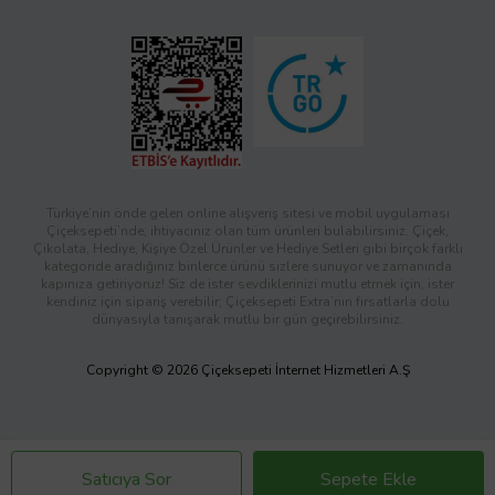
Türkiye’nin önde gelen online alışveriş sitesi ve mobil uygulaması
Çiçeksepeti’nde, ihtiyacınız olan tüm ürünleri bulabilirsiniz. Çiçek,
Çikolata, Hediye, Kişiye Özel Ürünler ve Hediye Setleri gibi birçok farklı
kategoride aradığınız binlerce ürünü sizlere sunuyor ve zamanında
kapınıza getiriyoruz! Siz de ister sevdiklerinizi mutlu etmek için, ister
kendiniz için sipariş verebilir; Çiçeksepeti Extra’nın fırsatlarla dolu
dünyasıyla tanışarak mutlu bir gün geçirebilirsiniz.
Copyright © 2026 Çiçeksepeti İnternet Hizmetleri A.Ş
Satıcıya Sor
Sepete Ekle