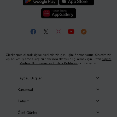
Çiçeksepeti olarak kişisel verilerinizin gizliliğini önemsiyoruz. Şirketimizin
kişisel veri işleme süreçleri hakkında detaylı bilgi almak için lütfen
Kişisel
Verilerin Korunması ve Gizlilik Politikası
’nı inceleyiniz.
Faydalı Bilgiler
Kurumsal
İletişim
Özel Günler