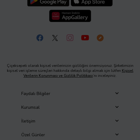
Çiçeksepeti olarak kişisel verilerinizin gizliliğini önemsiyoruz. Şirketimizin
kişisel veri işleme süreçleri hakkında detaylı bilgi almak için lütfen
Kişisel
Verilerin Korunması ve Gizlilik Politikası
’nı inceleyiniz.
Faydalı Bilgiler
Kurumsal
İletişim
Özel Günler