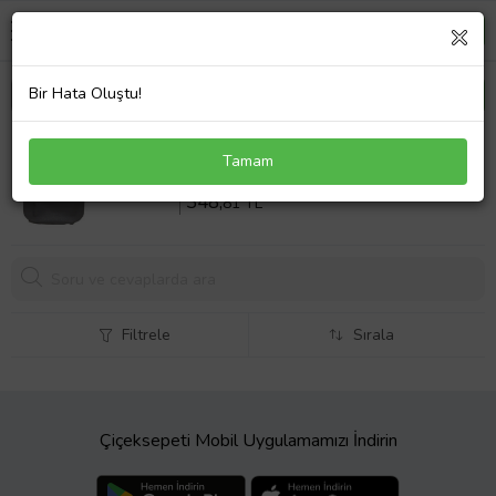
Bir Hata Oluştu!
E36 Komple Vites Topuzlu Gri Yerli Üretim
Tamam
Sepette %14 İndirim
405
,59 TL
348,
81 TL
Filtrele
Sırala
Çiçeksepeti Mobil Uygulamamızı İndirin