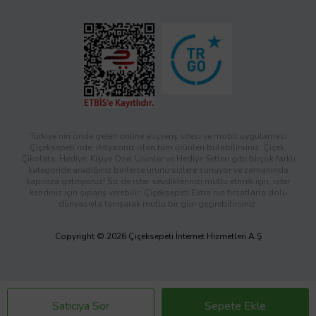
Türkiye’nin önde gelen online alışveriş sitesi ve mobil uygulaması
Çiçeksepeti’nde, ihtiyacınız olan tüm ürünleri bulabilirsiniz. Çiçek,
Çikolata, Hediye, Kişiye Özel Ürünler ve Hediye Setleri gibi birçok farklı
kategoride aradığınız binlerce ürünü sizlere sunuyor ve zamanında
kapınıza getiriyoruz! Siz de ister sevdiklerinizi mutlu etmek için, ister
kendiniz için sipariş verebilir; Çiçeksepeti Extra’nın fırsatlarla dolu
dünyasıyla tanışarak mutlu bir gün geçirebilirsiniz.
Copyright © 2026 Çiçeksepeti İnternet Hizmetleri A.Ş
Satıcıya Sor
Sepete Ekle