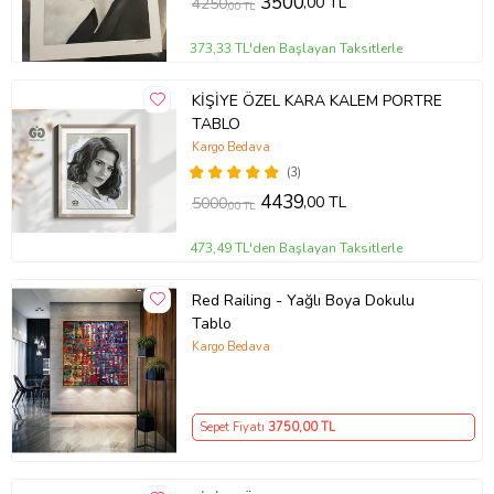
3500
,00 TL
4250
,00 TL
373,33 TL'den Başlayan Taksitlerle
KİŞİYE ÖZEL KARA KALEM PORTRE
TABLO
Kargo Bedava
(3)
4439
,00 TL
5000
,00 TL
473,49 TL'den Başlayan Taksitlerle
Red Railing - Yağlı Boya Dokulu
Tablo
Kargo Bedava
Sepet Fiyatı
3750
,00 TL