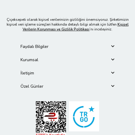
Çiçeksepeti olarak kişisel verilerinizin gizliliğini önemsiyoruz. Şirketimizin
kişisel veri işleme süreçleri hakkında detaylı bilgi almak için lütfen
Kişisel
Verilerin Korunması ve Gizlilik Politikası
’nı inceleyiniz.
Faydalı Bilgiler
Kurumsal
İletişim
Özel Günler