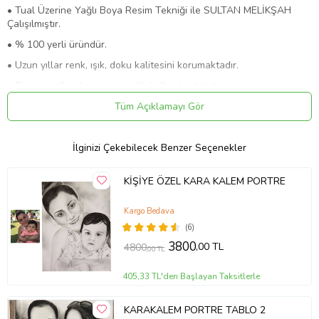
• Tual Üzerine Yağlı Boya Resim Tekniği ile SULTAN MELİKŞAH
Çalışılmıştır.
• % 100 yerli üründür.
• Uzun yıllar renk, ışık, doku kalitesini korumaktadır.
• Birinci sınıf malzeme ve işçilik kullanılmaktadır.
• % 100 el işçiliğidir.
Tüm Açıklamayı Gör
• Sadece size özel üründür.Ürünümüz handmade'dir.
İlginizi Çekebilecek Benzer Seçenekler
KİŞİYE ÖZEL KARA KALEM PORTRE
Ürün Kodu:
kcm39301609
Kargo Bedava
(6)
3800
,00 TL
4800
,00 TL
405,33 TL'den Başlayan Taksitlerle
KARAKALEM PORTRE TABLO 2