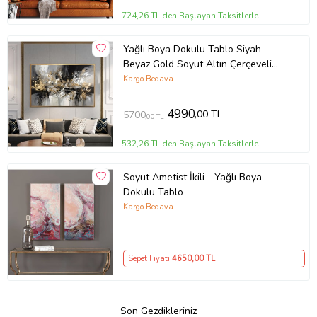
724,26 TL'den Başlayan Taksitlerle
Yağlı Boya Dokulu Tablo Siyah
Beyaz Gold Soyut Altın Çerçeveli
U08038
Kargo Bedava
4990
,00 TL
5700
,00 TL
532,26 TL'den Başlayan Taksitlerle
Soyut Ametist İkili - Yağlı Boya
Dokulu Tablo
Kargo Bedava
Sepet Fiyatı
4650
,00 TL
Son Gezdikleriniz