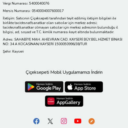
Vergi Numarası: 5400040076
Mersis Numarası: 0540004007600017
İletişim: Satıcının Çiçeksepeti tarafından teyit edilmiş iletişim bilgileri ile
birlikte tacir/esnaf/sanatkar olan satıcılar için merkez adresi;
tacir/esnaf/sanatkar olmayan satıcılar için merkez adresinin bulunduğu il
bilgisi, ad, soyad ve T.C. kimlik numarası kayıt altında bulunmaktadır.
Adres: SAHABİYE MAH. AHİEVRAN CAD. KAYSERİ BÜY.BEL.HİZMET BİNASI
NO: 34 A KOCASİNAN/ KAYSERİ 1500050996/38/TUR
Şehir: Kayseri
Çiçeksepeti Mobil Uygulamamızı İndirin