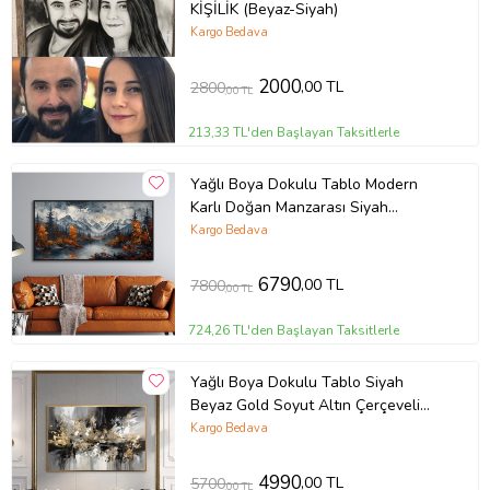
KİŞİLİK (Beyaz-Siyah)
Kargo Bedava
2000
,00 TL
2800
,00 TL
213,33 TL'den Başlayan Taksitlerle
Yağlı Boya Dokulu Tablo Modern
Karlı Doğan Manzarası Siyah
Çerçeveli U06021
Kargo Bedava
6790
,00 TL
7800
,00 TL
724,26 TL'den Başlayan Taksitlerle
Yağlı Boya Dokulu Tablo Siyah
Beyaz Gold Soyut Altın Çerçeveli
U08038
Kargo Bedava
4990
,00 TL
5700
,00 TL