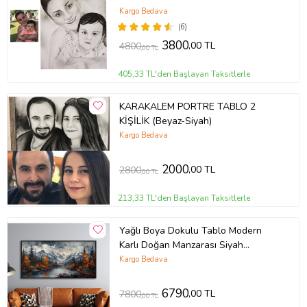
Kargo Bedava
(6)
3800
,00 TL
4800
,00 TL
405,33 TL'den Başlayan Taksitlerle
KARAKALEM PORTRE TABLO 2
KİŞİLİK (Beyaz-Siyah)
Kargo Bedava
2000
,00 TL
2800
,00 TL
213,33 TL'den Başlayan Taksitlerle
Yağlı Boya Dokulu Tablo Modern
Karlı Doğan Manzarası Siyah
Çerçeveli U06021
Kargo Bedava
6790
,00 TL
7800
,00 TL