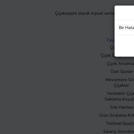
Çiçeksepeti olarak kişisel verilerinizin giz
Bir Hat
Faydalı Bilgil
Çiçek Bakımı
Çiçek Eşliğinde N
Çiçek Anlamla
Özel Günler
Mevsimlere Gö
Çiçekler
Yenilebilir Çiç
Saklama Koşull
Site Haritası
Ürün Sıralama Krit
Teslimat İpuçla
Sipariş Güncell