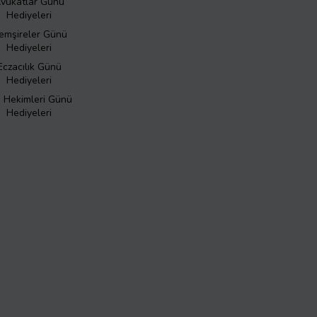
vukatlar Günü
Hediyeleri
emşireler Günü
Hediyeleri
Eczacılık Günü
Hediyeleri
ş Hekimleri Günü
Hediyeleri