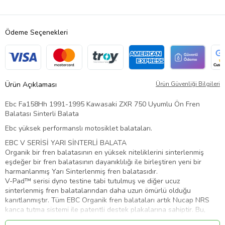
Ödeme Seçenekleri
Ürün Açıklaması
Ürün Güvenliği Bilgileri
Ebc Fa158Hh 1991-1995 Kawasaki ZXR 750 Uyumlu Ön Fren
Balatası Sinterli Balata
Ebc yüksek performanslı motosiklet balataları.
EBC V SERİSİ YARI SİNTERLİ BALATA
Organik bir fren balatasının en yüksek niteliklerini sinterlenmiş
eşdeğer bir fren balatasının dayanıklılığı ile birleştiren yeni bir
harmanlanmış Yarı Sinterlenmiş fren balatasıdır.
V-Pad™ serisi dyno testine tabi tutulmuş ve diğer ucuz
sinterlenmiş fren balatalarından daha uzun ömürlü olduğu
kanıtlanmıştır. Tüm EBC Organik fren balataları artık Nucap NRS
kanca tutma sistemi ile patentli destek plakalarına sahiptir. Bu,
korozyon veya uzun süreli kullanımda fren balatasının bağlanma