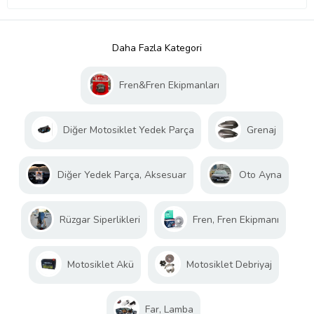
Ürün Kodu:
kcm60931871
Daha Fazla Kategori
Fren&Fren Ekipmanları
Diğer Motosiklet Yedek Parça
Grenaj
Diğer Yedek Parça, Aksesuar
Oto Ayna
Rüzgar Siperlikleri
Fren, Fren Ekipmanı
Motosiklet Akü
Motosiklet Debriyaj
Far, Lamba