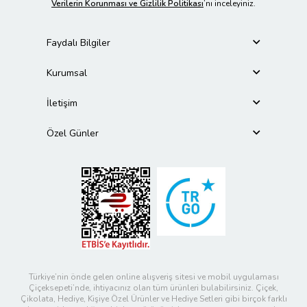
Verilerin Korunması ve Gizlilik Politikası
’nı inceleyiniz.
Faydalı Bilgiler
Kurumsal
İletişim
Özel Günler
Türkiye’nin önde gelen online alışveriş sitesi ve mobil uygulaması
Çiçeksepeti’nde, ihtiyacınız olan tüm ürünleri bulabilirsiniz. Çiçek,
Çikolata, Hediye, Kişiye Özel Ürünler ve Hediye Setleri gibi birçok farklı