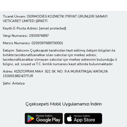
Ticaret Ünvanı: DERMODİES KOZMETİK ITRİYAT ÜRÜNLERİ SANAYİ
VETİCARET LİMİTED ŞİRKETİ
Kayıtlı E-Posta Adresi:
[email protected]
Vergi Numarası: 2930976897
Mersis Numarası: 0293097689700001
İletişim: Satıcının Çiçeksepeti tarafından teyit edilmiş iletişim bilgileri ile
birlikte tacir/esnaf/sanatkar olan satıcılar için merkez adresi;
tacir/esnaf/sanatkar olmayan satıcılar için merkez adresinin bulunduğu il
bilgisi, ad, soyad ve T.C. kimlik numarası kayıt altında bulunmaktadır.
Adres: KIZILTOPRAK MAH. 921 SK. NO: 9 A MURATPAŞA/ ANTALYA
1500018824/7/TUR
Şehir: Antalya
Çiçeksepeti Mobil Uygulamamızı İndirin