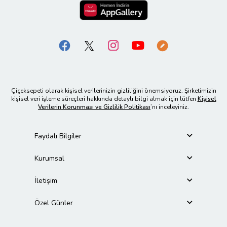
Çiçeksepeti olarak kişisel verilerinizin gizliliğini önemsiyoruz. Şirketimizin
kişisel veri işleme süreçleri hakkında detaylı bilgi almak için lütfen
Kişisel
Verilerin Korunması ve Gizlilik Politikası
’nı inceleyiniz.
Faydalı Bilgiler
Kurumsal
İletişim
Özel Günler