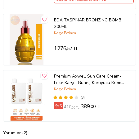
EDA TAŞPINAR BRONZING BOMB
200ML
Kargo Bedava
1276
,52 TL
Premium Axwell Sun Care Cream-
Leke Karşıtı Güneş Koruyucu Krem
SPF50+ 125ml-2 ADET
Kargo Bedava
(3)
%5
389
,00 TL
410
,00 TL
Yorumlar (2)