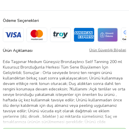
Ödeme Seçenekleri
Ürün Açıklaması
Ürün Güvenliği Bilgileri
Eda Taşpınar Medıum Güneşsiz Bronzlaştırıcı Self Tanning 200 ml
Kusursuz Bronzluğunla Herkesi Tüm Sene Büyülemen İçin
Geliştirildi; Sonuçlar : Orta seviyede bronz ten rengini ürünü
kullandıktan birkaç saat sonra yakalayacaksın; Ürünü kullanmaya
devam ettikçe renk tonun oturacak; Duş aldıktan sonra dahil ten
rengini korumaya devam edeceksin; ?Kullanımı :Açık tenliler ve orta
seviye bronzluğu yakalamak isteyenler için önerilen bu ürünü ,
haftada üç kez kullanmak tavsiye edilir; Ürünü kullanmadan önce
ölü deriyi kaldırmak için duş almanız veya peeling uygulamanız
tavsiye edilir; Ürünü vücuda eşit olarak dağıtmalı ve eklem
yerlerine (diz, dirsek , bilekler ) az miktarda sürmelisiniz; Saç ve
tırnaklarınıza ürünün sürülmemesi gereklidir; Ürünü cilde
uygularken eldiven kullanılmalı ve ürünü kullandıktan sonra