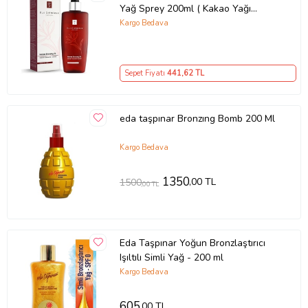
Yağ Sprey 200ml ( Kakao Yağı
Hindistan Cevizi Yağı Havuç Yağı ) -
Kargo Bedava
Tk
Sepet Fiyatı
441
,62 TL
eda taşpınar Bronzıng Bomb 200 Ml
Kargo Bedava
1350
,00 TL
1500
,00 TL
Eda Taşpınar Yoğun Bronzlaştırıcı
Işıltılı Simli Yağ - 200 ml
Kargo Bedava
605
,00 TL