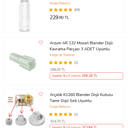
Kargo Bedava
(66)
229
,90 TL
Arzum AR 132 Mixset Blender Dişli
Kavrama Parçası 3 ADET Uyumlu
Kargo ile Teslimat
(1)
286
,35 TL
Sepette %14 İndirim
246
,26 TL
Arçelik K1260 Blender Dişli Kutusu
Tamir Dişli Seti Uyumlu
Kargo Bedava
(1)
434
,70 TL
Sepette %14 İndirim
373
,84 TL