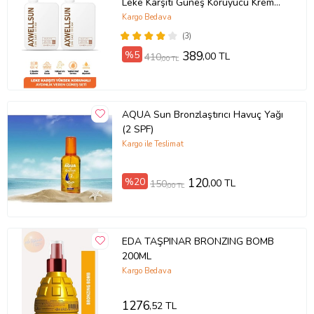
Leke Karşıtı Güneş Koruyucu Krem
SPF50+ 125ml-2 ADET
Kargo Bedava
(3)
%5
389
,00 TL
410
,00 TL
AQUA Sun Bronzlaştırıcı Havuç Yağı
(2 SPF)
Kargo ile Teslimat
%20
120
,00 TL
150
,00 TL
EDA TAŞPINAR BRONZING BOMB
200ML
Kargo Bedava
1276
,52 TL