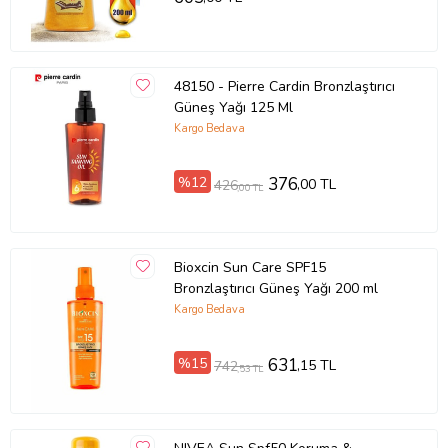
48150 - Pierre Cardin Bronzlaştırıcı
Güneş Yağı 125 Ml
Kargo Bedava
%12
376
,00 TL
426
,00 TL
Bioxcin Sun Care SPF15
Bronzlaştırıcı Güneş Yağı 200 ml
Kargo Bedava
%15
631
,15 TL
742
,53 TL