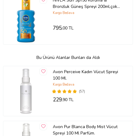
NIVEA Sun Spf50 Koruma &
Bronzluk Güneş Spreyi 200ml,çok
Yüksek Güneş Koruması & Doğal
Kargo Bedava
Bronzlaştırıcı
795
,00 TL
Bu Ürünü Alanlar Bunları da Aldı
Avon Perceive Kadın Vücut Spreyi
100 Ml.
Kargo Bedava
(57)
229
,90 TL
Avon Pur Blanca Body Mist Vücut
Spreyi 100 Ml Parfüm.